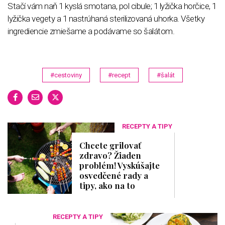
Stačí vám naň 1 kyslá smotana, pol cibule; 1 lyžička horčice, 1
lyžička vegety a 1 nastrúhaná sterilizovaná uhorka. Všetky
ingrediencie zmiešame a podávame so šalátom.
#cestoviny
#recept
#šalát
RECEPTY A TIPY
Chcete grilovať
zdravo? Žiaden
problém! Vyskúšajte
osvedčené rady a
tipy, ako na to
RECEPTY A TIPY