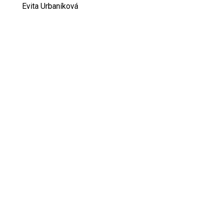
Evita Urbaníková
ODKAZY
Inzercia
Online inzercia
Kontakt
GDPR
Kontant na šéfredaktorku svetevity.sk: