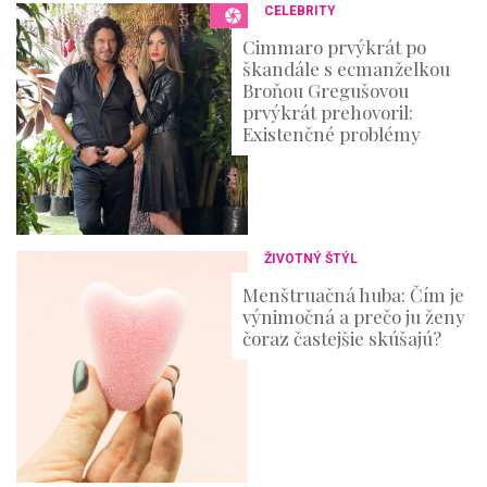
CELEBRITY
Cimmaro prvýkrát po
škandále s ecmanželkou
Broňou Gregušovou
prvýkrát prehovoril:
Existenčné problémy
ŽIVOTNÝ ŠTÝL
Menštruačná huba: Čím je
výnimočná a prečo ju ženy
čoraz častejšie skúšajú?