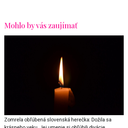
Mohlo by vás zaujímať
Zomrela obľúbená slovenská herečka: Dožila sa
krásneho veku. Jej umenie si obľúbili divácie