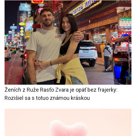
Ženích z Ruže Rasťo Zvara je opäť bez frajerky:
Rozišiel sa s totuo známou kráskou