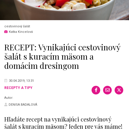
cestovinový šalát
Katka Kincelová
RECEPT: Vynikajúci cestovinový
šalát s kuracím mäsom a
domácim dresingom
30.04.2019, 13:31
RECEPTY A TIPY
Autor:
DENISA BADALOVÁ
Hľadáte recept na vynikajúci cestovinový
šalát s kuracím mäsom? Jeden pre vás máme!