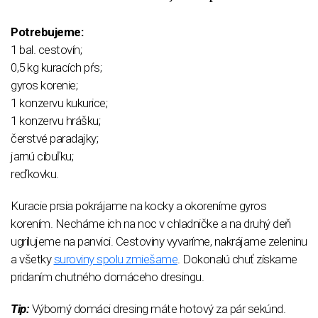
Potrebujeme:
1 bal. cestovín;
0,5 kg kuracích pŕs;
gyros korenie;
1 konzervu kukurice;
1 konzervu hrášku;
čerstvé paradajky;
jarnú cibuľku;
reďkovku.
Kuracie prsia pokrájame na kocky a okoreníme gyros
korením. Necháme ich na noc v chladničke a na druhý deň
ugrilujeme na panvici. Cestoviny vyvaríme, nakrájame zeleninu
a všetky
suroviny spolu zmiešame
. Dokonalú chuť získame
pridaním chutného domáceho dresingu.
Tip:
Výborný domáci dresing máte hotový za pár sekúnd.