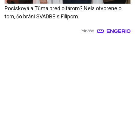
Pocisková a Tůma pred oltárom? Nela otvorene o
tom, čo bráni SVADBE s Filipom