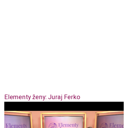
Elementy ženy: Juraj Ferko
0
o
f
4
4
m