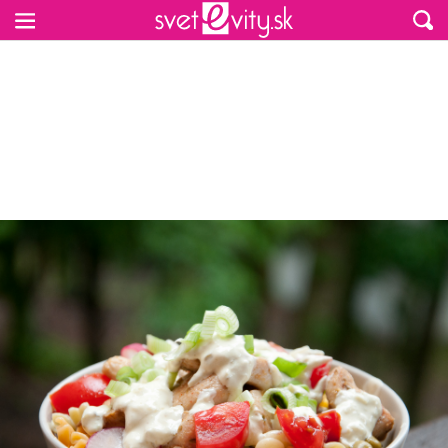
Preskočiť na hlavný obsah