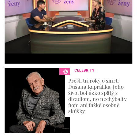
i
n
u
t
e
s
,
3
6
s
e
c
o
n
CELEBRITY
d
s
Prešli tri roky o smrti
Dušana Kaprálika: Jeho
život bol úzko spätý s
divadlom, no nechýbali v
ňom ani ťažké osobné
skúšky