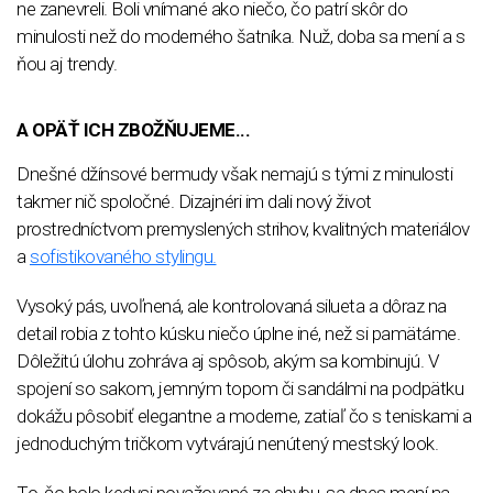
ne zanevreli. Boli vnímané ako niečo, čo patrí skôr do
minulosti než do moderného šatníka. Nuž, doba sa mení a s
ňou aj trendy.
A OPÄŤ ICH ZBOŽŇUJEME...
Dnešné džínsové bermudy však nemajú s tými z minulosti
takmer nič spoločné. Dizajnéri im dali nový život
prostredníctvom premyslených strihov, kvalitných materiálov
a
sofistikovaného stylingu.
Vysoký pás, uvoľnená, ale kontrolovaná silueta a dôraz na
detail robia z tohto kúsku niečo úplne iné, než si pamätáme.
Dôležitú úlohu zohráva aj spôsob, akým sa kombinujú. V
spojení so sakom, jemným topom či sandálmi na podpätku
dokážu pôsobiť elegantne a moderne, zatiaľ čo s teniskami a
jednoduchým tričkom vytvárajú nenútený mestský look.