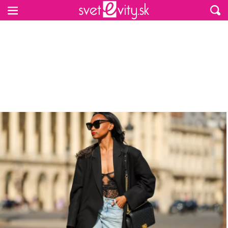
Preskočiť na hlavný obsah