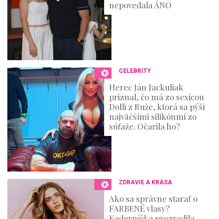
nepovedala ÁNO
CELEBRITY
Herec Ján Jackuliak
priznal, čo má zo sexicou
Dolli z Ruže, ktorá sa pýši
najväčšími silikónmi zo
súťaže. Očarila ho?
ZDRAVIE A KRÁSA
Ako sa správne starať o
FARBENÉ vlasy?
Kaderníčka prezradila