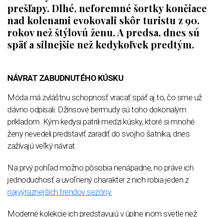
prešľapy. Dlhé, neforemné šortky končiace
nad kolenami evokovali skôr turistu z 90.
rokov než štýlovú ženu. A predsa, dnes sú
späť a silnejšie než kedykoľvek predtým.
NÁVRAT ZABUDNUTÉHO KÚSKU
Móda má zvláštnu schopnosť vracať späť aj to, čo sme už
dávno odpísali. Džínsové bermudy sú toho dokonalým
príkladom. Kým kedysi patrili medzi kúsky, ktoré si mnohé
ženy nevedeli predstaviť zaradiť do svojho šatníka, dnes
zažívajú veľký návrat.
Na prvý pohľad možno pôsobia nenápadne, no práve ich
jednoduchosť a uvoľnený charakter z nich robia jeden z
najvýraznejších trendov sezóny.
Moderné kolekcie ich predstavujú v úplne inom svetle než