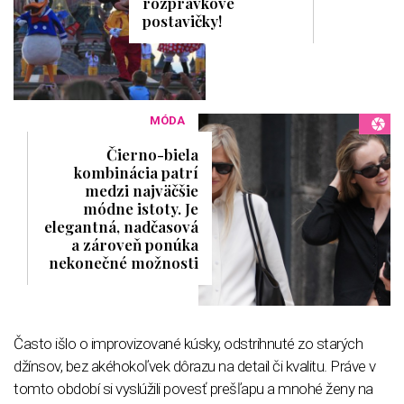
rozprávkové
postavičky!
MÓDA
Čierno-biela
kombinácia patrí
medzi najväčšie
módne istoty. Je
elegantná, nadčasová
a zároveň ponúka
nekonečné možnosti
Často išlo o improvizované kúsky, odstrihnuté zo starých
džínsov, bez akéhokoľvek dôrazu na detail či kvalitu. Práve v
tomto období si vyslúžili povesť prešľapu a mnohé ženy na