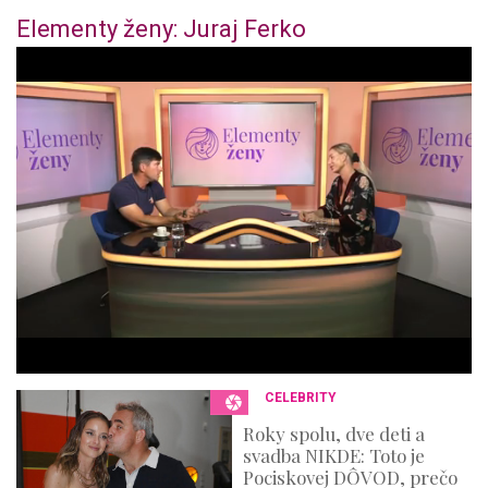
Elementy ženy: Juraj Ferko
0
o
f
4
4
m
i
n
u
t
e
s
,
3
6
s
e
c
o
n
CELEBRITY
d
s
Roky spolu, dve deti a
svadba NIKDE: Toto je
Pociskovej DÔVOD, prečo