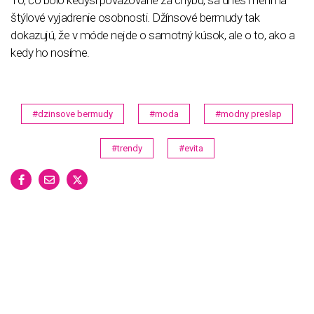
To, čo bolo kedysi považované za chybu, sa dnes mení na
štýlové vyjadrenie osobnosti. Džínsové bermudy tak
dokazujú, že v móde nejde o samotný kúsok, ale o to, ako a
kedy ho nosíme.
#dzinsove bermudy
#moda
#modny preslap
#trendy
#evita