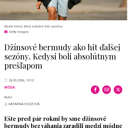
Noste trend, ktorý ovládne túto sezónu.
Getty images
Džínsové bermudy ako hit ďalšej
sezóny. Kedysi boli absolútnym
prešľapom
26.05.2026, 19:10
MÓDA
Autor:
KATARÍNA HODŽOVÁ
Ešte pred pár rokmi by sme džínsové
bermudy bez váhania zaradili medzi módne