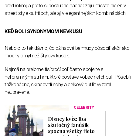
pred rokmi, a preto si postupne nachádzajú miesto nielen v
street style outfitoch, ale aj v elegantnejších kombináciách.
KEĎ BOLI SYNONYMOM NEVKUSU
Nebolo to tak dávno, čo džínsové bermudy pôsobili skôr ako
módny omyl než štýlový kúsok.
Najmä na prelome tisícročí boli často spojené s
neforemnými strihmi, ktoré postave vôbec nelichotili. Pôsobili
ťažkopádne, skracovali nohy a celkový outfit vyzeral
neupravene.
CELEBRITY
Disney kvíz: Iba
skutočný fanúšik
spozná všetky tieto