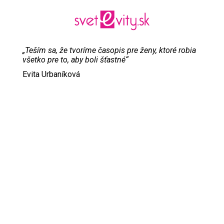
„Teším sa, že tvoríme časopis pre ženy, ktoré robia
všetko pre to, aby boli šťastné“
Evita Urbaníková
ODKAZY
Inzercia
Online inzercia