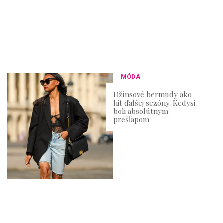
MÓDA
Džínsové bermudy ako
hit ďalšej sezóny. Kedysi
boli absolútnym
prešľapom