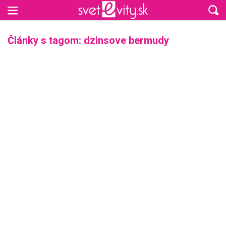
Preskočiť na hlavný obsah
Články s tagom: dzinsove bermudy