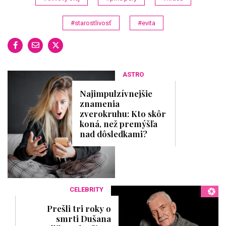
#starostlivosť
#evita
ASTRO
Najimpulzívnejšie
znamenia
zverokruhu: Kto skôr
koná, než premýšľa
nad dôsledkami?
CELEBRITY
Prešli tri roky o
smrti Dušana