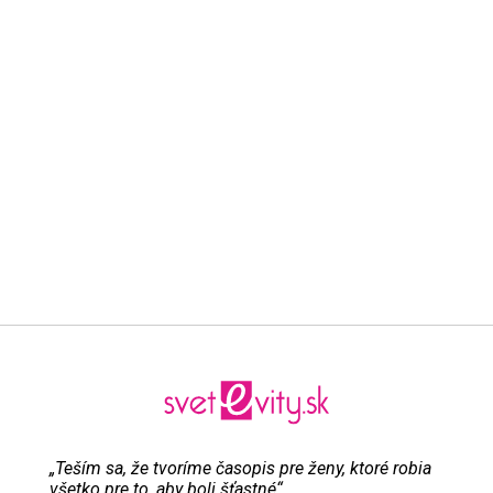
„Teším sa, že tvoríme časopis pre ženy, ktoré robia
všetko pre to, aby boli šťastné“