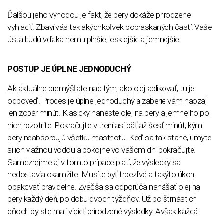
Ďalšou jeho výhodou je fakt, že pery dokáže prirodzene
vyhladiť. Zbaví vás tak akýchkoľvek popraskaných častí. Vaše
ústa budú vďaka nemu plnšie, lesklejšie a jemnejšie.
POSTUP JE ÚPLNE JEDNODUCHÝ
Ak aktuálne premýšľate nad tým, ako olej aplikovať, tu je
odpoveď. Proces je úplne jednoduchý a zaberie vám naozaj
len zopár minút. Klasicky naneste olej na pery a jemne ho po
nich rozotrite. Pokračujte v trení asi päť až šesť minút, kým
pery neabsorbujú všetku mastnotu. Keď sa tak stane, umyte
si ich vlažnou vodou a pokojne vo vašom dni pokračujte.
Samozrejme aj v tomto prípade platí, že výsledky sa
nedostavia okamžite. Musíte byť trpezlivé a takýto úkon
opakovať pravidelne. Zväčša sa odporúča nanášať olej na
pery každý deň, po dobu dvoch týždňov. Už po štrnástich
dňoch by ste mali vidieť prirodzené výsledky. Avšak každá