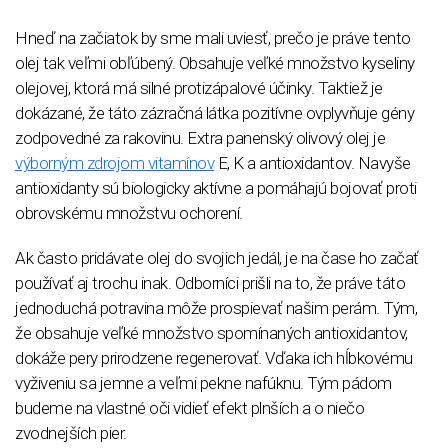
Hneď na začiatok by sme mali uviesť, prečo je práve tento
olej tak veľmi obľúbený. Obsahuje veľké množstvo kyseliny
olejovej, ktorá má silné protizápalové účinky. Taktiež je
dokázané, že táto zázračná látka pozitívne ovplyvňuje gény
zodpovedné za rakovinu. Extra panenský olivový olej je
výborným zdrojom vitamínov
E, K a antioxidantov. Navyše
antioxidanty sú biologicky aktívne a pomáhajú bojovať proti
obrovskému množstvu ochorení.
Ak často pridávate olej do svojich jedál, je na čase ho začať
používať aj trochu inak. Odborníci prišli na to, že práve táto
jednoduchá potravina môže prospievať našim perám. Tým,
že obsahuje veľké množstvo spomínaných antioxidantov,
dokáže pery prirodzene regenerovať. Vďaka ich hĺbkovému
vyživeniu sa jemne a veľmi pekne nafúknu. Tým pádom
budeme na vlastné oči vidieť efekt plnších a o niečo
zvodnejších pier.