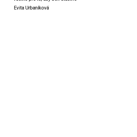
Evita Urbaníková
ODKAZY
Inzercia
Online inzercia
Kontakt
GDPR
Kontant na šéfredaktorku svetevity.sk: