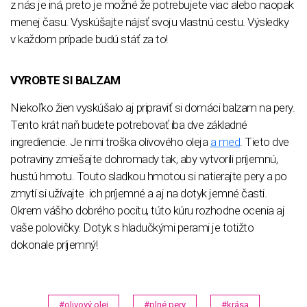
z nás je iná, preto je možné že potrebujete viac alebo naopak
menej času. Vyskúšajte nájsť svoju vlastnú cestu. Výsledky
v každom prípade budú stáť za to!
VYROBTE SI BALZAM
Niekoľko žien vyskúšalo aj pripraviť si domáci balzam na pery.
Tento krát naň budete potrebovať iba dve základné
ingrediencie. Je nimi troška olivového oleja
a med
. Tieto dve
potraviny zmiešajte dohromady tak, aby vytvorili príjemnú,
hustú hmotu. Touto sladkou hmotou si natierajte pery a po
zmytí si užívajte ich príjemné a aj na dotyk jemné časti.
Okrem vášho dobrého pocitu, túto kúru rozhodne ocenia aj
vaše polovičky. Dotyk s hladučkými perami je totižto
dokonale príjemný!
#olivový olej
#plné pery
#krása