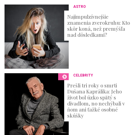
ASTRO
Najimpulzívnejšie
znamenia zverokruhu: Kto
skôr koná, než premýšľa
nad dôsledkami?
CELEBRITY
Prešli tri roky o smrti
Dušana Kaprálika: Jeho
život bol úzko spätý s
divadlom, no nechýbali v
ňom ani ťažké osobné
skúšky