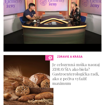
n
d
o
f
4
4
m
i
n
u
t
e
s
,
3
ZDRAVIE A KRÁSA
6
s
Je celozrnná múka naozaj
e
ZDRAVŠIA ako biela?
c
o
Gastroenterologička radí,
n
ako z pečiva vyťažiť
d
maximum
s