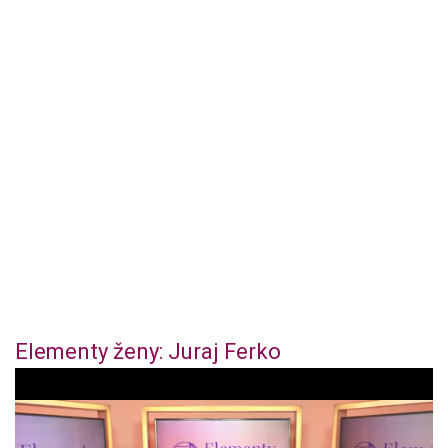
Elementy ženy: Juraj Ferko
1
s
e
c
o