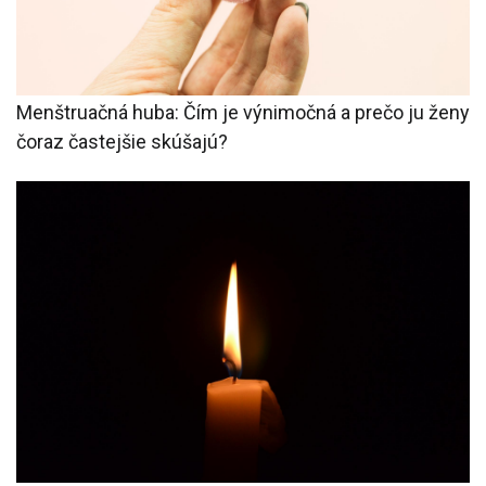
Menštruačná huba: Čím je výnimočná a prečo ju ženy
čoraz častejšie skúšajú?