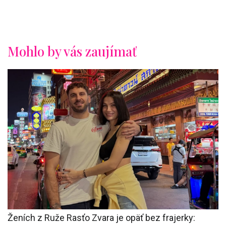
Mohlo by vás zaujímať
Ženích z Ruže Rasťo Zvara je opäť bez frajerky: