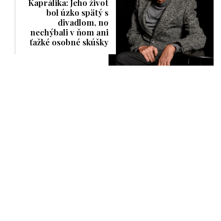
Kaprálika: Jeho život
bol úzko spätý s
divadlom, no
nechýbali v ňom ani
ťažké osobné skúšky