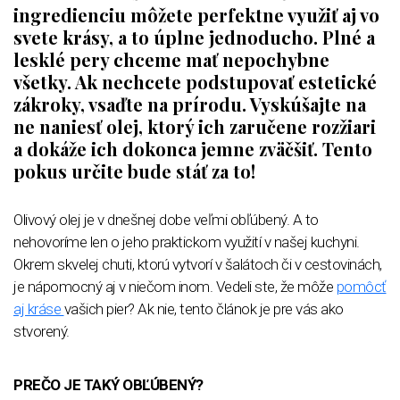
ingredienciu môžete perfektne využiť aj vo
svete krásy, a to úplne jednoducho. Plné a
lesklé pery chceme mať nepochybne
všetky. Ak nechcete podstupovať estetické
zákroky, vsaďte na prírodu. Vyskúšajte na
ne naniesť olej, ktorý ich zaručene rozžiari
a dokáže ich dokonca jemne zväčšiť. Tento
pokus určite bude stáť za to!
Olivový olej je v dnešnej dobe veľmi obľúbený. A to
nehovoríme len o jeho praktickom využití v našej kuchyni.
Okrem skvelej chuti, ktorú vytvorí v šalátoch či v cestovinách,
je nápomocný aj v niečom inom. Vedeli ste, že môže
pomôcť
aj kráse
vašich pier? Ak nie, tento článok je pre vás ako
stvorený.
PREČO JE TAKÝ OBĽÚBENÝ?