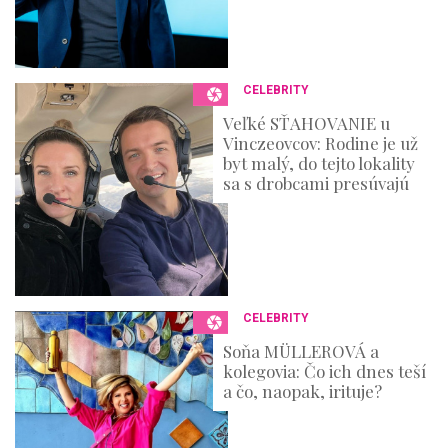
CELEBRITY
Veľké SŤAHOVANIE u
Vinczeovcov: Rodine je už
byt malý, do tejto lokality
sa s drobcami presúvajú
CELEBRITY
Soňa MÜLLEROVÁ a
kolegovia: Čo ich dnes teší
a čo, naopak, irituje?