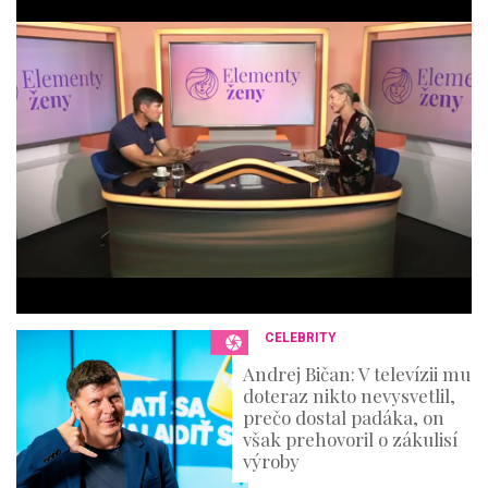
o
f
4
4
m
i
n
u
t
e
s
,
3
6
s
e
c
o
n
CELEBRITY
d
s
Andrej Bičan: V televízii mu
doteraz nikto nevysvetlil,
prečo dostal padáka, on
však prehovoril o zákulisí
výroby