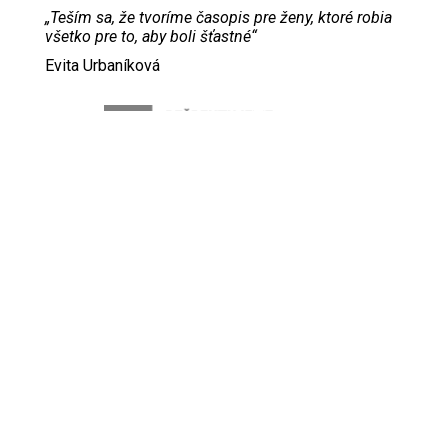
„Teším sa, že tvoríme časopis pre ženy, ktoré robia
všetko pre to, aby boli šťastné“
Evita Urbaníková
ODKAZY
Inzercia
Online inzercia
Kontakt
GDPR