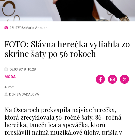
REUTERS/Mario Anzuoni
FOTO: Slávna herečka vytiahla zo
skrine šaty po 56 rokoch
06.03.2018, 10:28
MÓDA
Autor:
DENISA BADALOVÁ
Na Oscaroch prekvapila najviac herečka,
ktorá zrecyklovala 56-ročné šaty. 86- ročná
herečka, tanečnica a speváčka, ktorú
preslávili najmä muzikálové úlohy, prišla v