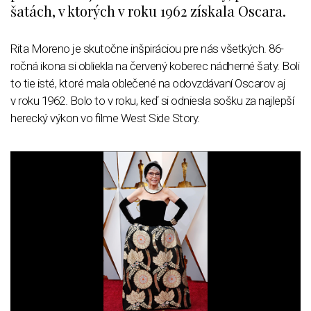
šatách, v ktorých v roku 1962 získala Oscara.
Rita Moreno je skutočne inšpiráciou pre nás všetkých. 86-
ročná ikona si obliekla na červený koberec nádherné šaty. Boli
to tie isté, ktoré mala oblečené na odovzdávaní Oscarov aj
v roku 1962. Bolo to v roku, keď si odniesla sošku za najlepší
herecký výkon vo filme West Side Story.