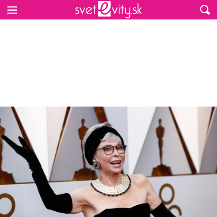
Preskočiť na hlavný obsah