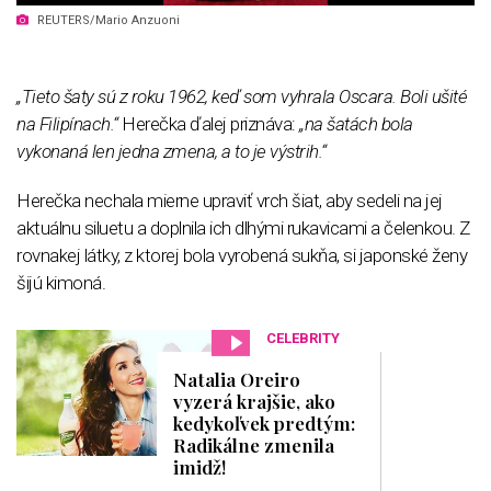
REUTERS/Mario Anzuoni
„Tieto šaty sú z roku 1962, keď som vyhrala Oscara. Boli ušité
na Filipínach.“
Herečka ďalej priznáva:
„na šatách bola
vykonaná len jedna zmena, a to je výstrih.“
Herečka nechala mierne upraviť vrch šiat, aby sedeli na jej
aktuálnu siluetu a doplnila ich dlhými rukavicami a čelenkou. Z
rovnakej látky, z ktorej bola vyrobená sukňa, si japonské ženy
šijú kimoná.
CELEBRITY
Natalia Oreiro
vyzerá krajšie, ako
kedykoľvek predtým:
Radikálne zmenila
imidž!