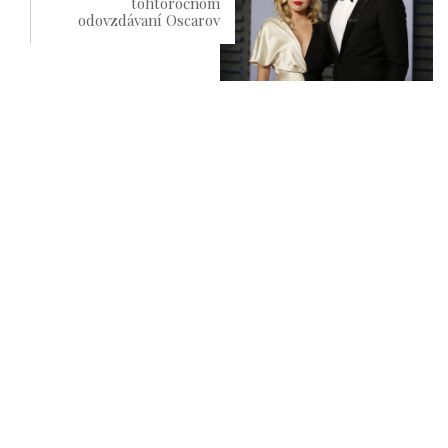
tohtoročnom
odovzdávaní Oscarov