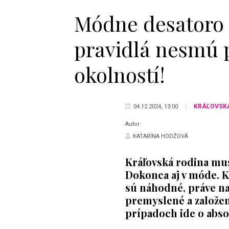
Módne desatoro k
pravidlá nesmú p
okolností!
KRÁĽOVSK
04.12.2024, 13:00
Autor:
KATARÍNA HODŽOVÁ
Kráľovská rodina musí
Dokonca aj v móde. 
sú náhodné, práve na
premyslené a založe
prípadoch ide o absol