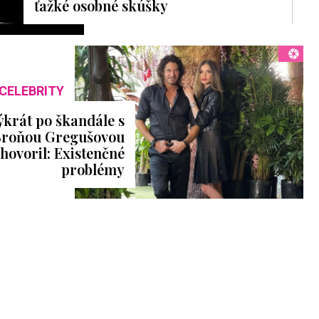
ťažké osobné skúšky
CELEBRITY
krát po škandále s
Broňou Gregušovou
hovoril: Existenčné
problémy