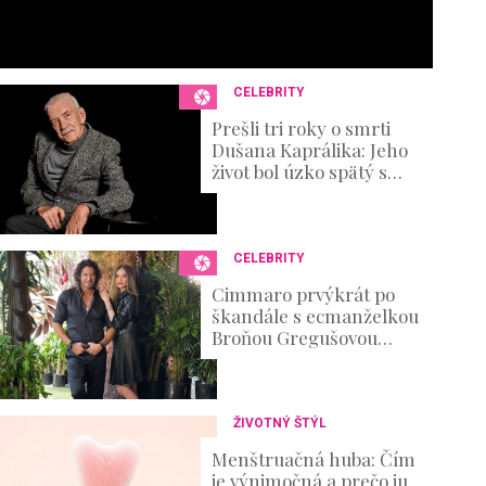
CELEBRITY
Prešli tri roky o smrti
Dušana Kaprálika: Jeho
život bol úzko spätý s
divadlom, no nechýbali v
ňom ani ťažké osobné
skúšky
CELEBRITY
Cimmaro prvýkrát po
škandále s ecmanželkou
Broňou Gregušovou
prvýkrát prehovoril:
Existenčné problémy
ŽIVOTNÝ ŠTÝL
Menštruačná huba: Čím
je výnimočná a prečo ju