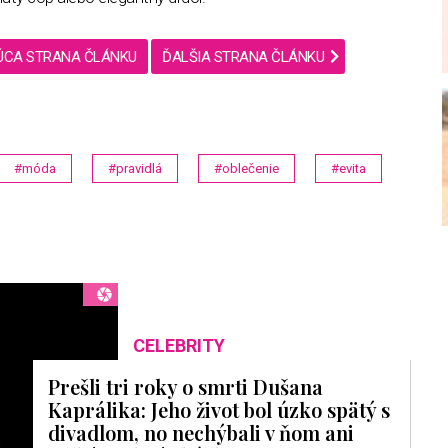
ÚCA STRANA ČLÁNKU
ĎALŠIA STRANA ČLÁNKU
#móda
#pravidlá
#oblečenie
#evita
CELEBRITY
Prešli tri roky o smrti Dušana
Kaprálika: Jeho život bol úzko spätý s
divadlom, no nechýbali v ňom ani