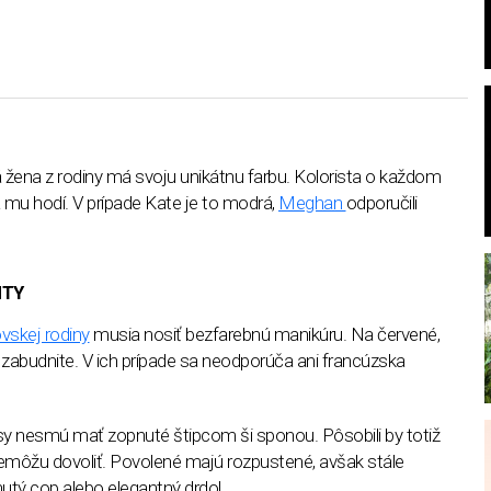
ždá žena z rodiny má svoju unikátnu farbu. Kolorista o každom
a mu hodí. V prípade Kate je to modrá,
Meghan
odporučili
HTY
ovskej rodiny
musia nosiť bezfarebnú manikúru. Na červené,
zabudnite. V ich prípade sa neodporúča ani francúzska
asy nesmú mať zopnuté štipcom ši sponou. Pôsobili by totiž
emôžu dovoliť. Povolené majú rozpustené, avšak stále
utý cop alebo elegantný drdol.