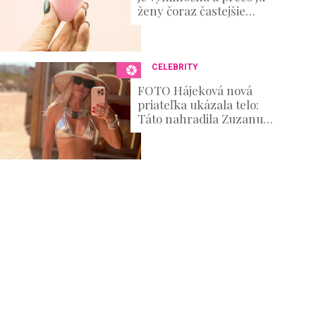
ženy čoraz častejšie
skúšajú?
CELEBRITY
FOTO Hájeková nová
priateľka ukázala telo:
Táto nahradila Zuzanu
Belohorcovú