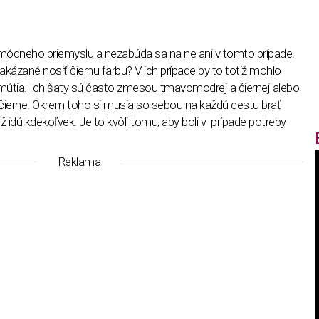
módneho priemyslu a nezabúda sa na ne ani v tomto prípade.
akázané nosiť čiernu farbu? V ich prípade by to totiž mohlo
mútia. Ich šaty sú často zmesou tmavomodrej a čiernej alebo
o čierne. Okrem toho si musia so sebou na každú cestu brať
už idú kdekoľvek. Je to kvôli tomu, aby boli v prípade potreby
Reklama