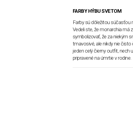
FARBY HÝBU SVETOM
Farby sú dôležitou súčasťou 
Vedeli ste, že monarchia má z
symbolizovať, že za niekým s
tmavosivé, ale nikdy nie čist
jeden celý čierny outfit, nech 
pripravené na úmrtie v rodine.