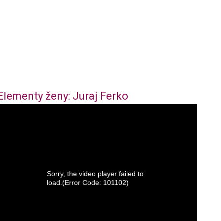
Elementy ženy: Juraj Ferko
Sorry, the video player failed to
load.
(Error Code: 101102)