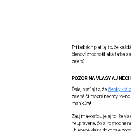
Pri farbách platí aj to, že ka
členovi zhodnotil, aká farba s
zelenú.
POZOR NA VLASY AJ NEC
Ďalej platí aj to, že
členky kráľ
zelené či modré nechty rovno 
manikúra!
Zaujímavosťou je aj to, že vl
neupravene, čo si rozhodne n
uhladené vlasy, dokonale zopn