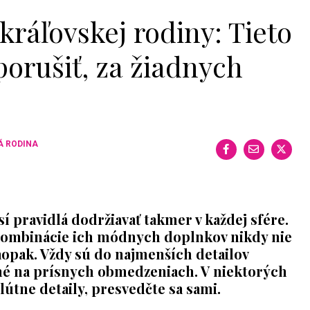
ráľovskej rodiny: Tieto
orušiť, za žiadnych
Á RODINA
 pravidlá dodržiavať takmer v každej sfére.
Kombinácie ich módnych doplnkov nikdy nie
opak. Vždy sú do najmenších detailov
né na prísnych obmedzeniach. V niektorých
útne detaily, presvedčte sa sami.