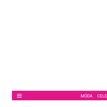
Preskočiť na hlavný obsah
MÓDA
CELE