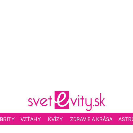
BRITY
VZŤAHY
KVÍZY
ZDRAVIE A KRÁSA
ASTR