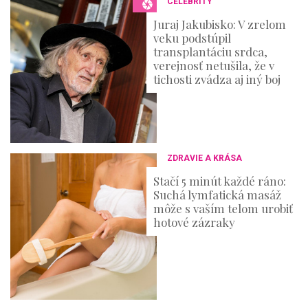
CELEBRITY
d
s
Juraj Jakubisko: V zrelom
veku podstúpil
transplantáciu srdca,
verejnosť netušila, že v
tichosti zvádza aj iný boj
ZDRAVIE A KRÁSA
Stačí 5 minút každé ráno:
Suchá lymfatická masáž
môže s vaším telom urobiť
hotové zázraky