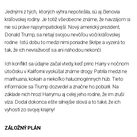
Jednými z tých, ktorých výhra nepotešila, sú aj členovia
kráľovskej rodiny. Je totiž všeobecne známe, že navzájom si
nie sú práve najsympatickejší. Nový americký prezident,
Donald Trump, sa netají svojou nevôľou voči kráľovskej
rodine. Istú dobu to medzi nimi poriadne škrípe a vyzerá to
tak, že ich nevraživosť sa ani náhodou nekončí.
Ich konflikt sa údajne začal vtedy, keď princ Harry v nočnom
útočisku v Kalifornii vyskúšal známe drogy. Patrila medzi ne
marihuana, kokaín a niekoľko halucinogénnych húb. Tieto
informácie sa Trump dozvedel a značne ho pobúrili. Na
základe nich hrozí Harrymu aj celej jeho rodine, že im zruší
víza. Dodal dokonca ešte silnejšie slová a to také, že ich
vyhostí zo svojej krajiny!
ZÁLOŽNÝ PLÁN