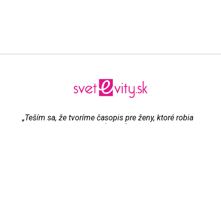
„Teším sa, že tvoríme časopis pre ženy, ktoré robia
všetko pre to, aby boli šťastné“
Evita Urbaníková