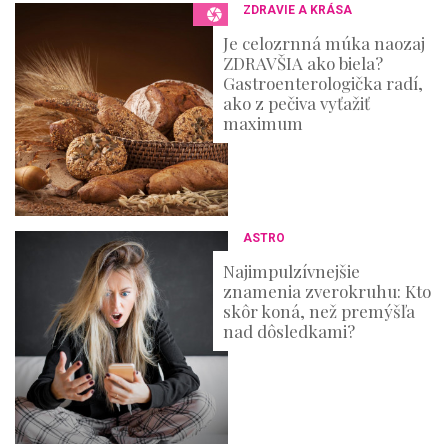
ZDRAVIE A KRÁSA
Je celozrnná múka naozaj
ZDRAVŠIA ako biela?
Gastroenterologička radí,
ako z pečiva vyťažiť
maximum
ASTRO
Najimpulzívnejšie
znamenia zverokruhu: Kto
skôr koná, než premýšľa
nad dôsledkami?