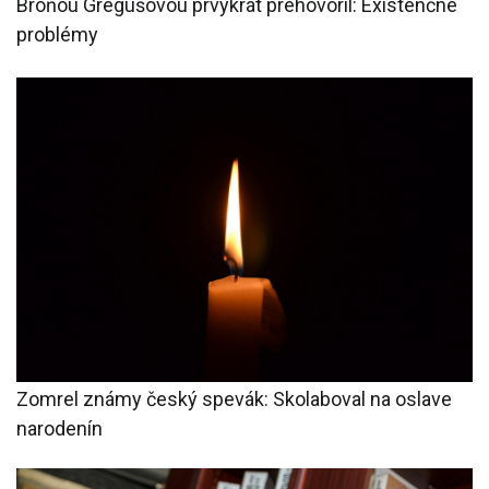
Broňou Gregušovou prvýkrát prehovoril: Existenčné
problémy
Zomrel známy český spevák: Skolaboval na oslave
narodenín