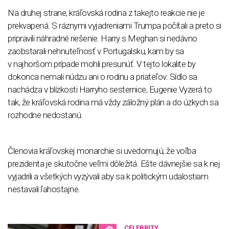
Na druhej strane, kráľovská rodina z takejto reakcie nie je
prekvapená. S ráznymi vyjadreniami Trumpa počítali a preto si
pripravili náhradné riešenie. Harry s Meghan si nedávno
zaobstarali nehnuteľnosť v Portugalsku, kam by sa
v najhoršom prípade mohli presunúť. V tejto lokalite by
dokonca nemali núdzu ani o rodinu a priateľov. Sídlo sa
nachádza v blízkosti Harryho sesternice, Eugenie.Vyzerá to
tak, že kráľovská rodina má vždy záložný plán a do úzkych sa
rozhodne nedostanú.
Členovia kráľovskej monarchie si uvedomujú, že voľba
prezidenta je skutočne veľmi dôležitá. Ešte dávnejšie sa k nej
vyjadrili a všetkých vyzývali aby sa k politickým udalostiam
nestavali ľahostajne.
CELEBRITY