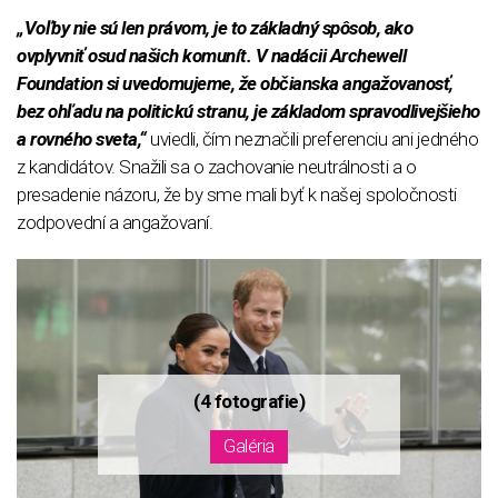
„Voľby nie sú len právom, je to základný spôsob, ako
ovplyvniť osud našich komunít. V nadácii Archewell
Foundation si uvedomujeme, že občianska angažovanosť,
bez ohľadu na politickú stranu, je základom spravodlivejšieho
a rovného sveta,“
uviedli, čím neznačili preferenciu ani jedného
z kandidátov. Snažili sa o zachovanie neutrálnosti a o
presadenie názoru, že by sme mali byť k našej spoločnosti
zodpovední a angažovaní.