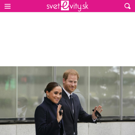
Preskočiť na hlavný obsah