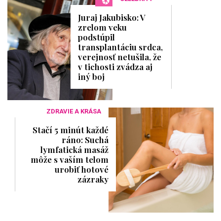
Juraj Jakubisko: V
zrelom veku
podstúpil
transplantáciu srdca,
verejnosť netušila, že
v tichosti zvádza aj
iný boj
ZDRAVIE A KRÁSA
Stačí 5 minút každé
ráno: Suchá
lymfatická masáž
môže s vaším telom
urobiť hotové
zázraky