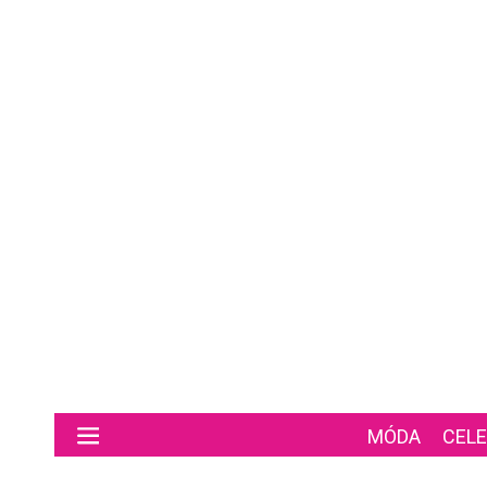
Preskočiť na hlavný obsah
MÓDA
CELE