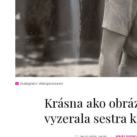
instagram/ vitangeunseen
Krásna ako obráz
vyzerala sestra 
KRÁĽOVSK