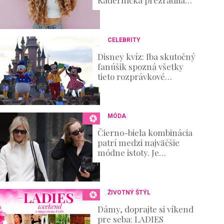
u
postup, ktorý zvládnete aj
m
doma
e
0
%
CELEBRITY
Disney kvíz: Iba skutočný
fanúšik spozná všetky
tieto rozprávkové
postavičky!
MÓDA
Čierno-biela kombinácia
patrí medzi najväčšie
módne istoty. Je
elegantná, nadčasová a
zároveň ponúka
nekonečné možnosti
ŽIVOTNÝ ŠTÝL
Dámy, doprajte si víkend
pre seba: LADIES