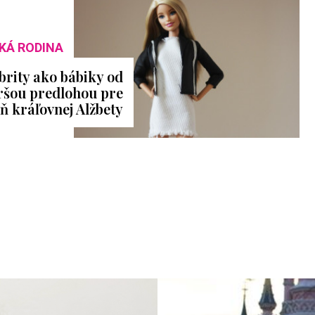
KÁ RODINA
brity ako bábiky od
aršou predlohou pre
ň kráľovnej Alžbety