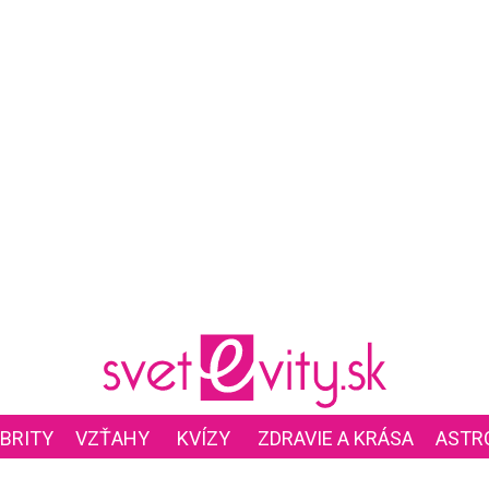
BRITY
VZŤAHY
KVÍZY
ZDRAVIE A KRÁSA
ASTR