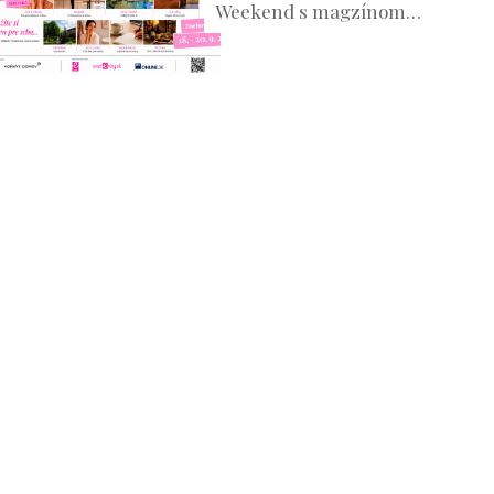
Weekend s magzínom
Evita prinesie oddych aj
množstvo inšpirácie