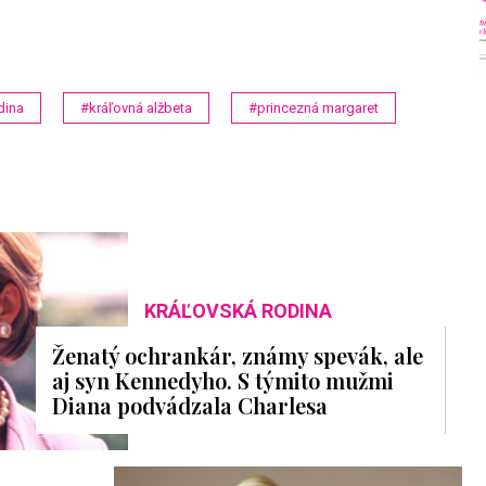
dina
#kráľovná alžbeta
#princezná margaret
KRÁĽOVSKÁ RODINA
Ženatý ochrankár, známy spevák, ale
aj syn Kennedyho. S týmito mužmi
Diana podvádzala Charlesa