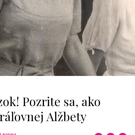
ok! Pozrite sa, ako
kráľovnej Alžbety
Á RODINA