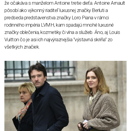
že očakáva s manželom Antoine tretie dieťa. Antoine Arnault
pôsobí ako výkonný riaditeľ luxusnej značky Berluti a
predseda predstavenstva značky Loro Piana v rámci
rodinného impéria LVMH, kam spadajú mnohé luxusné
značky oblečenia, kozmetiky či vína a služieb. Áno, aj Louis
Vuitton čo je asi ich najvýraznejšia "výstavná skriňa" zo
všetkých značiek.