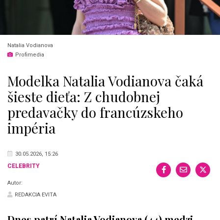
Natalia Vodianova
Profimedia
Modelka Natalia Vodianova čaká
šieste dieťa: Z chudobnej
predavačky do francúzskeho
impéria
30.05.2026, 15:26
CELEBRITY
Autor:
REDAKCIA EVITA
Dnes patrí Natalia Vodianova (44) medzi