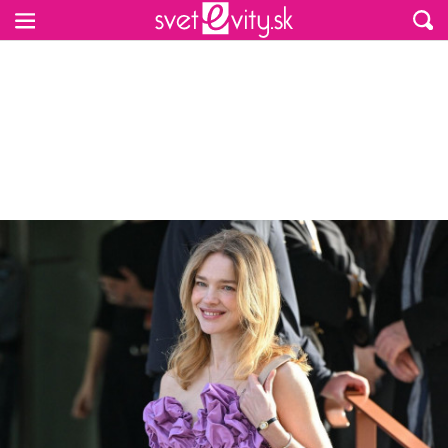
Preskočiť na hlavný obsah