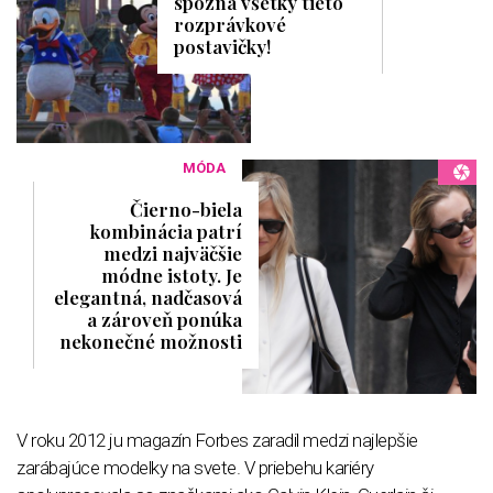
spozná všetky tieto
rozprávkové
postavičky!
MÓDA
Čierno-biela
kombinácia patrí
medzi najväčšie
módne istoty. Je
elegantná, nadčasová
a zároveň ponúka
nekonečné možnosti
V roku 2012 ju magazín Forbes zaradil medzi najlepšie
zarábajúce modelky na svete. V priebehu kariéry