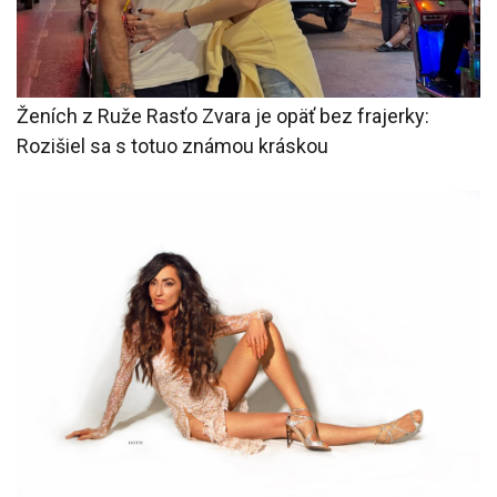
Ženích z Ruže Rasťo Zvara je opäť bez frajerky:
Rozišiel sa s totuo známou kráskou