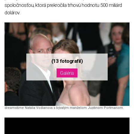
spoločnosťou, ktorá prekročila trhovú hodnotu 500 miliárd
dolárov.
dreamstime Natalia Vodianova s bývalým manželom Justinom Portmanom.