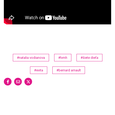
#natalia vodianova
#lvmh
#šiete dieťa
#evita
#bernard arnault