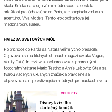
školu. Krátko nato si ju všimli módni scouti a dostala
príležitosť presťahovať sa do Paris, kde podpísala zmluvu s
agentúrou Viva Models. Tento krok odštartoval jej
medzinárodnú kariéru.
HVIEZDA SVETOVÝCH MÓL
Po príchode do Paríža sa Natalia veľmi rýchlo presadila.
Objavovala sa na titulných stranách magazínov ako Vogue,
Vanity Fair či Interview a spolupracovala s poprednými
fotografmi vrátane Mario Testino a Annie Leibovitz. Stala sa
tvárou viacerých luxusných značiek a pravidelne sa
objavovala na najprestížnejších módnych prehliadkach sveta.
CELEBRITY
Disney kvíz: Iba
skutočný fanúšik