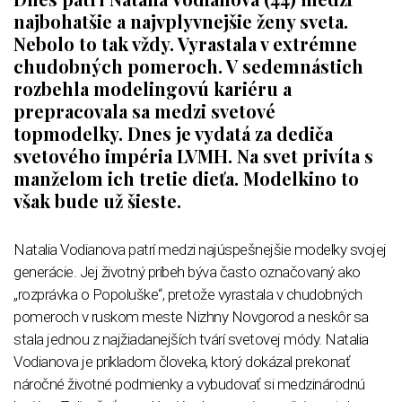
najbohatšie a najvplyvnejšie ženy sveta.
Nebolo to tak vždy. Vyrastala v extrémne
chudobných pomeroch. V sedemnástich
rozbehla modelingovú kariéru a
prepracovala sa medzi svetové
topmodelky. Dnes je vydatá za dediča
svetového impéria LVMH. Na svet privíta s
manželom ich tretie dieťa. Modelkino to
však bude už šieste.
Natalia Vodianova patrí medzi najúspešnejšie modelky svojej
generácie. Jej životný príbeh býva často označovaný ako
„rozprávka o Popoluške“, pretože vyrastala v chudobných
pomeroch v ruskom meste Nizhny Novgorod a neskôr sa
stala jednou z najžiadanejších tvárí svetovej módy. Natalia
Vodianova je príkladom človeka, ktorý dokázal prekonať
náročné životné podmienky a vybudovať si medzinárodnú