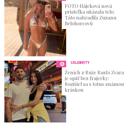
FOTO Hájeková nová
priateľka ukázala telo:
Táto nahradila Zuzanu
Belohorcovú
CELEBRITY
Ženích z Ruže Rasťo Zvara
je opäť bez frajerky:
Rozišiel sa s totuo známou
kráskou