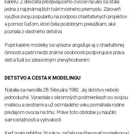
kariéru. Z dievčaťa predávajúceho ovocie na ulici sa stala
jedna z najznámejších tvárí módneho priemyslu. Zároveň
využíva svoju popularitu na podporu charitatívnych projektov
a pomoc ľuďom, ktorí čelia podobným prekážkam, aké
poznala z vlastného detstva
Popri kariére modelky sa výrazne angažuje aj v charitatívnej
činnosti a patrí medzi známe osobnosti podporujúce práva
detí a ľudí so zdravotným znevýhodnením.
DETSTVO A CESTA K MODELINGU
Natalia sa narodila 28. februára 1982. Jej detstvo nebolo
jednoduché. Vyrastala v skromných podmienkach so svojou
matkou a sestrami a už od mladého veku pomáhala rodine
predajom ovocia na trhu. Práve toto obdobie ju naučilo
samostatnosti a vytrvalosti.
Keď mala približne 16 rokov, začala navštevovať modelingovú