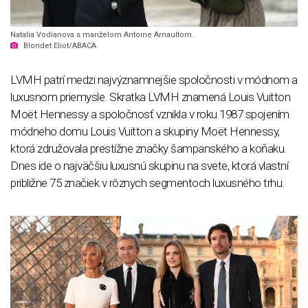
Natalia Vodianova s manželom Antoine Arnaultom.
Blondet Eliot/ABACA
LVMH patrí medzi najvýznamnejšie spoločnosti v módnom a
luxusnom priemysle. Skratka LVMH znamená Louis Vuitton
Moët Hennessy a spoločnosť vznikla v roku 1987 spojením
módneho domu Louis Vuitton a skupiny Moët Hennessy,
ktorá združovala prestížne značky šampanského a koňaku.
Dnes ide o najväčšiu luxusnú skupinu na svete, ktorá vlastní
približne 75 značiek v rôznych segmentoch luxusného trhu.