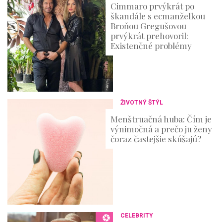
Cimmaro prvýkrát po
škandále s ecmanželkou
Broňou Gregušovou
prvýkrát prehovoril:
Existenčné problémy
ŽIVOTNÝ ŠTÝL
Menštruačná huba: Čím je
výnimočná a prečo ju ženy
čoraz častejšie skúšajú?
CELEBRITY