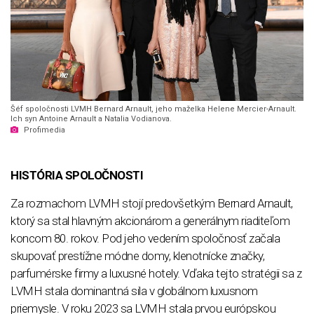
Šéf spoločnosti LVMH Bernard Arnault, jeho maželka Helene Mercier-Arnault.
Ich syn Antoine Arnault a Natalia Vodianova.
Profimedia
HISTÓRIA SPOLOČNOSTI
Za rozmachom LVMH stojí predovšetkým Bernard Arnault,
ktorý sa stal hlavným akcionárom a generálnym riaditeľom
koncom 80. rokov. Pod jeho vedením spoločnosť začala
skupovať prestížne módne domy, klenotnícke značky,
parfumérske firmy a luxusné hotely. Vďaka tejto stratégii sa z
LVMH stala dominantná sila v globálnom luxusnom
priemysle. V roku 2023 sa LVMH stala prvou európskou