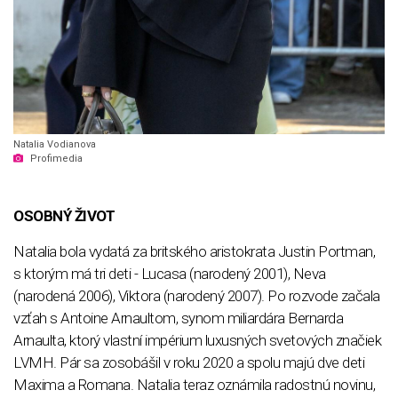
Natalia Vodianova
Profimedia
OSOBNÝ ŽIVOT
Natalia bola vydatá za britského aristokrata Justin Portman,
s ktorým má tri deti - Lucasa (narodený 2001), Neva
(narodená 2006), Viktora (narodený 2007). Po rozvode začala
vzťah s Antoine Arnaultom, synom miliardára Bernarda
Arnaulta, ktorý vlastní impérium luxusných svetových značiek
LVMH. Pár sa zosobášil v roku 2020 a spolu majú dve deti
Maxima a Romana. Natalia teraz oznámila radostnú novinu,