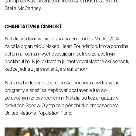
spolupracovala so značkami ako Calvin Klein, Guerlain či
Stella McCartney.
CHARITATÍVNA ČINNOSŤ
Natalia Vodianova nie je známa len módou. V roku 2004
založila organizáciu Naked Heart Foundation, ktorá pomáha
deťom a rodinám vychovávajúcim deti so zdravotným
postihnutím. K jej aktivitám ju motivovali vlastné skúsenosti,
keďže jedna z jej sestier žije s autizmom.
Nadácia buduje inkluzívne ihriská, podporuje vzdelávacie
programy a snaží sa zlepšovať postavenie ľudí so
zdravotným znevýhodnením. Natalia sa tiež angažuje v
aktivitách Special Olympics a pôsobí ako ambasádorka
United Nations Population Fund.