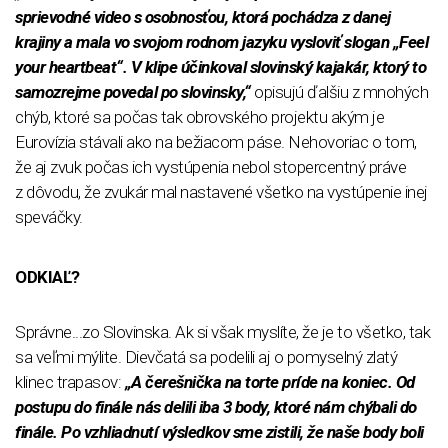
sprievodné video s osobnosťou, ktorá pochádza z danej
krajiny a mala vo svojom rodnom jazyku vysloviť slogan „Feel
your heartbeat“. V klipe účinkoval slovinský kajakár, ktorý to
samozrejme povedal po slovinsky,“
opisujú ďalšiu z mnohých
chýb, ktoré sa počas tak obrovského projektu akým je
Eurovízia stávali ako na bežiacom páse. Nehovoriac o tom,
že aj zvuk počas ich vystúpenia nebol stopercentný práve
z dôvodu, že zvukár mal nastavené všetko na vystúpenie inej
speváčky.
ODKIAĽ?
Správne...zo Slovinska. Ak si však myslíte, že je to všetko, tak
sa veľmi mýlite. Dievčatá sa podelili aj o pomyselný zlatý
klinec trapasov:
„A čerešnička na torte príde na koniec. Od
postupu do finále nás delili iba 3 body, ktoré nám chýbali do
finále. Po vzhliadnutí výsledkov sme zistili, že naše body boli