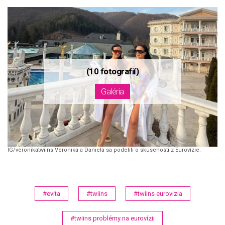
IG/veronikatwiins Veronika a Daniela sa podelili o skúsenosti z Eurovízie.
#evita
#twiins
#twiins eurovizia
#twiins problémy na eurovízii