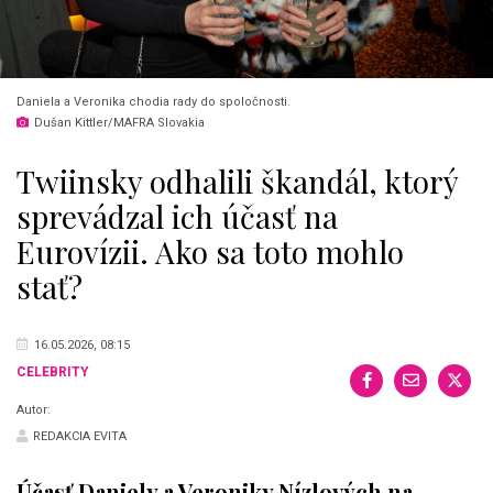
Daniela a Veronika chodia rady do spoločnosti.
Dušan Kittler/MAFRA Slovakia
Twiinsky odhalili škandál, ktorý
sprevádzal ich účasť na
Eurovízii. Ako sa toto mohlo
stať?
16.05.2026, 08:15
CELEBRITY
Autor:
REDAKCIA EVITA
Účasť Daniely a Veroniky Nízlových na