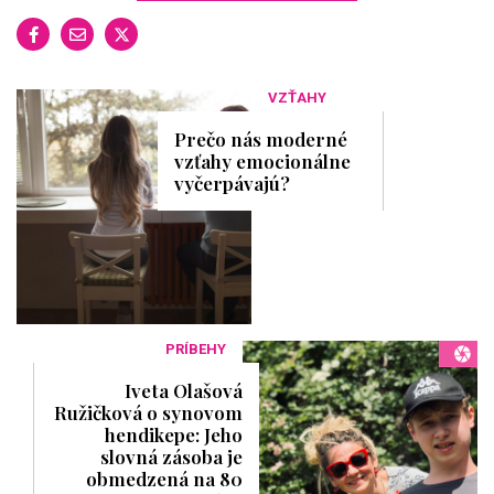
VZŤAHY
Prečo nás moderné
vzťahy emocionálne
vyčerpávajú?
PRÍBEHY
Iveta Olašová
Ružičková o synovom
hendikepe: Jeho
slovná zásoba je
obmedzená na 80