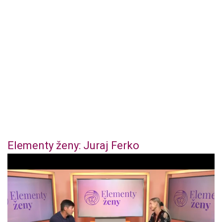
Elementy ženy: Juraj Ferko
1
s
e
c
o
n
d
o
f