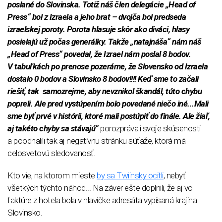
poslané do Slovinska. Totiž náš člen delegácie „Head of
Press“ bol z Izraela a jeho brat – dvojča bol predseda
izraelskej poroty. Porota hlasuje skôr ako diváci, hlasy
posielajú už počas generálky. Takže „natajnáša“ nám náš
„Head of Press“ povedal, že Izrael nám poslal 8 bodov.
V tabuľkách po prenose pozeráme, že Slovensko od Izraela
dostalo 0 bodov a Slovinsko 8 bodov!!!! Keď sme to začali
riešiť, tak samozrejme, aby nevznikol škandál, túto chybu
popreli. Ale pred vystúpením bolo povedané niečo iné...Mali
sme byť prvé v histórii, ktoré mali postúpiť do finále. Ale žiaľ,
aj takéto chyby sa stávajú“
porozprávali svoje skúsenosti
a poodhalili tak aj negatívnu stránku súťaže, ktorá má
celosvetovú sledovanosť.
Kto vie, na ktorom mieste
by sa Twiinsky ocitli
, nebyť
všetkých týchto náhod... Na záver ešte doplnili, že aj vo
faktúre z hotela bola v hlavičke adresáta vypísaná krajina
Slovinsko.