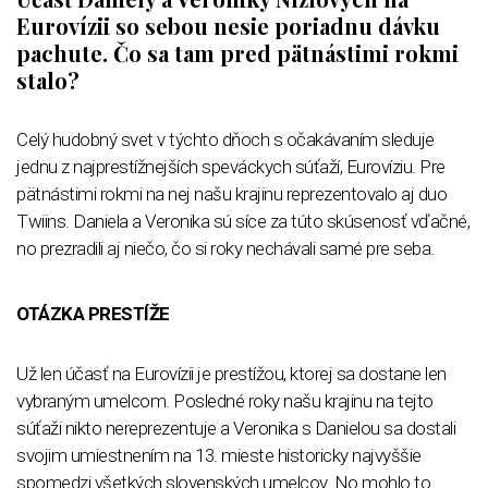
Eurovízii so sebou nesie poriadnu dávku
pachute. Čo sa tam pred pätnástimi rokmi
stalo?
Celý hudobný svet v týchto dňoch s očakávaním sleduje
jednu z najprestížnejších speváckych súťaží, Eurovíziu. Pre
pätnástimi rokmi na nej našu krajinu reprezentovalo aj duo
Twiins. Daniela a Veronika sú síce za túto skúsenosť vďačné,
no prezradili aj niečo, čo si roky nechávali samé pre seba.
OTÁZKA PRESTÍŽE
Už len účasť na Eurovízii je prestížou, ktorej sa dostane len
vybraným umelcom. Posledné roky našu krajinu na tejto
súťaži nikto nereprezentuje a Veronika s Danielou sa dostali
svojim umiestnením na 13. mieste historicky najvyššie
spomedzi všetkých slovenských umelcov. No mohlo to