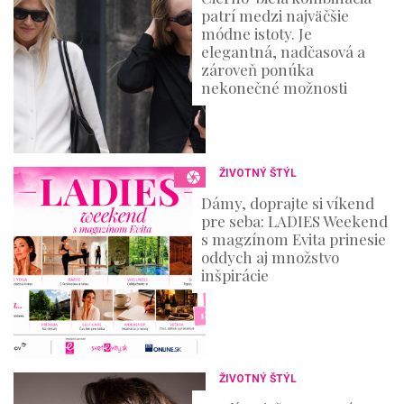
patrí medzi najväčšie
módne istoty. Je
elegantná, nadčasová a
zároveň ponúka
nekonečné možnosti
ŽIVOTNÝ ŠTÝL
Dámy, doprajte si víkend
pre seba: LADIES Weekend
s magzínom Evita prinesie
oddych aj množstvo
inšpirácie
ŽIVOTNÝ ŠTÝL