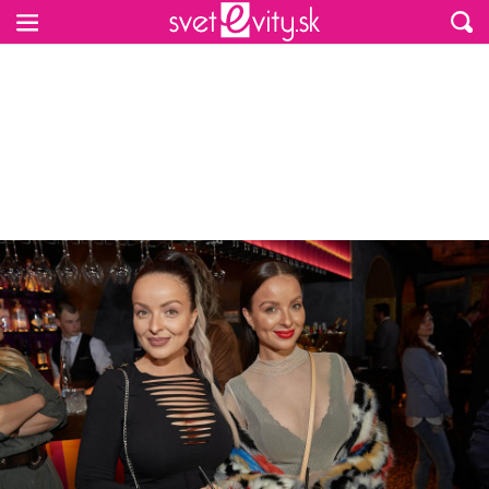
Preskočiť na hlavný obsah