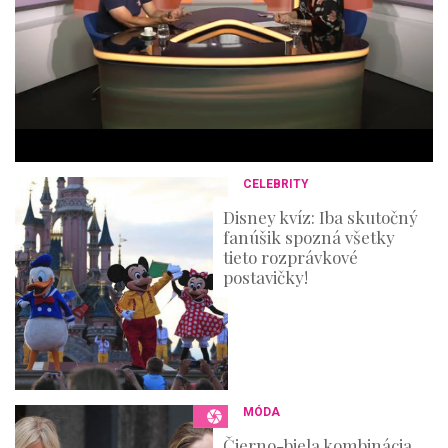
4
4
m
i
n
u
t
e
s
,
3
CELEBRITY
6
s
Disney kvíz: Iba skutočný
e
fanúšik spozná všetky
c
o
tieto rozprávkové
n
postavičky!
d
s
MÓDA
Čierno-biela kombinácia