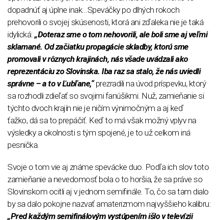
dopadnúť aj úplne inak...Speváčky po dlhých rokoch
prehovorili o svojej skúsenosti, ktorá ani zďaleka nie je taká
idylická:
„Doteraz sme o tom nehovorili, ale boli sme aj veľmi
sklamané. Od začiatku propagácie skladby, ktorú sme
promovali v rôznych krajinách, nás všade uvádzali ako
reprezentáciu zo Slovinska. Iba raz sa stalo, že nás uviedli
správne – a to v Ľubľane,“
prezradili na úvod príspevku, ktorý
sa rozhodli zdieľať so svojimi fanúšikmi. Nuž, zamieňanie si
týchto dvoch krajín nie je ničím výnimočným a aj keď
ťažko, dá sa to prepáčiť. Keď to má však možný vplyv na
výsledky a okolnosti s tým spojené, je to už celkom iná
pesnička.
Svoje o tom vie aj známe spevácke duo. Podľa ich slov toto
zamieňanie a nevedomosť bola o to horšia, že sa práve so
Slovinskom ocitli aj v jednom semifinále. To, čo sa tam dialo
by sa dalo pokojne nazvať amaterizmom najvyššieho kalibru:
„Pred každým semifinálovým vystúpením išlo v televízii