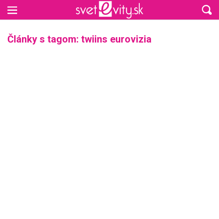
Preskočiť na hlavný obsah
Články s tagom: twiins eurovizia