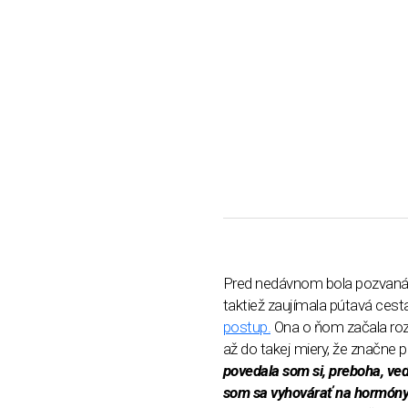
Pred nedávnom bola pozvaná 
taktiež zaujímala pútavá cesta,
postup.
Ona o ňom začala roz
až do takej miery, že značne p
povedala som si, preboha, veď
som sa vyhovárať na hormóny a