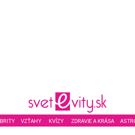
BRITY
VZŤAHY
KVÍZY
ZDRAVIE A KRÁSA
ASTR