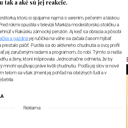
 tak a aké sú jej reakcie.
rátorka, ktorú si spájame najmä s varením, pečením a láskou
red rokmi opustila v televízii Markíza moderátorskú stoličku a
ehnúť v Rakúsku zámocký penzión. Aj keď sa obracia a pôsobí
ačka a gazdiná
jej ručička na váhe sa začala časom hýbať
 prestalo páčiť. Pustila sa do aktívneho chudnutia a svoj profil
ať jej zaručenými radami a programom, čo robí. Týmto si našla
dňu a ženy, ktoré inšpirovala. Jednoznačne odmieta, že by
rý mnohí využívajú práve kvôli chudnutiu. Podľa jej slov si nové
m telom sa však zmenil jej pohľad na obéznych ľudí a v
f
šetrila.
i
LA
Reklama
t
,