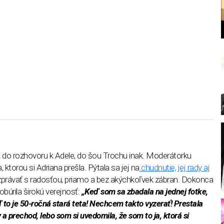
l
do rozhovoru k Adele, do šou Trochu inak. Moderátorku
 ktorou si Adriana prešla. Pýtala sa jej na
chudnutie, jej rady aj
právať s radosťou, priamo a bez akýchkoľvek zábran. Dokonca
obúrila širokú verejnosť:
„Keď som sa zbadala na jednej fotke,
 to je 50-ročná stará teta! Nechcem takto vyzerať! Prestala
 prechod, lebo som si uvedomila, že som to ja, ktorá si