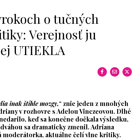
výrokoch o tučných
tiky: Verejnosť ju
šej UTIEKLA
ia inak štíhle mozgy,
“
znie jeden z mnohých
driany v rozhovre s Adelou Vinczeovou.
Dlhé
 nedarilo, keď sa konečne dočkala výsledku,
nadváhou sa dramaticky zmenil. Adriana
 moderátorka, aktuálne čelí vlne kritiky.