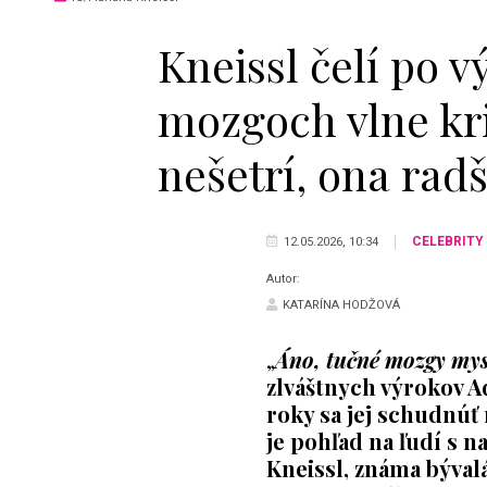
Kneissl čelí po 
mozgoch vlne kri
nešetrí, ona rad
CELEBRITY
12.05.2026, 10:34
Autor:
KATARÍNA HODŽOVÁ
„
Áno, tučné mozgy mysl
zlváštnych výrokov A
roky sa jej schudnúť
je pohľad na ľudí s 
Kneissl, známa bývalá