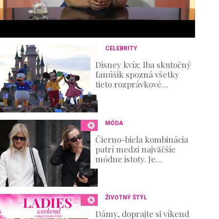
6
s
e
c
o
n
CELEBRITY
d
s
Disney kvíz: Iba skutočný
V
fanúšik spozná všetky
o
tieto rozprávkové
u
postavičky!
m
e
0
%
MÓDA
Čierno-biela kombinácia
patrí medzi najväčšie
módne istoty. Je
elegantná, nadčasová a
zároveň ponúka
nekonečné možnosti
ŽIVOTNÝ ŠTÝL
Dámy, doprajte si víkend