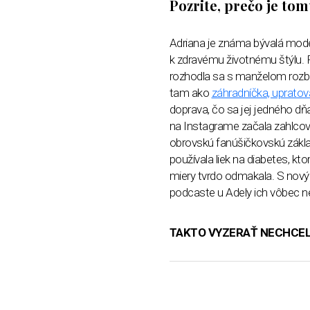
Pozrite, prečo je tomu
Adriana je známa bývalá mode
k zdravému životnému štýlu. P
rozhodla sa s manželom rozb
tam ako
záhradníčka, upratov
doprava, čo sa jej jedného dňa
na Instagrame začala zahlcov
obrovskú fanúšičkovskú zákla
používala liek na diabetes, kto
miery tvrdo odmakala. S nový
podcaste u Adely ich vôbec ne
TAKTO VYZERAŤ NECHCE