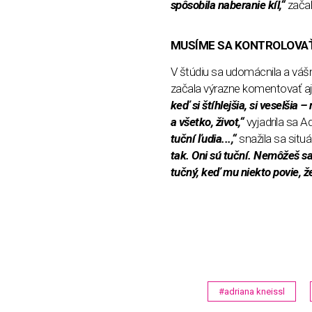
spôsobila naberanie kíl,“
začal
MUSÍME SA KONTROLOVAŤ
V štúdiu sa udomácnila a vášn
začala výrazne komentovať aj ľu
keď si štíhlejšia, si veselšia 
a všetko, život,“
vyjadrila sa A
tuční ľudia...,“
snažila sa situ
tak. Oni sú tuční. Nemôžeš sa
tučný, keď mu niekto povie, že
#adriana kneissl