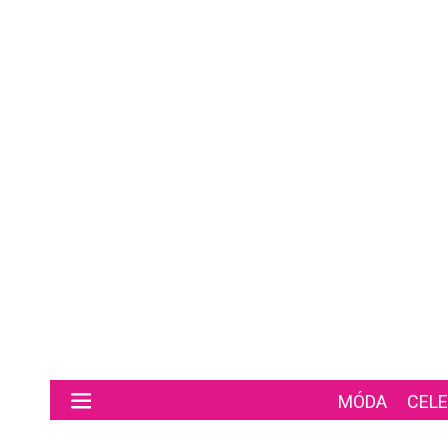
Preskočiť na hlavný obsah
MÓDA
CELE