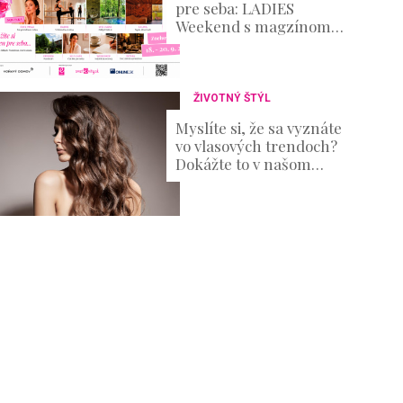
pre seba: LADIES
Weekend s magzínom
Evita prinesie oddych aj
množstvo inšpirácie
ŽIVOTNÝ ŠTÝL
Myslíte si, že sa vyznáte
vo vlasových trendoch?
Dokážte to v našom
KVÍZE!