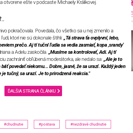
a otvorene ešte v podcaste Michaely Králikovej.
..
ivo pokračovala. Povedala, čo všetko sa u nej zmenilo a
dí, ktorí nie sú dokonale štíhli:
„Tá strava ťa ovplyvní, lebo,
– neviem prečo. Aj tí tuční ľudia sa vedia zasmiať, kopa ‚srandy‘
driana a Adelu zaskočila.
„Musíme sa kontrolovať, Adi. Aj tí
áciu zachrániť obľúbená moderátorka, ale nedalo sa:
,,Ale je to
 báť povedať niekomu... Dobre, jasné, že sa urazí. Každý jeden
 je tučný, sa urazí. Je to prirodzená reakcia."
ĎALŠIA STRANA ČLÁNKU
#chudnutie
#postava
#nezdravé chudnutie