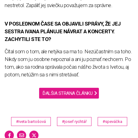
nestretol. Zapáliť jej sviečku považujem za správne.
V POSLEDNOM ČASE SA OBJAVILI SPRÁVY, ŽE JEJ
SESTRA IVANA PLÁNUJE NÁVRAT A KONCERTY.
ZACHYTILI STE TO?
Čítal som o tom, ale netýka sa ma to. Nezúčastním sa toho.
Nikdy som ju osobne nepoznal a ani ju poznať nechcem. Po
tom, ako sa rodina správala počas nášho života s Ivetou, aj
potom, netúžim sa s nimi stretávať.
ĎALŠIA STRANA ČLÁNKU
#iveta bartošová
#josef rychtář
#speváčka