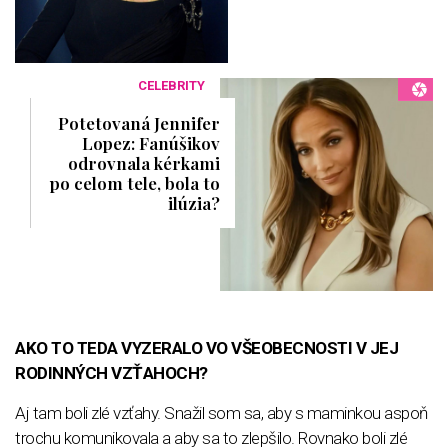
CELEBRITY
Potetovaná Jennifer
Lopez: Fanúšikov
odrovnala kérkami
po celom tele, bola to
ilúzia?
AKO TO TEDA VYZERALO VO VŠEOBECNOSTI V JEJ
RODINNÝCH VZŤAHOCH?
Aj tam boli zlé vzťahy. Snažil som sa, aby s maminkou aspoň
trochu komunikovala a aby sa to zlepšilo. Rovnako boli zlé