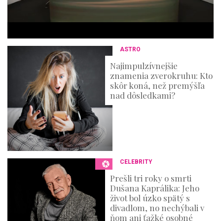
u
t
e
s
,
3
ASTRO
6
s
Najimpulzívnejšie
e
znamenia zverokruhu: Kto
c
o
skôr koná, než premýšľa
n
nad dôsledkami?
d
s
CELEBRITY
Prešli tri roky o smrti
Dušana Kaprálika: Jeho
život bol úzko spätý s
divadlom, no nechýbali v
ňom ani ťažké osobné