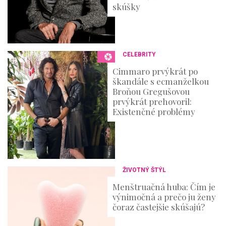
skúšky
CELEBRITY
Cimmaro prvýkrát po
škandále s ecmanželkou
Broňou Gregušovou
prvýkrát prehovoril:
Existenčné problémy
ŽIVOTNÝ ŠTÝL
Menštruačná huba: Čím je
výnimočná a prečo ju ženy
čoraz častejšie skúšajú?