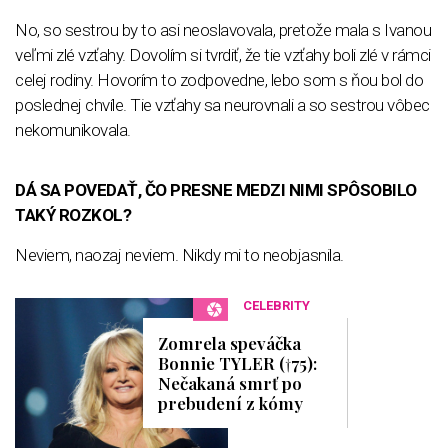
No, so sestrou by to asi neoslavovala, pretože mala s Ivanou
veľmi zlé vzťahy. Dovolím si tvrdiť, že tie vzťahy boli zlé v rámci
celej rodiny. Hovorím to zodpovedne, lebo som s ňou bol do
poslednej chvíle. Tie vzťahy sa neurovnali a so sestrou vôbec
nekomunikovala.
DÁ SA POVEDAŤ, ČO PRESNE MEDZI NIMI SPÔSOBILO
TAKÝ ROZKOL?
Neviem, naozaj neviem. Nikdy mi to neobjasnila.
CELEBRITY
Zomrela speváčka
Bonnie TYLER (†75):
Nečakaná smrť po
prebudení z kómy