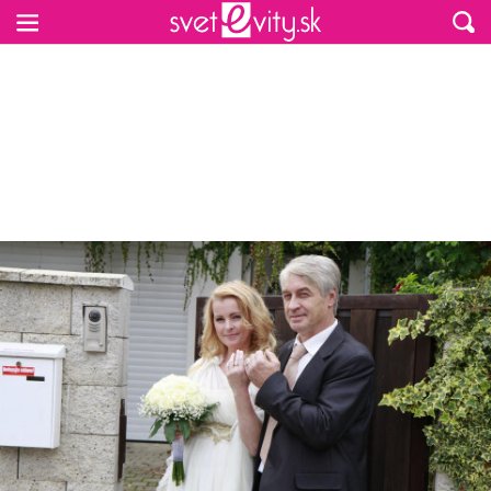
Preskočiť na hlavný obsah