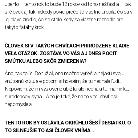
ubehlo – tento rok to bude 12 rokov od toho nešťastia – tak
si človek aj tak niekedy povie, prečo to vlastne urobila, čo sa v
jej hlave zrodilo, čo sa stalo, kedy sa vlastne rozhodla pre
takýto fatálny krok...
ČLOVEK SI V TAKÝCH CHVÍĽACH PRIRODZENE KLADIE
VEĽA OTÁZOK. ZOSTÁVA VO VÁS AJ DNES POCIT
SMÚTKU ALEBO SKÔR ZMIERENIA?
Áno, tak to je. Bohužiaľ, ona možno vyriešila nejakú svoju
vnútornú krízu, ale potom si hovorím, že tu nechala ľudí…
Nepoviem, že im vyslovene ublížila, ale nechala tu maminku,
súrodencov, syna... A to je také, že na to v tej chvíli asi
nepomyslela.
TENTO ROK BY OSLÁVILA OKRÚHLU ŠESŤDESIATKU. O
TO SILNEJŠIE TO ASI ČLOVEK VNÍMA…