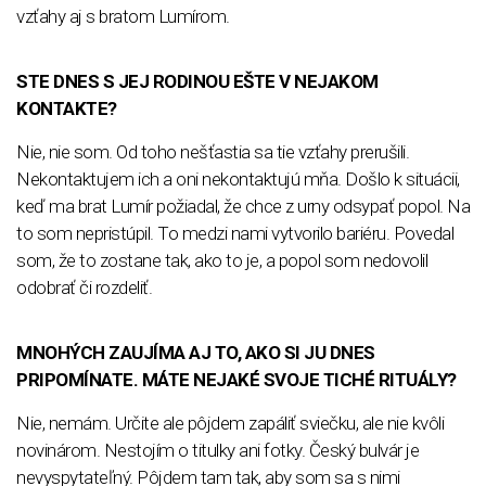
vzťahy aj s bratom Lumírom.
STE DNES S JEJ RODINOU EŠTE V NEJAKOM
KONTAKTE?
Nie, nie som. Od toho nešťastia sa tie vzťahy prerušili.
Nekontaktujem ich a oni nekontaktujú mňa. Došlo k situácii,
keď ma brat Lumír požiadal, že chce z urny odsypať popol. Na
to som nepristúpil. To medzi nami vytvorilo bariéru. Povedal
som, že to zostane tak, ako to je, a popol som nedovolil
odobrať či rozdeliť.
MNOHÝCH ZAUJÍMA AJ TO, AKO SI JU DNES
PRIPOMÍNATE. MÁTE NEJAKÉ SVOJE TICHÉ RITUÁLY?
Nie, nemám. Určite ale pôjdem zapáliť sviečku, ale nie kvôli
novinárom. Nestojím o titulky ani fotky. Český bulvár je
nevyspytateľný. Pôjdem tam tak, aby som sa s nimi