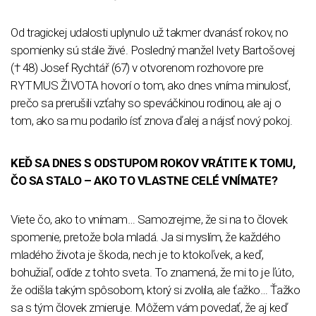
Od tragickej udalosti uplynulo už takmer dvanásť rokov, no
spomienky sú stále živé. Posledný manžel Ivety Bartošovej
(† 48) Josef Rychtář (67) v otvorenom rozhovore pre
RYTMUS ŽIVOTA hovorí o tom, ako dnes vníma minulosť,
prečo sa prerušili vzťahy so speváčkinou rodinou, ale aj o
tom, ako sa mu podarilo ísť znova ďalej a nájsť nový pokoj.
KEĎ SA DNES S ODSTUPOM ROKOV VRÁTITE K TOMU,
ČO SA STALO – AKO TO VLASTNE CELÉ VNÍMATE?
Viete čo, ako to vnímam… Samozrejme, že si na to človek
spomenie, pretože bola mladá. Ja si myslím, že každého
mladého života je škoda, nech je to ktokoľvek, a keď,
bohužiaľ, odíde z tohto sveta. To znamená, že mi to je ľúto,
že odišla takým spôsobom, ktorý si zvolila, ale ťažko… Ťažko
sa s tým človek zmieruje. Môžem vám povedať, že aj keď