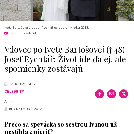
Iveta Bartošová a Josef Rychtář sa zobrali v roku 2013.
Jiří Pitrof/MAFRA
Vdovec po Ivete Bartošovej († 48)
Josef Rychtář: Život ide ďalej, ale
spomienky zostávajú
23.04.2026, 14:02
CELEBRITY
Autor:
RED RYTMUS ŽIVOTA
Prečo sa speváčka so sestrou Ivanou už
nestihla zmieriť?