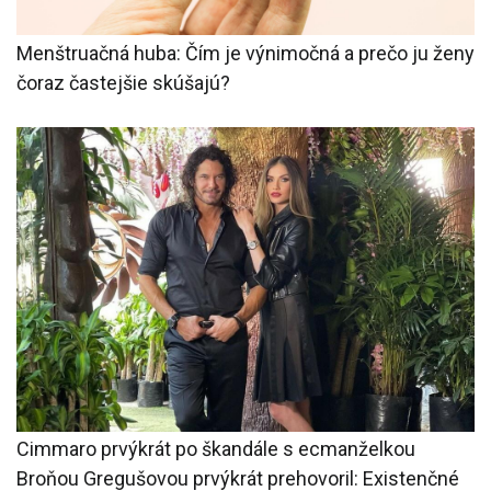
Menštruačná huba: Čím je výnimočná a prečo ju ženy
čoraz častejšie skúšajú?
Cimmaro prvýkrát po škandále s ecmanželkou
Broňou Gregušovou prvýkrát prehovoril: Existenčné