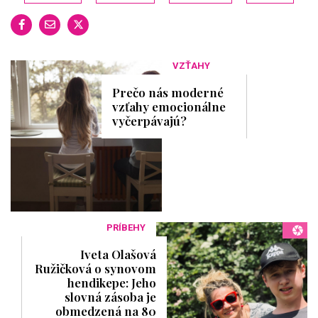
VZŤAHY
Prečo nás moderné
vzťahy emocionálne
vyčerpávajú?
PRÍBEHY
Iveta Olašová
Ružičková o synovom
hendikepe: Jeho
slovná zásoba je
obmedzená na 80