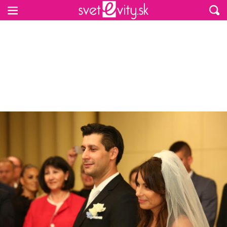
Preskočiť na hlavný obsah