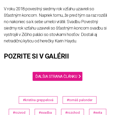
V roku 2018 povestný siedmy rok vzťahu uzavreli so
šťastným koncom. Napriek tomu, že pred tým sa raz rozišli
no nakoniec sa k sebe umelci vrátili. Svadbu Povestný
siedmy rok vzťahu uzavreli so šťastným koncom svadbu si
vystrojili v Zičiho paláci so stovkami hosťov. Dostali aj
netradičnú kyticu od herečky Karin Haydu.
POZRITE SI V GALÉRII
ĎALŠIA STRANA ČLÁNKU
#kristína greppelová
#tomáš palonder
#rozvod
#svadba
#rozchod
#evita