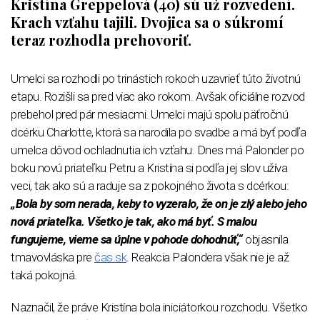
Kristína Greppelová (40) sú už rozvedení.
Krach vzťahu tajili. Dvojica sa o súkromí
teraz rozhodla prehovoriť.
Umelci sa rozhodli po trinástich rokoch uzavrieť túto životnú
etapu. Rozišli sa pred viac ako rokom. Avšak oficiálne rozvod
prebehol pred pár mesiacmi. Umelci majú spolu päťročnú
dcérku Charlotte, ktorá sa narodila po svadbe a má byť podľa
umelca dôvod ochladnutia ich vzťahu. Dnes má Palonder po
boku novú priateľku Petru a Kristína si podľa jej slov užíva
veci, tak ako sú a raduje sa z pokojného života s dcérkou:
„Bola by som nerada, keby to vyzeralo, že on je zlý alebo jeho
nová priateľka. Všetko je tak, ako má byť. S malou
fungujeme, vieme sa úplne v pohode dohodnúť,“
objasnila
tmavovláska pre
čas.sk
. Reakcia Palondera však nie je až
taká pokojná.
Naznačil, že práve Kristína bola iniciátorkou rozchodu. Všetko