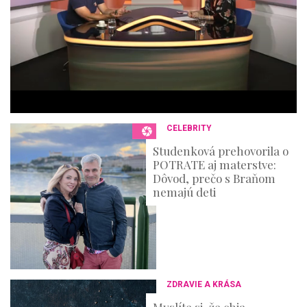
t
e
s
,
3
6
s
e
c
o
n
CELEBRITY
d
s
Studenková prehovorila o
POTRATE aj materstve:
Dôvod, prečo s Braňom
nemajú deti
ZDRAVIE A KRÁSA