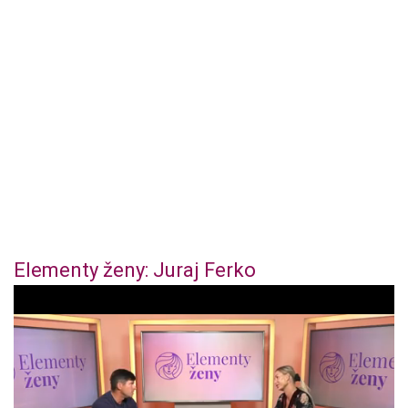
Elementy ženy: Juraj Ferko
0
o
f
4
4
m
i
n
u