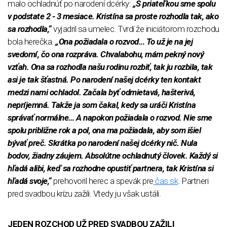
malo ochladnúť po narodení dcérky:
„S priateľkou sme spolu
v podstate 2 - 3 mesiace. Kristína sa proste rozhodla tak, ako
sa rozhodla,“
vyjadril sa umelec. Tvrdí že iniciátorom rozchodu
bola herečka.
„Ona požiadala o rozvod… To už je na jej
svedomí, čo ona rozpráva. Chvalabohu, mám pekný nový
vzťah. Ona sa rozhodla našu rodinu rozbiť, tak ju rozbila, tak
asi je tak šťastná. Po narodení našej dcérky ten kontakt
medzi nami ochladol. Začala byť odmietavá, hašterivá,
nepríjemná. Takže ja som čakal, kedy sa uráči Kristína
správať normálne… A napokon požiadala o rozvod. Nie sme
spolu približne rok a pol, ona ma požiadala, aby som išiel
bývať preč. Skrátka po narodení našej dcérky nič. Nula
bodov, žiadny záujem. Absolútne ochladnutý človek. Každý si
hľadá alibi, keď sa rozhodne opustiť partnera, tak Kristína si
hľadá svoje,“
prehovoril herec a spevák pre
čas.sk
. Partneri
pred svadbou krízu zažili. Vtedy ju však ustáli.
JEDEN ROZCHOD UŽ PRED SVADBOU ZAŽILI