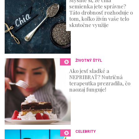
Myslíte si, že chia
semienka jete správne?
Táto drobnosť rozhoduje o
tom, koľko živín vaše telo
skutočne využije
ŽIVOTNÝ ŠTÝL
Ako jesť sladké a
NEPRIBRAŤ? Nutričná
terapeutka prezradila, čo
naozaj funguje!
CELEBRITY