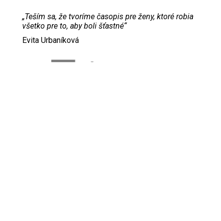
„Teším sa, že tvoríme časopis pre ženy, ktoré robia
všetko pre to, aby boli šťastné“
Evita Urbaníková
ODKAZY
Inzercia
Online inzercia
Kontakt
GDPR