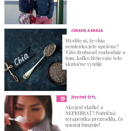
ZDRAVIE A KRÁSA
Myslíte si, že chia
semienka jete správne?
Táto drobnosť rozhoduje o
tom, koľko živín vaše telo
skutočne využije
ŽIVOTNÝ ŠTÝL
Ako jesť sladké a
NEPRIBRAŤ? Nutričná
terapeutka prezradila, čo
naozaj funguje!