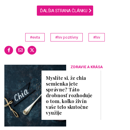
ĎALŠIA STRANA ČLÁNKU
#evita
#hiv pozitívny
#hiv
ZDRAVIE A KRÁSA
Myslíte si, že chia
semienka jete
správne? Táto
drobnosť rozhoduje
o tom, koľko živín
vaše telo skutočne
využije