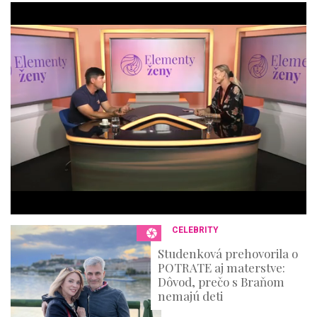
0
o
f
4
4
m
i
n
u
t
e
s
,
3
6
s
e
c
o
n
CELEBRITY
d
s
Studenková prehovorila o
POTRATE aj materstve:
Dôvod, prečo s Braňom
nemajú deti