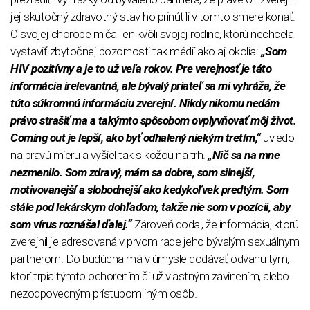
jej skutočný zdravotný stav ho prinútili v tomto smere konať.
O svojej chorobe mlčal len kvôli svojej rodine, ktorú nechcela
vystaviť zbytočnej pozornosti tak médií ako aj okolia:
„Som
HIV pozitívny a je to už veľa rokov. Pre verejnosť je táto
informácia irelevantná, ale bývalý priateľ sa mi vyhráža, že
túto súkromnú informáciu zverejní. Nikdy nikomu nedám
právo strašiť ma a takýmto spôsobom ovplyvňovať môj život.
Coming out je lepší, ako byť odhalený niekým tretím,“
uviedol
na pravú mieru a vyšiel tak s kožou na trh.
„Nič sa na mne
nezmenilo. Som zdravý, mám sa dobre, som silnejší,
motivovanejší a slobodnejší ako kedykoľvek predtým. Som
stále pod lekárskym dohľadom, takže nie som v pozícii, aby
som vírus roznášal ďalej.“
Zároveň dodal, že informácia, ktorú
zverejnil je adresovaná v prvom rade jeho bývalým sexuálnym
partnerom. Do budúcna má v úmysle dodávať odvahu tým,
ktorí trpia týmto ochorením či už vlastným zavinením, alebo
nezodpovedným prístupom iným osôb.