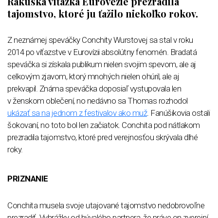
Rakúska víťazka Eurovézie prezradila
tajomstvo, ktoré ju ťažilo niekoľko rokov.
Z neznámej speváčky Conchity Wurstovej sa stal v roku
2014 po víťazstve v Eurovízii absolútny fenomén. Bradatá
speváčka si získala publikum nielen svojim spevom, ale aj
celkovým zjavom, ktorý mnohých nielen ohúril, ale aj
prekvapil. Známa speváčka doposiaľ vystupovala len
v ženskom oblečení, no nedávno sa Thomas rozhodol
ukázať sa na jednom z festivalov ako muž
. Fanúšikovia ostali
šokovaní, no toto bol len začiatok. Conchita pod nátlakom
prezradila tajomstvo, ktoré pred verejnosťou skrývala dlhé
roky.
PRIZNANIE
Conchita musela svoje utajované tajomstvo nedobrovoľne
prezradiť. Vyhrážky od bývalého partnera, že práve on zverejní