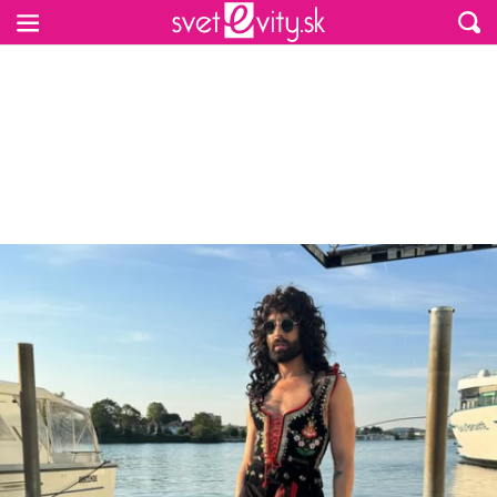
Preskočiť na hlavný obsah