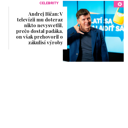
CELEBRITY
Andrej Bičan: V
televízii mu doteraz
nikto nevysvetlil,
prečo dostal padáka,
on však prehovoril o
zákulisí výroby