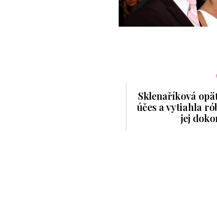
Sklenaříková opäť
účes a vytiahla r
jej doko