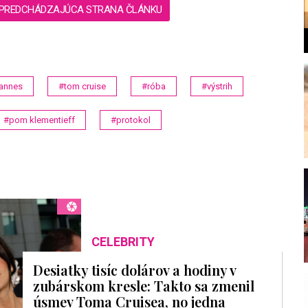
PREDCHÁDZAJÚCA STRANA ČLÁNKU
cannes
#tom cruise
#róba
#výstrih
l
#pom klementieff
#protokol
CELEBRITY
Desiatky tisíc dolárov a hodiny v
zubárskom kresle: Takto sa zmenil
úsmev Toma Cruisea, no jedna