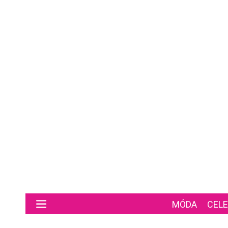
Preskočiť na hlavný obsah
MÓDA
CELE