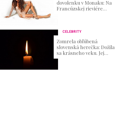
dovolenku v Monaku: Na
Francúzskej rieviére
ukázala telo bohyne
CELEBRITY
Zomrela obľúbená
slovenská herečka: Dožila
sa krásneho veku. Jej
umenie si obľúbili diváci
mnohých generácii