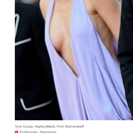
Tom Cruise, Hayley Atwell, Pom Klementieff
Profimedia - Standardis