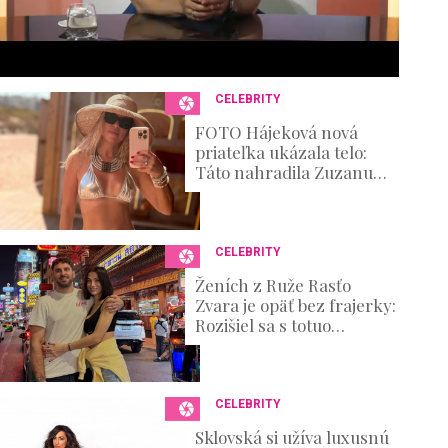
6
s
e
c
o
n
CELEBRITY
d
s
FOTO Hájeková nová
V
priateľka ukázala telo:
o
Táto nahradila Zuzanu
u
Belohorcovú
m
e
0
%
CELEBRITY
Ženích z Ruže Rasťo
Zvara je opäť bez frajerky:
Rozišiel sa s totuo
známou kráskou
CELEBRITY
Sklovská si užíva luxusnú