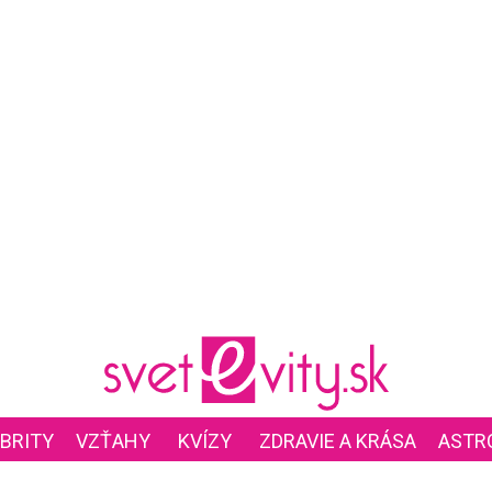
BRITY
VZŤAHY
KVÍZY
ZDRAVIE A KRÁSA
ASTR