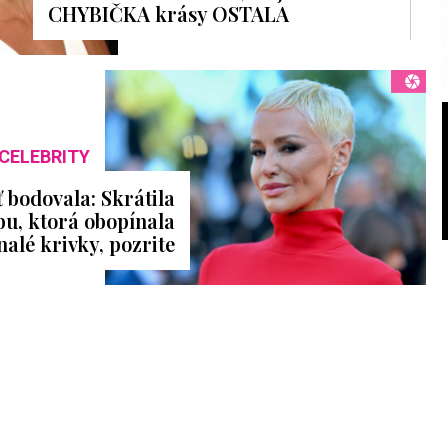
CHYBIČKA krásy OSTALA
CELEBRITY
 bodovala: Skrátila
óbu, ktorá obopínala
nalé krivky, pozrite