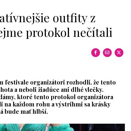
ívnejšie outfity z
ejme protokol nečítali
festivale organizátori rozhodli, že tento
ota a neboli žiadúce ani dlhé vlečky.
dámy, ktoré tento protokol organizátora
li na každom rohu a výstrihmi sa krásky
rá bude mať hlbší.