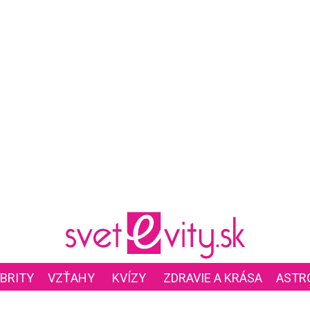
BRITY
VZŤAHY
KVÍZY
ZDRAVIE A KRÁSA
ASTR