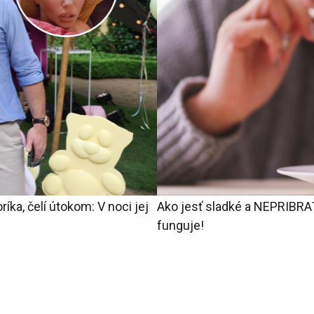
íka, čelí útokom: V noci jej
Ako jesť sladké a NEPRIBRAŤ
funguje!