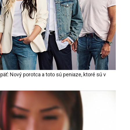
äť: Nový porotca a toto sú peniaze, ktoré sú v