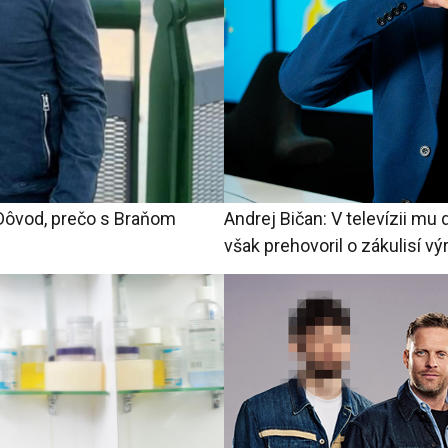
Dôvod, prečo s Braňom
Andrej Bičan: V televízii mu 
však prehovoril o zákulisí vý