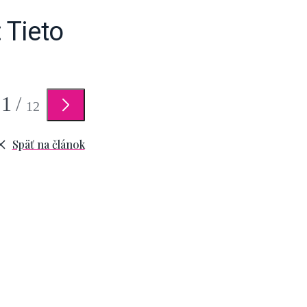
 Tieto
1
/
12
Späť na článok