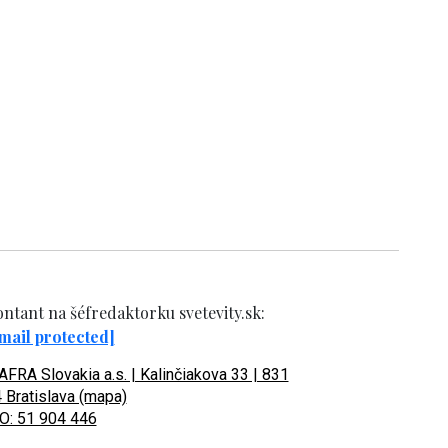
ntant na šéfredaktorku svetevity.sk:
mail protected]
FRA Slovakia a.s. | Kalinčiakova 33 | 831
 Bratislava (mapa)
O: 51 904 446