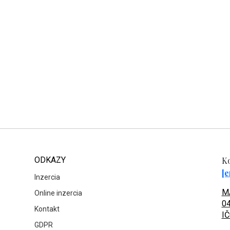
ODKAZY
Ko
[e
Inzercia
MA
Online inzercia
04
Kontakt
IČ
GDPR