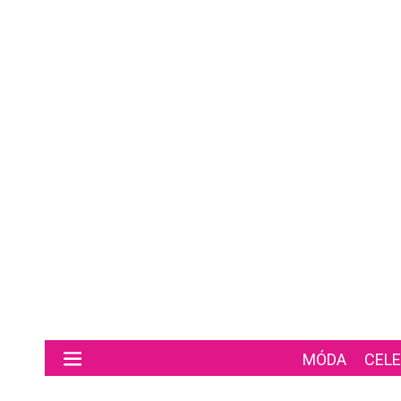
Preskočiť na hlavný obsah
MÓDA
CELE