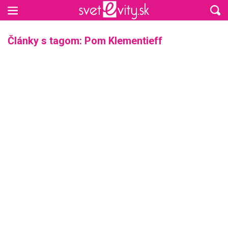
Preskočiť na hlavný obsah
Články s tagom: Pom Klementieff