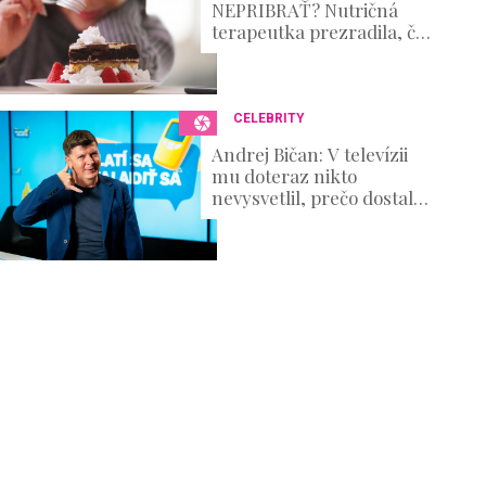
NEPRIBRAŤ? Nutričná
terapeutka prezradila, čo
naozaj funguje!
CELEBRITY
Andrej Bičan: V televízii
mu doteraz nikto
nevysvetlil, prečo dostal
padáka, on však
prehovoril o zákulisí
výroby