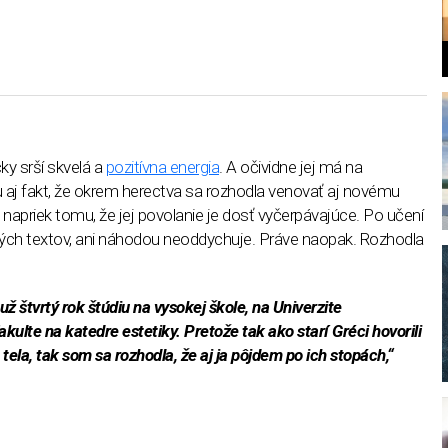
ky srší skvelá a
pozitívna energia
. A očividne jej má na
l
aj fakt, že okrem herectva sa rozhodla venovať aj novému
aj napriek tomu, že jej povolanie je dosť vyčerpávajúce. Po učení
ných textov, ani náhodou neoddychuje. Práve naopak. Rozhodla
ž štvrtý rok štúdiu na vysokej škole, na Univerzite
kulte na katedre estetiky. Pretože tak ako starí Gréci hovorili
 tela, tak som sa rozhodla, že aj ja pôjdem po ich stopách,“