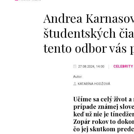
Andrea Karnasová
študentských čia
tento odbor vás 
CELEBRITY
27.08.2024, 14:00
Autor:
KATARÍNA HODŽOVÁ
Učíme sa celý život a 
prípade známej slove
keď už nie je tínedže
Zopár rokov to dokon
čo jej skutkom predch