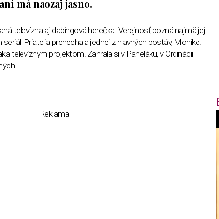
aní má naozaj jasno.
ná televízna aj dabingová herečka. Verejnosť pozná najmä jej
seriáli Priatelia prenechala jednej z hlavných postáv, Monike.
ďaka televíznym projektom. Zahrala si v Paneláku, v Ordinácii
ných.
Reklama
f
i
t
,