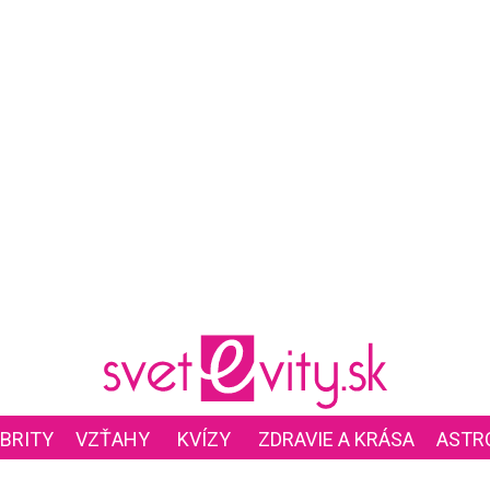
BRITY
VZŤAHY
KVÍZY
ZDRAVIE A KRÁSA
ASTR