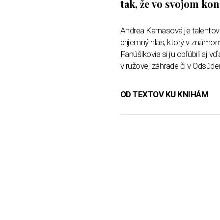
tak, že vo svojom kon
Andrea Karnasová je talentova
príjemný hlas, ktorý v známom 
Fanúšikovia si ju obľúbili aj v
v ružovej záhrade či v Odsúde
OD TEXTOV KU KNIHÁM