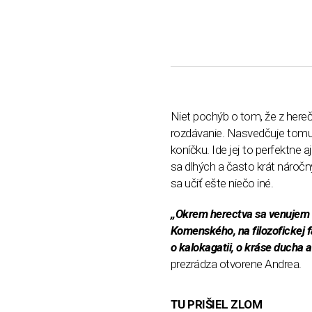
Niet pochýb o tom, že z hereč
rozdávanie. Nasvedčuje tomu 
koníčku. Ide jej to perfektne 
sa dlhých a často krát nároč
sa učiť ešte niečo iné.
,,Okrem herectva sa venujem u
Komenského, na filozofickej fa
o kalokagatii, o kráse ducha a
prezrádza otvorene Andrea.
TU PRIŠIEL ZLOM