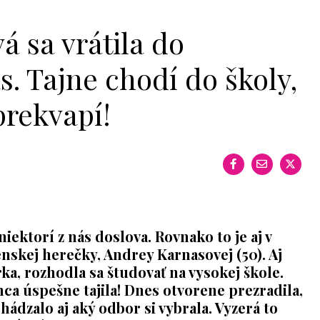
 sa vrátila do
s. Tajne chodí do školy,
prekvapí!
niektorí z nás doslova. Rovnako to je aj v
nskej herečky, Andrey Karnasovej (50). Aj
rka, rozhodla sa študovať na vysokej škole.
ca úspešne tajila! Dnes otvorene prezradila,
ádzalo aj aký odbor si vybrala. Vyzerá to