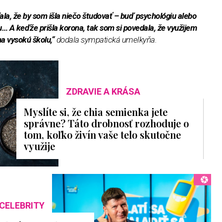
ala, že by som išla niečo študovať – buď psychológiu alebo
u… A keďže prišla korona, tak som si povedala, že využijem
na vysokú školu,“
dodala sympatická umelkyňa.
ZDRAVIE A KRÁSA
Myslíte si, že chia semienka jete
správne? Táto drobnosť rozhoduje o
tom, koľko živín vaše telo skutočne
využije
CELEBRITY