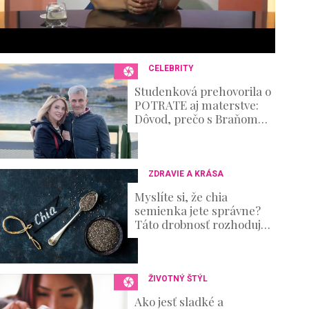
6
s
e
c
o
n
CELEBRITY
d
s
Studenková prehovorila o
V
POTRATE aj materstve:
o
Dôvod, prečo s Braňom
u
nemajú deti
m
e
0
%
ZDRAVIE A KRÁSA
Myslíte si, že chia
semienka jete správne?
Táto drobnosť rozhoduje
o tom, koľko živín vaše
telo skutočne využije
ŽIVOTNÝ ŠTÝL
Ako jesť sladké a