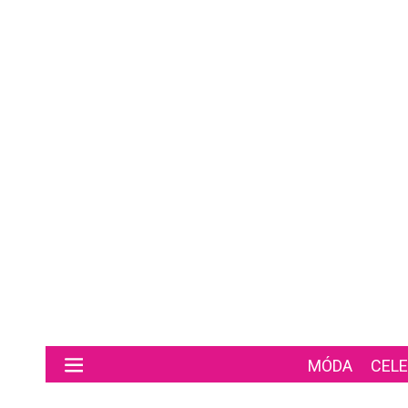
Preskočiť na hlavný obsah
MÓDA
CELE