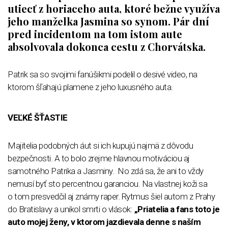
utiecť z horiaceho auta, ktoré bežne využíva
jeho manželka Jasmina so synom. Pár dní
pred incidentom na tom istom aute
absolvovala dokonca cestu z Chorvátska.
Patrik sa so svojimi fanúšikmi podelil o desivé video, na
ktorom šľahajú plamene z jeho luxusného auta.
VEĽKÉ ŠŤASTIE
Majitelia podobných áut si ich kupujú najmä z dôvodu
bezpečnosti. A to bolo zrejme hlavnou motiváciou aj
samotného Patrika a Jasminy. No zdá sa, že ani to vždy
nemusí byť sto percentnou garanciou. Na vlastnej koži sa
o tom presvedčil aj známy raper. Rytmus šiel autom z Prahy
do Bratislavy a unikol smrti o vlások:
„Priatelia a fans toto je
auto mojej ženy, v ktorom jazdievala denne s naším