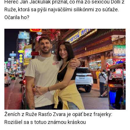
Herec Ján Jackuliak priznal, čo má zo sexicou Dolli z
Ruže, ktorá sa pýši najväčšími silikónmi zo súťaže.
Očarila ho?
Ženích z Ruže Rasťo Zvara je opäť bez frajerky:
Rozišiel sa s totuo známou kráskou