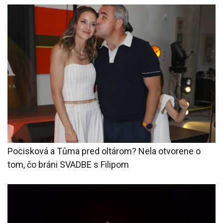
Pocisková a Tůma pred oltárom? Nela otvorene o
tom, čo bráni SVADBE s Filipom