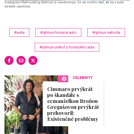
Instagram/Rytmusking Rytmus si uvedomuje, čo sa mohlo stať, ak by v aute
sedela Jasmina.
#evita
#rytmus horiace auto
#rytmus nehoda
#rytmus unikol z horiaceho auta
CELEBRITY
Cimmaro prvýkrát
po škandále s
ecmanželkou Broňou
Gregušovou prvýkrát
prehovoril:
Existenčné problémy