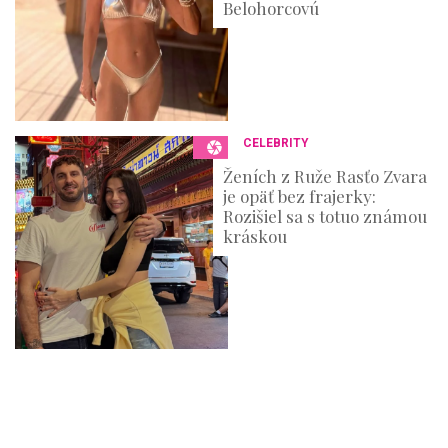
Belohorcovú
CELEBRITY
Ženích z Ruže Rasťo Zvara
je opäť bez frajerky:
Rozišiel sa s totuo známou
kráskou