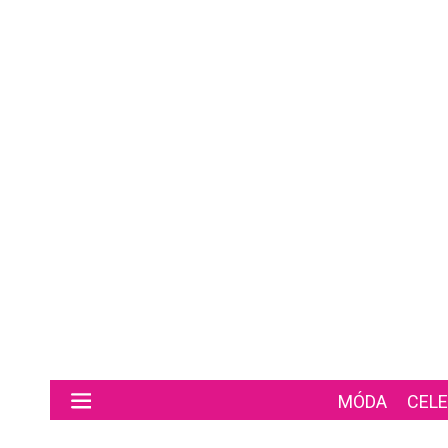
Preskočiť na hlavný obsah
MÓDA
CELE