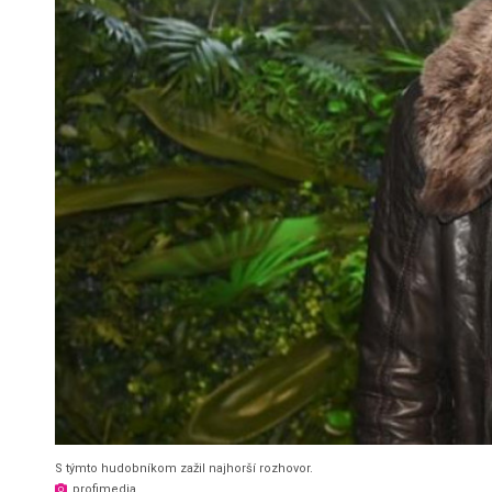
S týmto hudobníkom zažil najhorší rozhovor.
profimedia