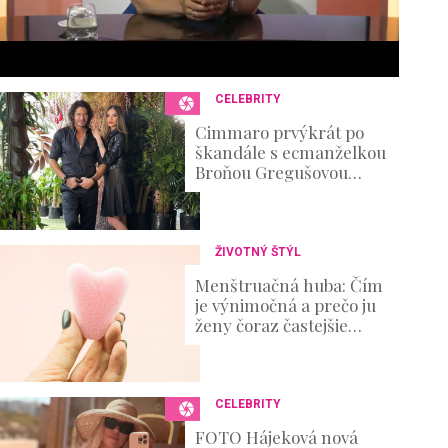
6
s
e
c
o
n
CELEBRITY
d
s
Cimmaro prvýkrát po
V
škandále s ecmanželkou
o
Broňou Gregušovou
u
prvýkrát prehovoril:
m
Existenčné problémy
e
0
%
ŽIVOTNÝ ŠTÝL
Menštruačná huba: Čím
je výnimočná a prečo ju
ženy čoraz častejšie
skúšajú?
CELEBRITY
FOTO Hájeková nová