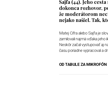
Sajfa (44). Jeho cest
dokonca rozhovor, po
že moderátorom nechc
nejako našiel. Tak, k
Matej Cifra alebo Sajfa je slo
zamilovali najmä vďaka jeho i
Neskôr začal vystupovať aj n
času poriadne vypracoval a dn
OD TABULE ZA MIKROFÓN