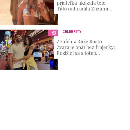
priateľka ukázala telo:
Táto nahradila Zuzanu
Belohorcovú
CELEBRITY
Ženích z Ruže Rasťo
Zvara je opäť bez frajerky:
Rozišiel sa s totuo
známou kráskou