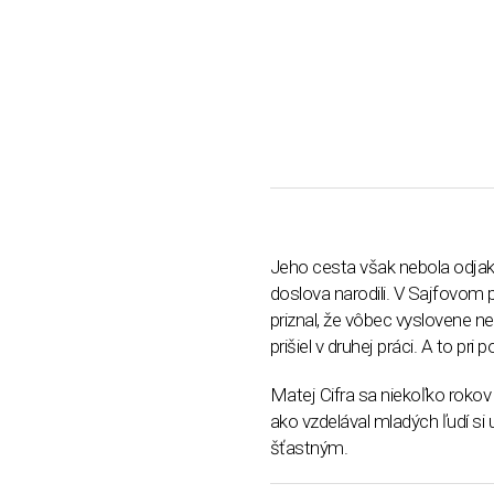
Jeho cesta však nebola odjakži
doslova narodili. V Sajfovom 
priznal, že vôbec vyslovene n
prišiel v druhej práci. A to pri 
Matej Cifra sa niekoľko rokov
ako vzdelával mladých ľudí si u
šťastným.