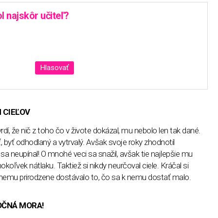
ol najskôr učiteľ?
Hlasovať
 CIEĽOV
dí, že nič z toho čo v živote dokázal, mu nebolo len tak dané.
 byť odhodlaný a vytrvalý. Avšak svoje roky zhodnotil
 neupínal! O mnohé veci sa snažil, avšak tie najlepšie mu
okoľvek nátlaku. Taktiež si nikdy neurčoval ciele. Kráčal si
 nemu prirodzene dostávalo to, čo sa k nemu dostať malo.
OČNÁ MORA!