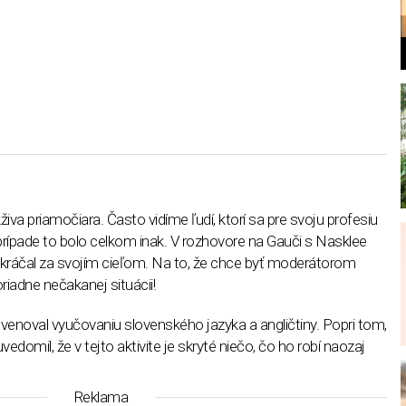
l
va priamočiara. Často vidíme ľudí, ktorí sa pre svoju profesiu
prípade to bolo celkom inak. V rozhovore na Gauči s Nasklee
ekráčal za svojím cieľom. Na to, že chce byť moderátorom
poriadne nečakanej situácii!
 venoval vyučovaniu slovenského jazyka a angličtiny. Popri tom,
vedomil, že v tejto aktivite je skryté niečo, čo ho robí naozaj
Reklama