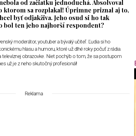
a nebola od začiatku jednoduchá. Absolvoval
 ktorom sa rozplakal! Úprimne priznal aj to,
el byť odjakživa. Jeho osud si ho tak
to bol ten jeho najhorší respondent?
venský moderátor, youtuber a bývalý učiteľ. Ľudia si ho
konickému hlasu a humoru, ktoré už dlhé roky počuť z rádia.
a televíznej obrazovke. Niet pochýb o tom, že sa postupom
es už je z neho skutočný profesionál!
f
Reklama
i
t
,