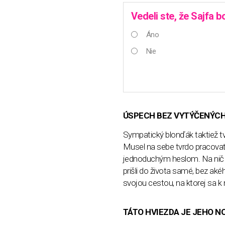
Vedeli ste, že Sajfa b
Áno
Nie
ÚSPECH BEZ VYTÝČENÝCH
Sympatický blonďák taktiež tvr
Musel na sebe tvrdo pracovať,
jednoduchým heslom. Na nič sa
prišli do života samé, bez akéh
svojou cestou, na ktorej sa k
TÁTO HVIEZDA JE JEHO N