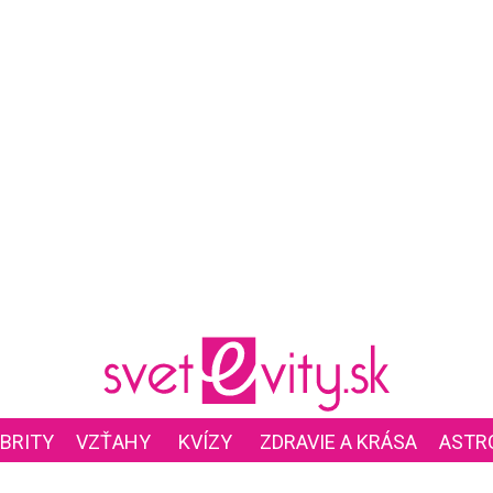
BRITY
VZŤAHY
KVÍZY
ZDRAVIE A KRÁSA
ASTR