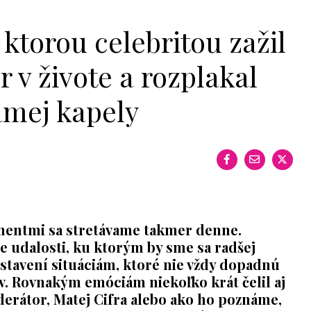
s ktorou celebritou zažil
 v živote a rozplakal
námej kapely
entmi sa stretávame takmer denne.
 udalosti, ku ktorým by sme sa radšej
ystavení situáciám, ktoré nie vždy dopadnú
v. Rovnakým emóciám niekoľko krát čelil aj
rátor, Matej Cifra alebo ako ho poznáme,