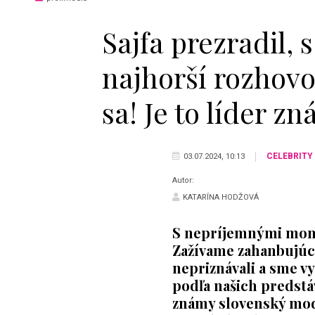
Sajfa prezradil, 
najhorší rozhovor
sa! Je to líder z
CELEBRITY
03.07.2024, 10:13
Autor:
KATARÍNA HODŽOVÁ
S nepríjemnými mom
Zažívame zahanbujúce
nepriznávali a sme v
podľa našich predstá
známy slovenský mode