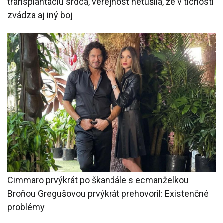
transplantáciu srdca, verejnosť netušila, že v tichosti
zvádza aj iný boj
Cimmaro prvýkrát po škandále s ecmanželkou
Broňou Gregušovou prvýkrát prehovoril: Existenčné
problémy