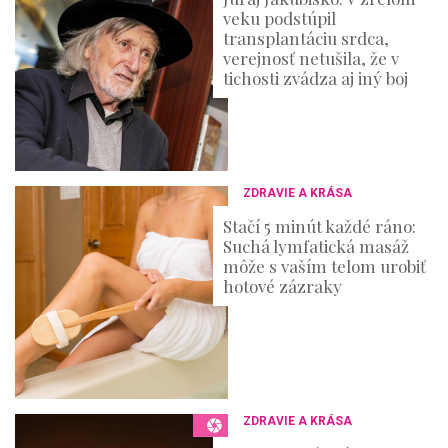
veku podstúpil
transplantáciu srdca,
verejnosť netušila, že v
tichosti zvádza aj iný boj
ZDRAVIE A KRÁSA
Stačí 5 minút každé ráno:
Suchá lymfatická masáž
môže s vaším telom urobiť
hotové zázraky
ZDRAVIE A KRÁSA