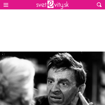
Preskočiť na hlavný obsah