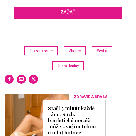
ZAČAŤ
#jozef kroner
#herec
#evita
#narodeniny
ZDRAVIE A KRÁSA
Stačí 5 minút každé
ráno: Suchá
lymfatická masáž
môže s vaším telom
urobiť hotové