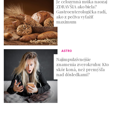
Je celozrnná múka naozaj
ZDRAVŠIA ako biela?
Gastroenterologička radí,
ako z pečiva vyťažiť
maximum
ASTRO
Najimpulzívnejšie
znamenia zverokruhu: Kto
skôr koná, než premýšľa
nad dôsledkami?