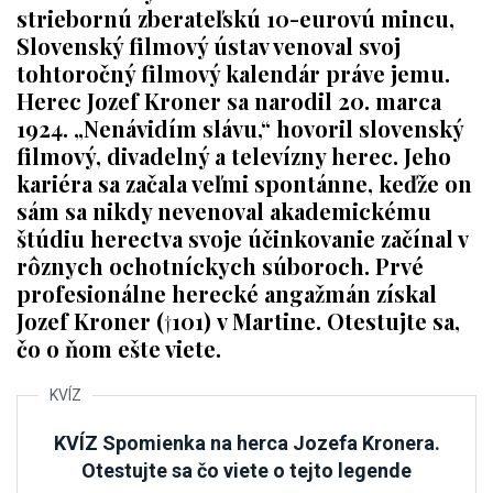
striebornú zberateľskú 10-eurovú mincu,
Slovenský filmový ústav venoval svoj
tohtoročný filmový kalendár práve jemu.
Herec Jozef Kroner sa narodil 20. marca
1924. „Nenávidím slávu,“ hovoril slovenský
filmový, divadelný a televízny herec. Jeho
kariéra sa začala veľmi spontánne, keďže on
sám sa nikdy nevenoval akademickému
štúdiu herectva svoje účinkovanie začínal v
rôznych ochotníckych súboroch. Prvé
profesionálne herecké angažmán získal
Jozef Kroner (†101)
v Martine. Otestujte sa,
čo o ňom ešte viete.
KVÍZ Spomienka na herca Jozefa Kronera.
Otestujte sa čo viete o tejto legende