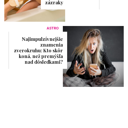
zázraky
ASTRO
Najimpulzívnejšie
znamenia
zverokruhu: Kto skôr
koná, než premýšľa
nad dôsledkami?