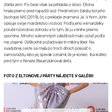
zľahla zem. Po čase však sa prihlásila o slovo. Eltona
hnala priamo pred najvyšší súd. Predmetom žaloby bol jeho
životopis ME (2019), čo v preklade znamená Ja. V ňom John
opisuje svoje manželstvo i rozvod. Podľa jeho exmanželky
porušil rozvodovú dohodu a to tým, že ju v knihe priamo
spomína. Mnoho súkromných záležitostí malo ostať podľa
nej utajené. Odškodné požadovala tri milióny libier. Na
svadobnej ceste sa mala po troch dňoch pokúsiť o
samovraždu, lebo jej spevák oznámil, že je koniec. Iba krátko
pred tým s Renate Blauel plánovali dieťa.
FOTO Z ELTONOVEJ PÁRTY NÁJDETE V GALÉRII