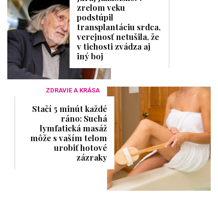
zrelom veku
podstúpil
transplantáciu srdca,
verejnosť netušila, že
v tichosti zvádza aj
iný boj
ZDRAVIE A KRÁSA
Stačí 5 minút každé
ráno: Suchá
lymfatická masáž
môže s vaším telom
urobiť hotové
zázraky