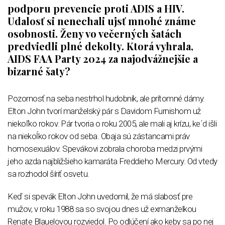
podporu prevencie proti ADIS a HIV.
Udalosť si nenechali ujsť mnohé známe
osobnosti. Ženy vo večerných šatách
predviedli plné dekolty. Ktorá vyhrala,
AIDS FAA Party 2024 za najodvážnejšie a
bizarné šaty?
Pozornosť na seba nestrhol hudobník, ale prítomné dámy.
Elton John tvorí manželský pár s Davidom Furnishom už
niekoľko rokov. Pár tvoria o roku 2005, ale mali aj krízu, ke´d išli
na niekoĺko rokov od seba. Obaja sú zástancami práv
homosexuálov. Spevákovi zobrala choroba medzi prvými
jeho azda najbližšieho kamaráta Freddieho Mercury. Od vtedy
sa rozhodol šíriť osvetu.
Keď si spevák Elton John uvedomil, že má slabosť pre
mužov, v roku 1988 sa so svojou dnes už exmanželkou
Renate Blauelovou rozviedol. Po odlúčení ako keby sa po nej