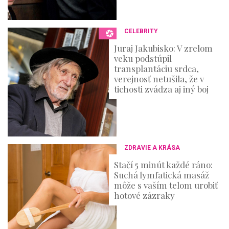
CELEBRITY
Juraj Jakubisko: V zrelom
veku podstúpil
transplantáciu srdca,
verejnosť netušila, že v
tichosti zvádza aj iný boj
ZDRAVIE A KRÁSA
Stačí 5 minút každé ráno:
Suchá lymfatická masáž
môže s vaším telom urobiť
hotové zázraky