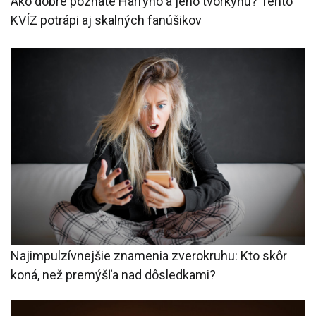
Ako dobre poznáte Harryho a jeho tvorkyňu? Tento
KVÍZ potrápi aj skalných fanúšikov
Najimpulzívnejšie znamenia zverokruhu: Kto skôr
koná, než premýšľa nad dôsledkami?