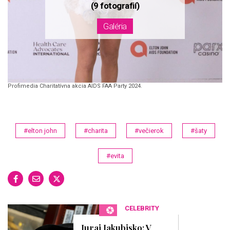
Profimedia Charitatívna akcia AIDS FAA Party 2024.
#elton john
#charita
#večierok
#šaty
#evita
CELEBRITY
Juraj Jakubisko: V