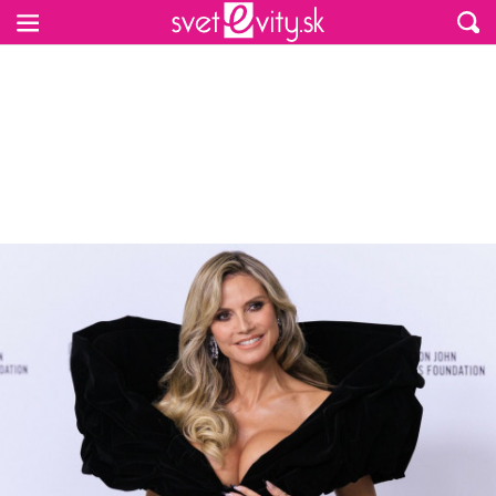
Preskočiť na hlavný obsah