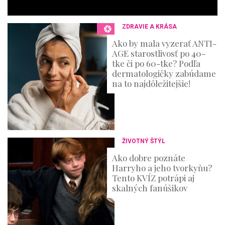
s
,
3
ZDRAVIE A KRÁSA
6
s
Ako by mala vyzerať ANTI-
e
AGE starostlivosť po 40-
c
o
tke či po 60-tke? Podľa
n
dermatologičky zabúdame
d
na to najdôležitejšie!
s
ŽIVOTNÝ ŠTÝL
Ako dobre poznáte
Harryho a jeho tvorkyňu?
Tento KVÍZ potrápi aj
skalných fanúšikov