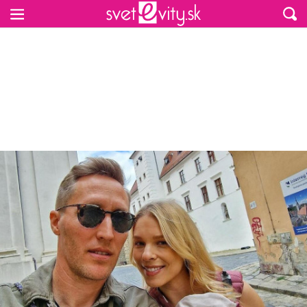
Preskočiť na hlavný obsah