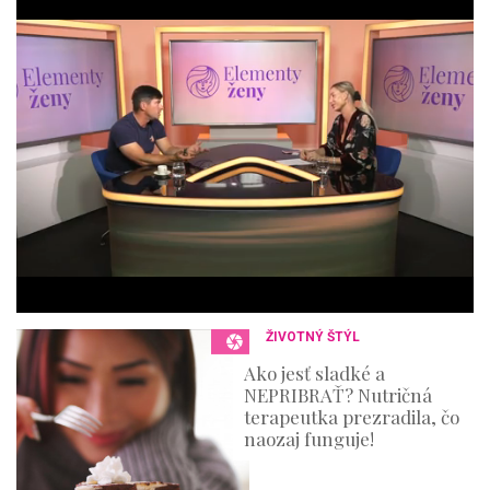
o
f
4
4
m
i
n
u
t
e
s
,
3
6
s
e
c
o
n
ŽIVOTNÝ ŠTÝL
d
s
Ako jesť sladké a
NEPRIBRAŤ? Nutričná
terapeutka prezradila, čo
naozaj funguje!