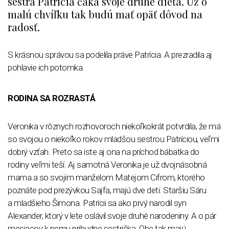
sestra Patrícia čaká svoje druhé dieťa. Už o
malú chvíľku tak budú mať opäť dôvod na
radosť.
S krásnou správou sa podelila práve Patrícia. A prezradila aj
pohlavie ich potomka.
RODINA SA ROZRASTÁ
Veronika v rôznych rozhovoroch niekoľkokrát potvrdila, že má
so svojou o niekoľko rokov mladšou sestrou Patríciou, veľmi
dobrý vzťah. Preto sa iste aj ona na príchod bábätka do
rodiny veľmi teší. Aj samotná Veronika je už dvojnásobná
mama a so svojim manželom Matejom Cifrom, ktorého
poznáte pod prezývkou Sajfa, majú dve deti. Staršiu Sáru
a mladšieho Šimona. Patrícii sa ako prvý narodil syn
Alexander, ktorý v lete oslávil svoje druhé narodeniny. A o pár
mesiacov k nemu pribudne sestrička. Obe tak majú