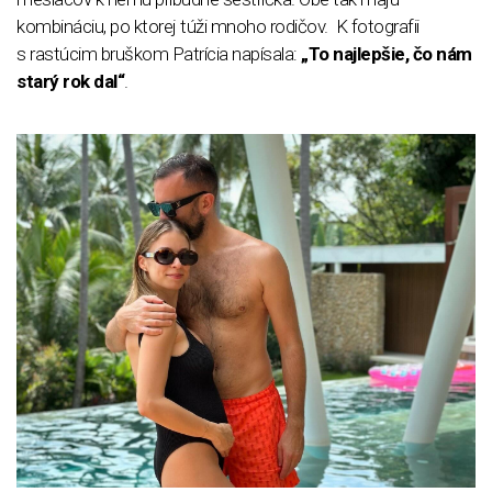
kombináciu, po ktorej túži mnoho rodičov. K fotografii
s rastúcim bruškom Patrícia napísala:
„To najlepšie, čo nám
starý rok dal“
.