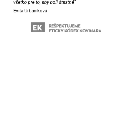
všetko pre to, aby boli šťastné“
Evita Urbaníková
ODKAZY
Inzercia
Online inzercia
Kontakt
GDPR