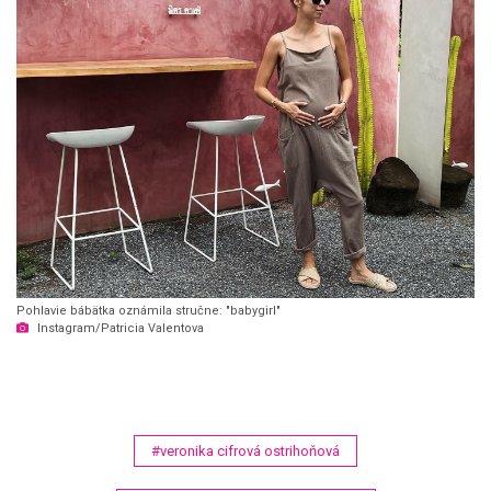
Pohlavie bábätka oznámila stručne: "babygirl"
Instagram/Patricia Valentova
#veronika cifrová ostrihoňová