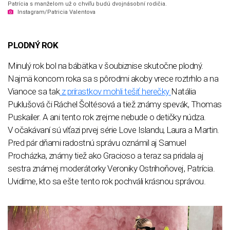
Patrícia s manželom už o chvíľu budú dvojnásobní rodičia.
Instagram/Patricia Valentova
PLODNÝ ROK
Minulý rok bol na bábätka v šoubiznise skutočne plodný.
Najmä koncom roka sa s pôrodmi akoby vrece roztrhlo a na
Vianoce sa tak
z prírastkov mohli tešiť herečky
Natália
Puklušová či Ráchel Šoltésová a tiež známy spevák, Thomas
Puskailer. A ani tento rok zrejme nebude o detičky núdza.
V očakávaní sú víťazi prvej série Love Islandu, Laura a Martin.
Pred pár dňami radostnú správu oznámil aj Samuel
Procházka, známy tiež ako Gracioso a teraz sa pridala aj
sestra známej moderátorky Veroniky Ostrihoňovej, Patrícia.
Uvidíme, kto sa ešte tento rok pochváli krásnou správou.