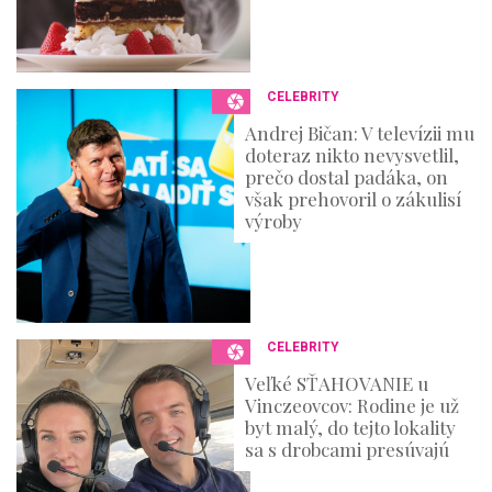
CELEBRITY
Andrej Bičan: V televízii mu
doteraz nikto nevysvetlil,
prečo dostal padáka, on
však prehovoril o zákulisí
výroby
CELEBRITY
Veľké SŤAHOVANIE u
Vinczeovcov: Rodine je už
byt malý, do tejto lokality
sa s drobcami presúvajú