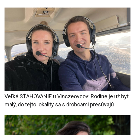
Veľké SŤAHOVANIE u Vinczeovcov: Rodine je už byt
malý, do tejto lokality sa s drobcami presúvajú