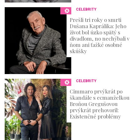
CELEBRITY
Prešli tri roky o smrti
Dušana Kaprálika: Jeho
život bol úzko spätý s
divadlom, no nechýbali v
ňom ani ťažké osobné
skúšky
CELEBRITY
Cimmaro prvýkrát po
škandále s ecmanželkou
Broňou Gregušovou
prvýkrát prehovoril:
Existenčné problémy