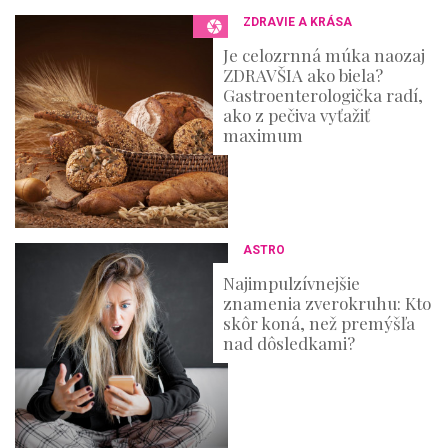
3
ZDRAVIE A KRÁSA
6
s
Je celozrnná múka naozaj
e
ZDRAVŠIA ako biela?
c
o
Gastroenterologička radí,
n
ako z pečiva vyťažiť
d
maximum
s
ASTRO
Najimpulzívnejšie
znamenia zverokruhu: Kto
skôr koná, než premýšľa
nad dôsledkami?