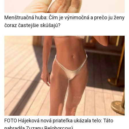
Menštruačná huba: Čím je výnimočná a prečo ju ženy
čoraz častejšie skúšajú?
FOTO Hájeková nová priateľka ukázala telo: Táto
nahradila Zuzanu Belohorcovú