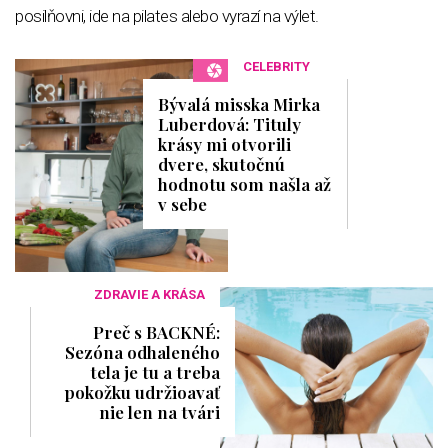
posilňovni, ide na pilates alebo vyrazí na výlet.
CELEBRITY
Bývalá misska Mirka
Luberdová: Tituly
krásy mi otvorili
dvere, skutočnú
hodnotu som našla až
v sebe
ZDRAVIE A KRÁSA
Preč s BACKNÉ:
Sezóna odhaleného
tela je tu a treba
pokožku udržioavať
nie len na tvári