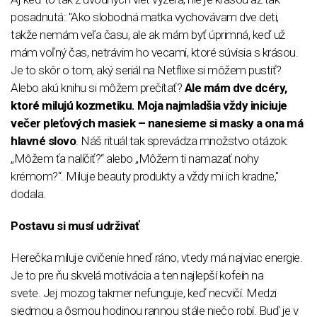
posadnutá: "Ako slobodná matka vychovávam dve deti,
takže nemám veľa času, ale ak mám byť úprimná, keď už
mám voľný čas, netrávim ho vecami, ktoré súvisia s krásou.
Je to skôr o tom, aký seriál na Netflixe si môžem pustiť?
Alebo akú knihu si môžem prečítať?
Ale mám dve dcéry,
ktoré milujú kozmetiku. Moja najmladšia vždy iniciuje
večer pleťových masiek – nanesieme si masky a ona má
hlavné slovo
. Náš rituál tak sprevádza množstvo otázok:
„Môžem ťa nalíčiť?“ alebo „Môžem ti namazať nohy
krémom?“. Miluje beauty produkty a vždy mi ich kradne,"
dodala.
Postavu si musí udrživať
Herečka miluje cvičenie hneď ráno, vtedy má najviac energie.
Je to pre ňu skvelá motivácia a ten najlepší kofeín na
svete. Jej mozog takmer nefunguje, keď necvičí. Medzi
siedmou a ôsmou hodinou rannou stále niečo robí. Buď je v