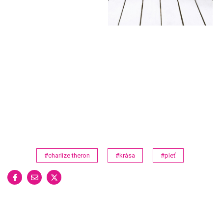
#charlize theron
#krása
#pleť