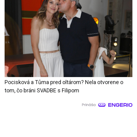
Pocisková a Tůma pred oltárom? Nela otvorene o
tom, čo bráni SVADBE s Filipom