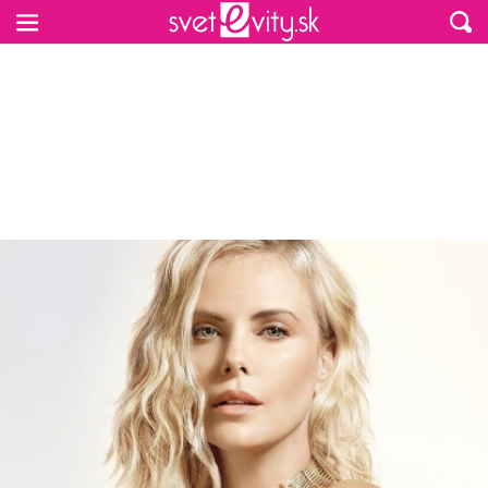
Preskočiť na hlavný obsah