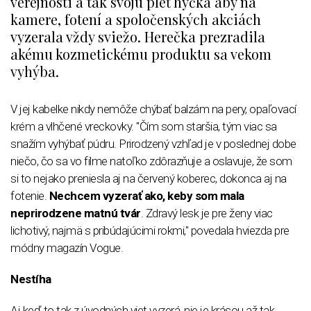
verejnosti a tak svoju pleť hýčka aby na
kamere, fotení a spoločenských akciách
vyzerala vždy sviežo. Herečka prezradila
akému kozmetickému produktu sa vekom
vyhýba.
V jej kabelke nikdy nemôže chýbať balzám na pery, opaľovací
krém a vlhčené vreckovky. "Čím som staršia, tým viac sa
snažím vyhýbať púdru. Prirodzený vzhľad je v poslednej dobe
niečo, čo sa vo filme natoľko zdôrazňuje a oslavuje, že som
si to nejako preniesla aj na červený koberec, dokonca aj na
fotenie.
Nechcem vyzerať ako, keby som mala
neprirodzene matnú tvár
. Zdravý lesk je pre ženy viac
lichotivý, najmä s pribúdajúcimi rokmi," povedala hviezda pre
módny magazín Vogue.
Nestíha
Aj keď to tak z úvodných viet vyzerá, nie je krásou až tak