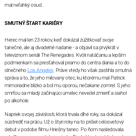
mal neľahký osud...
SMUTNÝ ŠTART KARIÉRY
Herec mal len 23 rokov, keď dokázal zúžitkovať svoje
tanečné, ale aj divadelné nadanie - a objavil sa prvýkrát v
televíznom seriáli The Renegades. Kvôli natáčaniu a lepším
podmienkam sa presťahoval priamo do centra diania a to do
slnečného
Los Angeles
. Práve vtedy ho však zastihla smutná
správa a to, že jeho milovaný otec, ku ktorému mal Patrick
mimoriadne blízko a bol mu oporou, nečakane zomrel. S jeho
smrťou sa mladý začínajúci umelec nevedel zmieriť a siahol
po alkohole.
Napriek svojej závislosti, ktorá trvala dlhé roky, sa dokázal
sústrediť na prácu. Už o štyri roky na to prišiel celosvetový
debut v podobe filmu Hriešny tanec. Po ňom nasledovala