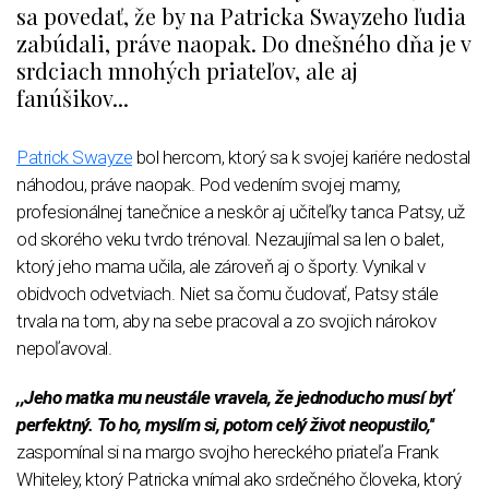
sa povedať, že by na Patricka Swayzeho ľudia
zabúdali, práve naopak. Do dnešného dňa je v
srdciach mnohých priateľov, ale aj
fanúšikov...
Patrick Swayze
bol hercom, ktorý sa k svojej kariére nedostal
náhodou, práve naopak. Pod vedením svojej mamy,
profesionálnej tanečnice a neskôr aj učiteľky tanca Patsy, už
od skorého veku tvrdo trénoval. Nezaujímal sa len o balet,
ktorý jeho mama učila, ale zároveň aj o športy. Vynikal v
obidvoch odvetviach. Niet sa čomu čudovať, Patsy stále
trvala na tom, aby na sebe pracoval a zo svojich nárokov
nepoľavoval.
,,Jeho matka mu neustále vravela, že jednoducho musí byť
perfektný. To ho, myslím si, potom celý život neopustilo,''
zaspomínal si na margo svojho hereckého priateľa Frank
Whiteley, ktorý Patricka vnímal ako srdečného človeka, ktorý