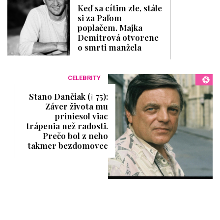
Keď sa cítim zle, stále
si za Paľom
poplačem. Majka
Demitrová otvorene
o smrti manžela
CELEBRITY
Stano Dančiak († 75):
Záver života mu
priniesol viac
trápenia než radosti.
Prečo bol z neho
takmer bezdomovec