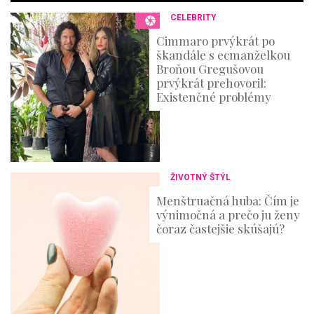
3
CELEBRITY
6
s
Cimmaro prvýkrát po
e
škandále s ecmanželkou
c
o
Broňou Gregušovou
n
prvýkrát prehovoril:
d
Existenčné problémy
s
ŽIVOTNÝ ŠTÝL
Menštruačná huba: Čím je
výnimočná a prečo ju ženy
čoraz častejšie skúšajú?