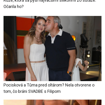
Ruže, ktorá sa pýši najväčšími silikónmi zo súťaže.
Očarila ho?
Pocisková a Tůma pred oltárom? Nela otvorene o
tom, čo bráni SVADBE s Filipom