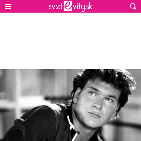
Preskočiť na hlavný obsah