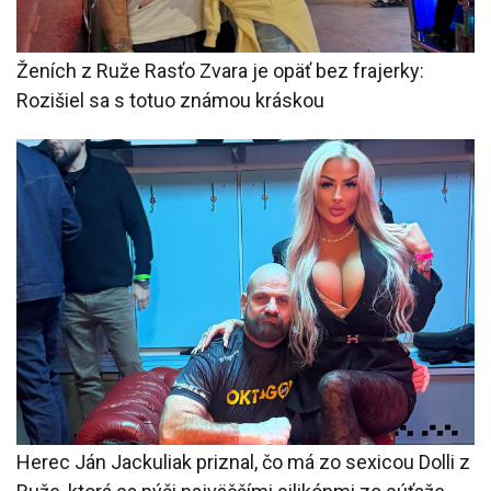
Ženích z Ruže Rasťo Zvara je opäť bez frajerky:
Rozišiel sa s totuo známou kráskou
Herec Ján Jackuliak priznal, čo má zo sexicou Dolli z