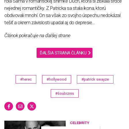
rola Sama v romantickej snímke Duch, ktorá si získala srdce
nejednej romantičky. Z Patricka sa stala ikona, ktorú
obdivovali mnohí. On sa však zo svojho úspechu nedokázal
tešiť a okrem závislosti upadal aj do depresie...
Článok pokračuje na ďalšej strane
ĎALŠIA STRANA ČLÁNKU
#herec
#hollywood
#patrick swayze
#šoubiznis
CELEBRITY