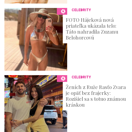
CELEBRITY
FOTO Hájeková nová
priateľka ukázala telo:
Táto nahradila Zuzanu
Belohorcovú
CELEBRITY
Ženích z Ruže Rasťo Zvara
je opäť bez frajerky:
Rozišiel sa s totuo známou
kráskou