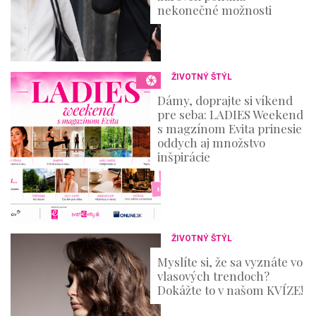
nekonečné možnosti
ŽIVOTNÝ ŠTÝL
Dámy, doprajte si víkend
pre seba: LADIES Weekend
s magzínom Evita prinesie
oddych aj množstvo
inšpirácie
ŽIVOTNÝ ŠTÝL
Myslíte si, že sa vyznáte vo
vlasových trendoch?
Dokážte to v našom KVÍZE!