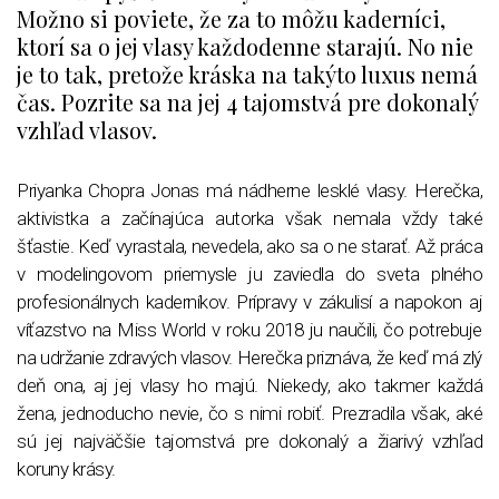
Možno si poviete, že za to môžu kaderníci,
ktorí sa o jej vlasy každodenne starajú. No nie
je to tak, pretože kráska na takýto luxus nemá
čas. Pozrite sa na jej 4 tajomstvá pre dokonalý
vzhľad vlasov.
Priyanka Chopra Jonas má nádherne lesklé vlasy. Herečka,
aktivistka a začínajúca autorka však nemala vždy také
šťastie. Keď vyrastala, nevedela, ako sa o ne starať. Až práca
v modelingovom priemysle ju zaviedla do sveta plného
profesionálnych kaderníkov. Prípravy v zákulisí a napokon aj
víťazstvo na Miss World v roku 2018 ju naučili, čo potrebuje
na udržanie zdravých vlasov. Herečka priznáva, že keď má zlý
deň ona, aj jej vlasy ho majú. Niekedy, ako takmer každá
žena, jednoducho nevie, čo s nimi robiť. Prezradila však, aké
sú jej najväčšie tajomstvá pre dokonalý a žiarivý vzhľad
koruny krásy.