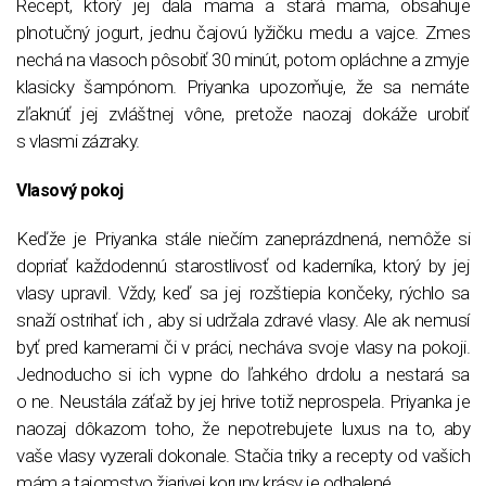
Recept, ktorý jej dala mama a stará mama, obsahuje
plnotučný jogurt, jednu čajovú lyžičku medu a vajce. Zmes
nechá na vlasoch pôsobiť 30 minút, potom opláchne a zmyje
klasicky šampónom. Priyanka upozorňuje, že sa nemáte
zľaknúť jej zvláštnej vône, pretože naozaj dokáže urobiť
s vlasmi zázraky.
Vlasový pokoj
Keďže je Priyanka stále niečím zaneprázdnená, nemôže si
dopriať každodennú starostlivosť od kaderníka, ktorý by jej
vlasy upravil. Vždy, keď sa jej rozštiepia končeky, rýchlo sa
snaží ostrihať ich , aby si udržala zdravé vlasy. Ale ak nemusí
byť pred kamerami či v práci, necháva svoje vlasy na pokoji.
Jednoducho si ich vypne do ľahkého drdolu a nestará sa
o ne. Neustála záťaž by jej hrive totiž neprospela. Priyanka je
naozaj dôkazom toho, že nepotrebujete luxus na to, aby
vaše vlasy vyzerali dokonale. Stačia triky a recepty od vašich
mám a tajomstvo žiarivej koruny krásy je odhalené.