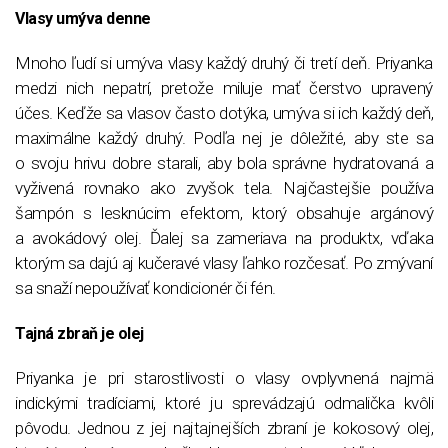
Vlasy umýva denne
Mnoho ľudí si umýva vlasy každý druhý či tretí deň. Priyanka
medzi nich nepatrí, pretože miluje mať čerstvo upravený
účes. Keďže sa vlasov často dotýka, umýva si ich každý deň,
maximálne každý druhý. Podľa nej je dôležité, aby ste sa
o svoju hrivu dobre starali, aby bola správne hydratovaná a
vyživená rovnako ako zvyšok tela. Najčastejšie používa
šampón s lesknúcim efektom, ktorý obsahuje argánový
a avokádový olej. Ďalej sa zameriava na produktx, vďaka
ktorým sa dajú aj kučeravé vlasy ľahko rozčesať. Po zmývaní
sa snaží nepoužívať kondicionér či fén.
Tajná zbraň je olej
Priyanka je pri starostlivosti o vlasy ovplyvnená najmä
indickými tradíciami, ktoré ju sprevádzajú odmalička kvôli
pôvodu. Jednou z jej najtajnejších zbraní je kokosový olej,