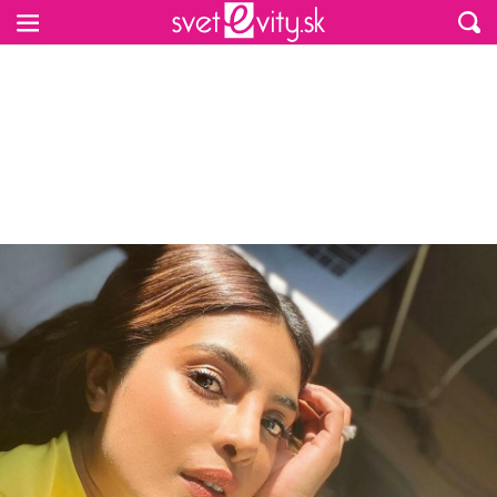
Preskočiť na hlavný obsah