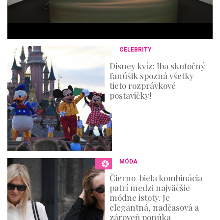
6
s
e
c
o
n
CELEBRITY
d
s
Disney kvíz: Iba skutočný
fanúšik spozná všetky
tieto rozprávkové
postavičky!
MÓDA
Čierno-biela kombinácia
patrí medzi najväčšie
módne istoty. Je
elegantná, nadčasová a
zároveň ponúka