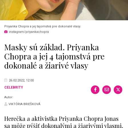
Priyanka Chopra a jej tajomstvá pre dokonalé vlasy.
instagram/priyankachopra
Masky sú základ. Priyanka
Chopra a jej 4 tajomstvá pre
dokonalé a žiarivé vlasy
26.02.2022, 12:00
CELEBRITY
Autor:
VIKTÓRIA BRIEŠKOVÁ
Herečka a aktivistka Priyanka Chopra Jonas
sa môže pýšiť dokonalými a žiarivými vlasmi.