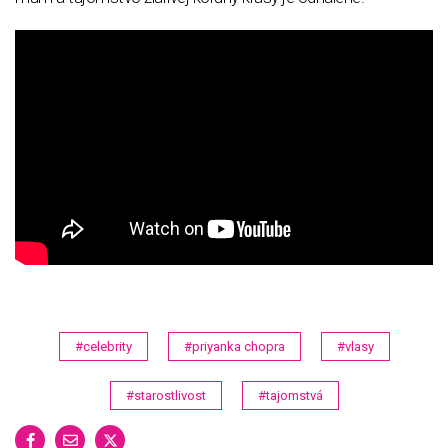
#celebrity
#priyanka chopra
#vlasy
#starostlivost
#tajomstvá