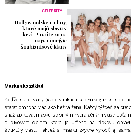
CELEBRITY
Hollywoodske rodiny,
ktoré majú slávu v
krvi. Pozrite sa na
najznámejšie
šoubiznisové klany
Maska ako základ
Keďže sú jej vlasy často v rukách kaderníkov, musí sa o ne
starať omnoho viac ako bežná žena. Každý týždeň sa preto
snaží aplikovať masku, so silnými hydratačnými vlastnosťami
a olivovým olejom, ktorá je určená na hĺbkovú opravu
štruktúry vlasu. Taktiež si masku zvykne vyrobiť aj sama.