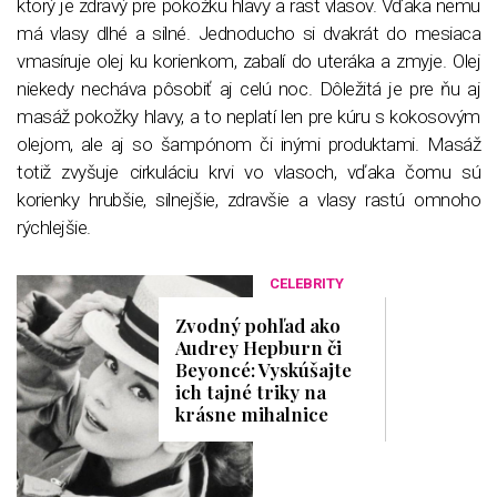
ktorý je zdravý pre pokožku hlavy a rast vlasov. Vďaka nemu
má vlasy dlhé a silné. Jednoducho si dvakrát do mesiaca
vmasíruje olej ku korienkom, zabalí do uteráka a zmyje. Olej
niekedy necháva pôsobiť aj celú noc. Dôležitá je pre ňu aj
masáž pokožky hlavy, a to neplatí len pre kúru s kokosovým
olejom, ale aj so šampónom či inými produktami. Masáž
totiž zvyšuje cirkuláciu krvi vo vlasoch, vďaka čomu sú
korienky hrubšie, silnejšie, zdravšie a vlasy rastú omnoho
rýchlejšie.
CELEBRITY
Zvodný pohľad ako
Audrey Hepburn či
Beyoncé: Vyskúšajte
ich tajné triky na
krásne mihalnice