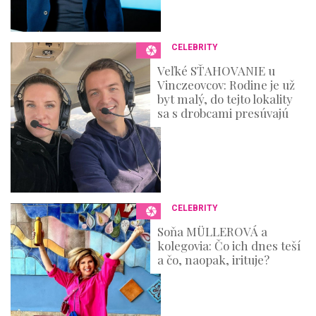
CELEBRITY
Veľké SŤAHOVANIE u
Vinczeovcov: Rodine je už
byt malý, do tejto lokality
sa s drobcami presúvajú
CELEBRITY
Soňa MÜLLEROVÁ a
kolegovia: Čo ich dnes teší
a čo, naopak, irituje?