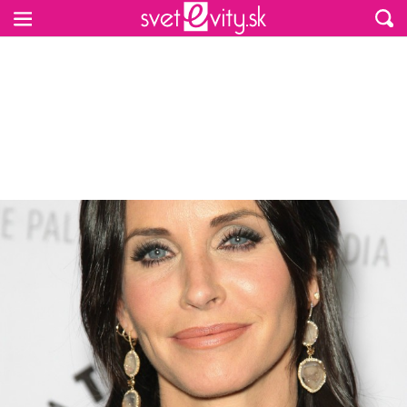
Preskočiť na hlavný obsah