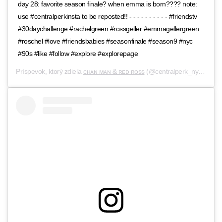
day 28: favorite season finale? when emma is born???? note:
use #centralperkinsta to be reposted!! - - - - - - - - - - #friendstv
#30daychallenge #rachelgreen #rossgeller #emmagellergreen
#roschel #love #friendsbabies #seasonfinale #season9 #nyc
#90s #like #follow #explore #explorepage
Príspevok, ktorý zdieľa
ᴄʜᴀɴ ᴍᴀɴ & ʀᴇᴅ ʀᴏss
(@centralperk_nyc),
31 J