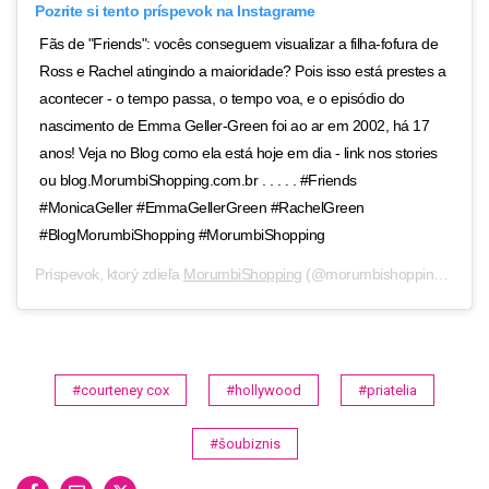
Pozrite si tento príspevok na Instagrame
Fãs de "Friends": vocês conseguem visualizar a filha-fofura de
Ross e Rachel atingindo a maioridade? Pois isso está prestes a
acontecer - o tempo passa, o tempo voa, e o episódio do
nascimento de Emma Geller-Green foi ao ar em 2002, há 17
anos! Veja no Blog como ela está hoje em dia - link nos stories
ou blog.MorumbiShopping.com.br . . . . . #Friends
#MonicaGeller #EmmaGellerGreen #RachelGreen
#BlogMorumbiShopping #MorumbiShopping
Príspevok, ktorý zdieľa
MorumbiShopping
(@morumbishopping),
11 J
#courteney cox
#hollywood
#priatelia
#šoubiznis