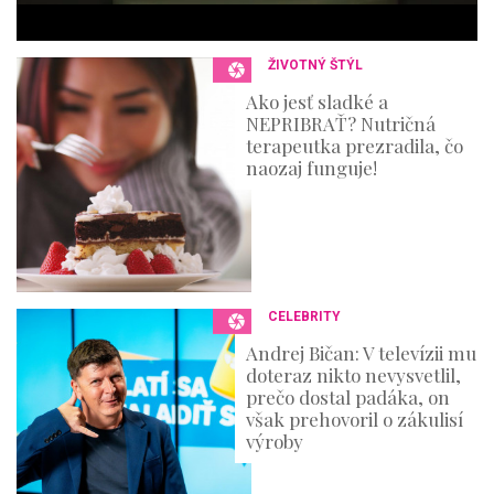
s
,
3
ŽIVOTNÝ ŠTÝL
6
s
Ako jesť sladké a
e
NEPRIBRAŤ? Nutričná
c
o
terapeutka prezradila, čo
n
naozaj funguje!
d
s
CELEBRITY
Andrej Bičan: V televízii mu
doteraz nikto nevysvetlil,
prečo dostal padáka, on
však prehovoril o zákulisí
výroby