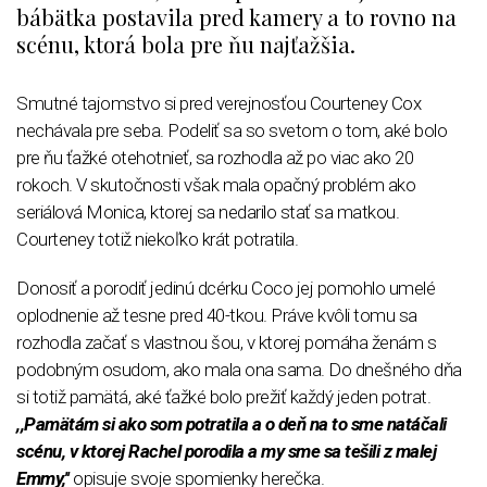
bábätka postavila pred kamery a to rovno na
scénu, ktorá bola pre ňu najťažšia.
Smutné tajomstvo si pred verejnosťou Courteney Cox
nechávala pre seba. Podeliť sa so svetom o tom, aké bolo
pre ňu ťažké otehotnieť, sa rozhodla až po viac ako 20
rokoch. V skutočnosti však mala opačný problém ako
seriálová Monica, ktorej sa nedarilo stať sa matkou.
Courteney totiž niekoľko krát potratila.
Donosiť a porodiť jedinú dcérku Coco jej pomohlo umelé
oplodnenie až tesne pred 40-tkou. Práve kvôli tomu sa
rozhodla začať s vlastnou šou, v ktorej pomáha ženám s
podobným osudom, ako mala ona sama. Do dnešného dňa
si totiž pamätá, aké ťažké bolo prežiť každý jeden potrat.
,,Pamätám si ako som potratila a o deň na to sme natáčali
scénu, v ktorej Rachel porodila a my sme sa tešili z malej
Emmy,''
opisuje svoje spomienky herečka.