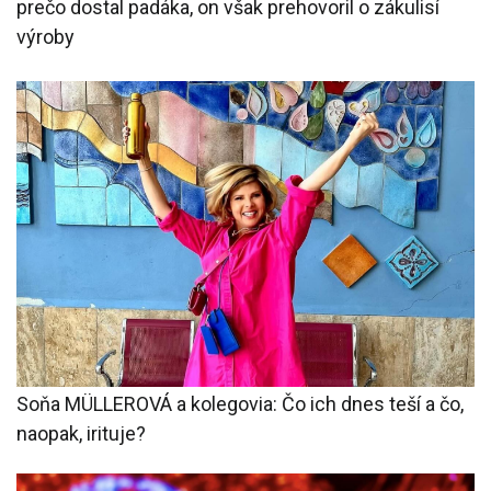
prečo dostal padáka, on však prehovoril o zákulisí
výroby
Soňa MÜLLEROVÁ a kolegovia: Čo ich dnes teší a čo,
naopak, irituje?