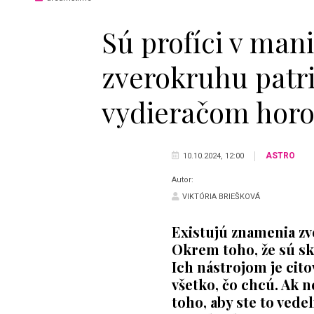
Sú profíci v man
zverokruhu patr
vydieračom hor
ASTRO
10.10.2024, 12:00
Autor:
VIKTÓRIA BRIEŠKOVÁ
Existujú znamenia zv
Okrem toho, že sú skv
Ich nástrojom je cit
všetko, čo chcú. Ak n
toho, aby ste to vedel