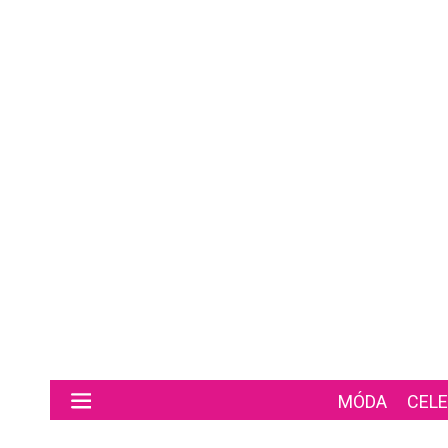
Preskočiť na hlavný obsah
MÓDA
CELE