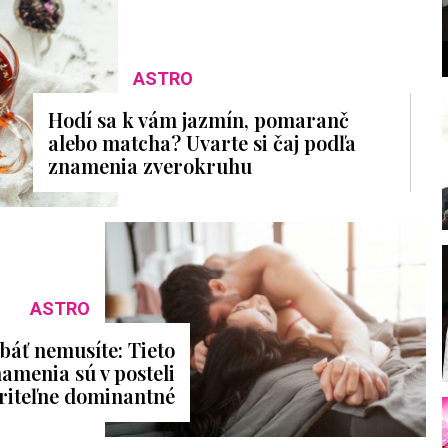
ASTRO
Hodí sa k vám jazmín, pomaranč
alebo matcha? Uvarte si čaj podľa
znamenia zverokruhu
l
ASTRO
 báť nemusíte: Tieto
amenia sú v posteli
riteľne dominantné