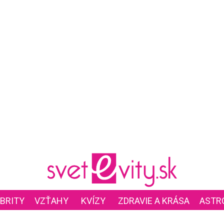
BRITY
VZŤAHY
KVÍZY
ZDRAVIE A KRÁSA
ASTR