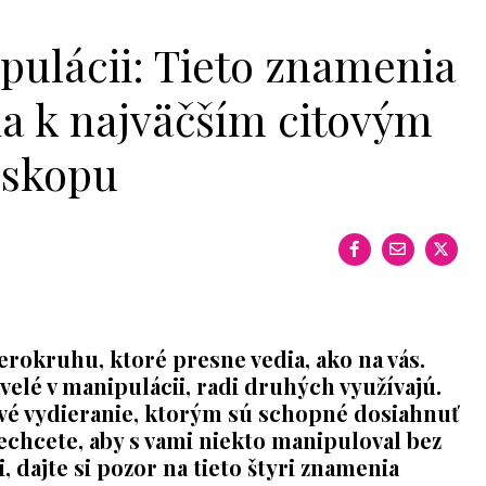
ipulácii: Tieto znamenia
ia k najväčším citovým
oskopu
erokruhu, ktoré presne vedia, ako na vás.
elé v manipulácii, radi druhých využívajú.
ové vydieranie, ktorým sú schopné dosiahnuť
echcete, aby s vami niekto manipuloval bez
i, dajte si pozor na tieto štyri znamenia