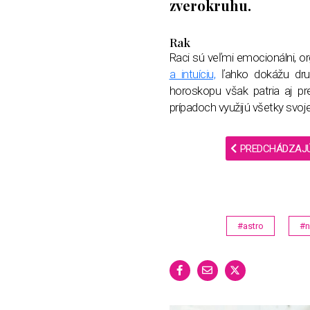
zverokruhu.
Rak
Raci sú veľmi emocionálni, o
a intuíciu,
ľahko dokážu druh
horoskopu však patria aj pr
prípadoch využijú všetky svoj
PREDCHÁDZAJ
#astro
#n