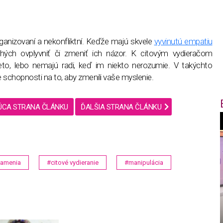
rganizovaní a nekonfliktní. Keďže majú skvele
vyvinutú empatiu
ých ovplyvniť či zmeniť ich názor. K citovým vydieračom
eto, lebo nemajú radi, keď im niekto nerozumie. V takýchto
e schopnosti na to, aby zmenili vaše myslenie.
ÚCA STRANA ČLÁNKU
ĎALŠIA STRANA ČLÁNKU
f
amenia
#citové vydieranie
#manipulácia
i
t
,