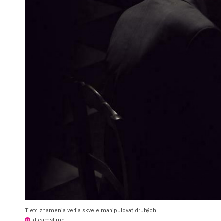
Tieto znamenia vedia skvele manipulovať druhých.
dreamstime