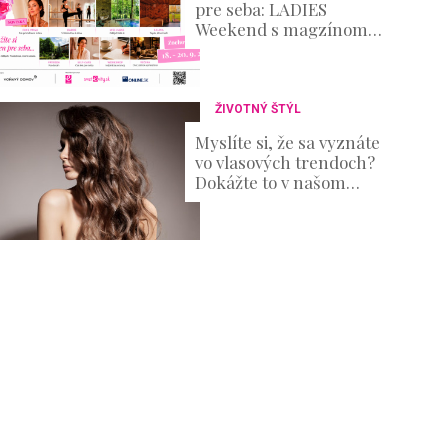
pre seba: LADIES
Weekend s magzínom
Evita prinesie oddych aj
množstvo inšpirácie
ŽIVOTNÝ ŠTÝL
Myslíte si, že sa vyznáte
vo vlasových trendoch?
Dokážte to v našom
KVÍZE!