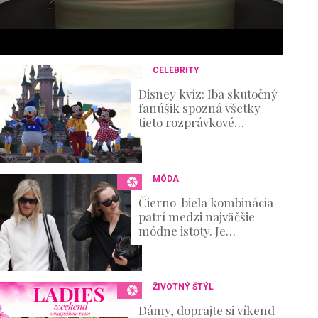
6
s
e
c
o
n
CELEBRITY
d
s
Disney kvíz: Iba skutočný
V
fanúšik spozná všetky
o
tieto rozprávkové
u
postavičky!
m
e
0
%
MÓDA
Čierno-biela kombinácia
patrí medzi najväčšie
módne istoty. Je
elegantná, nadčasová a
zároveň ponúka
nekonečné možnosti
ŽIVOTNÝ ŠTÝL
Dámy, doprajte si víkend