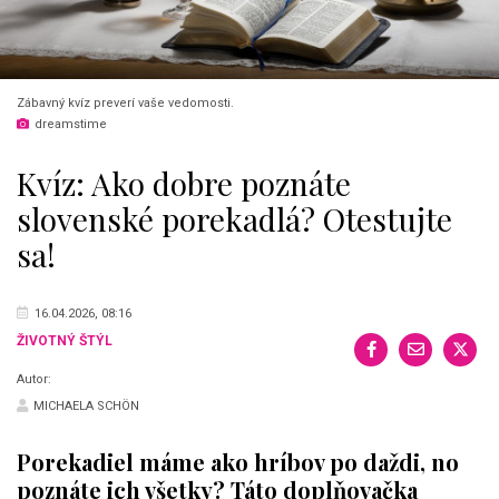
Zábavný kvíz preverí vaše vedomosti.
dreamstime
Kvíz: Ako dobre poznáte
slovenské porekadlá? Otestujte
sa!
16.04.2026, 08:16
ŽIVOTNÝ ŠTÝL
Autor:
MICHAELA SCHÖN
Porekadiel máme ako hríbov po daždi, no
poznáte ich všetky? Táto doplňovačka