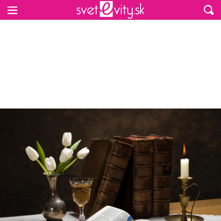
Preskočiť na hlavný obsah