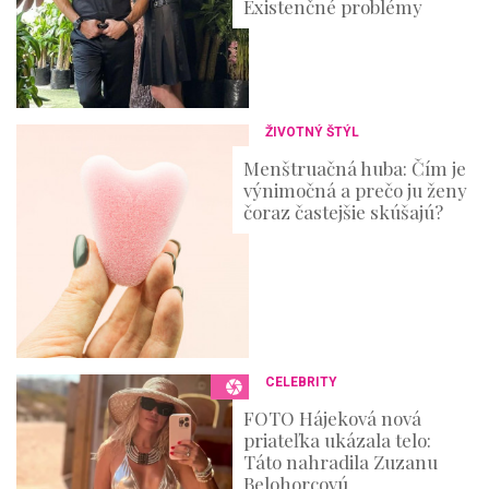
Existenčné problémy
ŽIVOTNÝ ŠTÝL
Menštruačná huba: Čím je
výnimočná a prečo ju ženy
čoraz častejšie skúšajú?
CELEBRITY
FOTO Hájeková nová
priateľka ukázala telo:
Táto nahradila Zuzanu
Belohorcovú