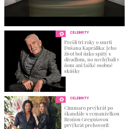
3
6
s
e
c
o
n
CELEBRITY
d
s
Prešli tri roky o smrti
Dušana Kaprálika: Jeho
život bol úzko spätý s
divadlom, no nechýbali v
ňom ani ťažké osobné
skúšky
CELEBRITY
Cimmaro prvýkrát po
škandále s ecmanželkou
Broňou Gregušovou
prvýkrát prehovoril: