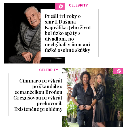
CELEBRITY
Prešli tri roky o
smrti Dušana
Kaprálika: Jeho život
bol úzko spätý s
divadlom, no
nechýbali v ňom ani
ťažké osobné skúšky
CELEBRITY
Cimmaro prvýkrát
po škandále s
ecmanželkou Broňou
Gregušovou prvýkrát
prehovoril:
Existenčné problémy