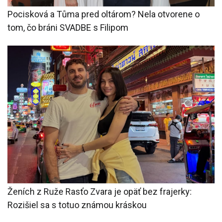
Pocisková a Tůma pred oltárom? Nela otvorene o
tom, čo bráni SVADBE s Filipom
Ženích z Ruže Rasťo Zvara je opäť bez frajerky:
Rozišiel sa s totuo známou kráskou