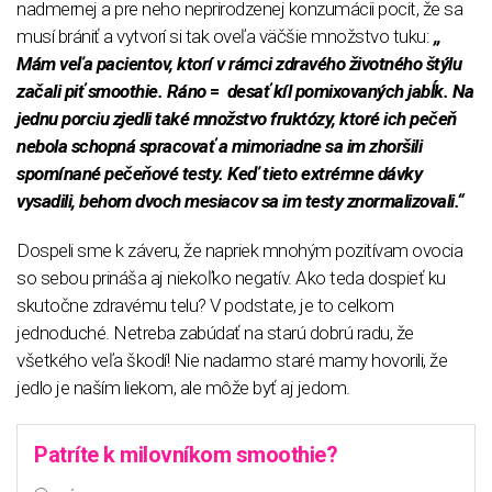
nadmernej a pre neho neprirodzenej konzumácii pocit, že sa
musí brániť a vytvorí si tak oveľa väčšie množstvo tuku:
,,
Mám veľa pacientov, ktorí v rámci zdravého životného štýlu
začali piť smoothie. Ráno
=
desať kíl pomixovaných jabĺk. Na
jednu porciu zjedli také množstvo fruktózy, ktoré ich pečeň
nebola schopná spracovať a mimoriadne sa im zhoršili
spomínané pečeňové testy. Keď tieto extrémne dávky
vysadili, behom dvoch mesiacov sa im testy znormalizovali.“
Dospeli sme k záveru, že napriek mnohým pozitívam ovocia
so sebou prináša aj niekoľko negatív. Ako teda dospieť ku
skutočne zdravému telu? V podstate, je to celkom
jednoduché. Netreba zabúdať na starú dobrú radu, že
všetkého veľa škodí! Nie nadarmo staré mamy hovorili, že
jedlo je naším liekom, ale môže byť aj jedom.
Patríte k milovníkom smoothie?