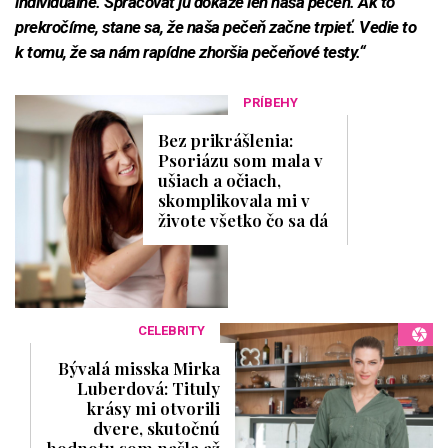
individuálne. Spracovať ju dokáže len naša pečeň. Ak to
prekročíme, stane sa, že naša pečeň začne trpieť. Vedie to
k tomu, že sa nám rapídne zhoršia pečeňové testy.“
PRÍBEHY
Bez prikrášlenia:
Psoriázu som mala v
ušiach a očiach,
skomplikovala mi v
živote všetko čo sa dá
CELEBRITY
Bývalá misska Mirka
Luberdová: Tituly
krásy mi otvorili
dvere, skutočnú
hodnotu som našla až