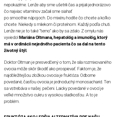
nepokazíme. Lenže aby sme ušetrili čas a prijali jednorázovo
čo najviac vitamínov začali sme siahať
po smoothie nápojoch. Do mixéru hodíte čo chcete a koľko
chcete. Niekedy s mliekom či proteínom. Každý podľa chuti.
Lenže nie je to také "terno" ako by sa zdalo. Z omylu nás
vyviedol
Mariána Oltmana, hepatológ a imunológ, ktorý
má v ordinácii nejedného pacienta čo sa dal na tento
životný štýl.
Doktor Oltman je presvedčený o tom, že sila rozmixovaného
ovocia môže skôr škodiť ako prospievať. Faktom je, že
najdôležitejšou zložkou ovocia je fruktóza. Odborne
povedané, časťou ovocia je jednoduchý monosacharid. Ten
sa vstrebáva v našej pečeni. Laicky povedané v ovocí je
veľké množstvo cukru s vysokou sladkosťou. A to je
problém.
FRUKTÓZA AKO LEPŠIA ALTERNATÍVA PRE NAŠU