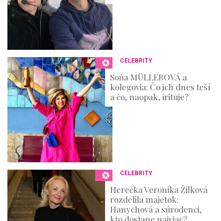
CELEBRITY
Soňa MÜLLEROVÁ a
kolegovia: Čo ich dnes teší
a čo, naopak, irituje?
CELEBRITY
Herečka Veronika Žilková
rozdelila majetok:
Hanychová a súrodenci,
kto dostane najviac?