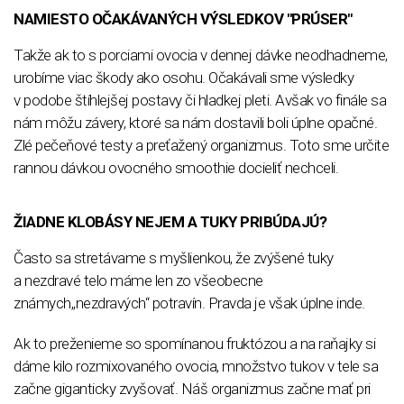
NAMIESTO OČAKÁVANÝCH VÝSLEDKOV "PRÚSER"
Takže ak to s porciami ovocia v dennej dávke neodhadneme,
urobíme viac škody ako osohu. Očakávali sme výsledky
v podobe štíhlejšej postavy či hladkej pleti. Avšak vo finále sa
nám môžu závery, ktoré sa nám dostavili boli úplne opačné.
Zlé pečeňové testy a preťažený organizmus. Toto sme určite
rannou dávkou ovocného smoothie docieliť nechceli.
ŽIADNE KLOBÁSY NEJEM A TUKY PRIBÚDAJÚ?
Často sa stretávame s myšlienkou, že zvýšené tuky
a nezdravé telo máme len zo všeobecne
známych,,nezdravých“ potravín. Pravda je však úplne inde.
Ak to preženieme so spomínanou fruktózou a na raňajky si
dáme kilo rozmixovaného ovocia, množstvo tukov v tele sa
začne giganticky zvyšovať. Náš organizmus začne mať pri