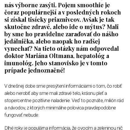
nás výborne zasýti. Pojem smoothie je
čoraz populárnejší a v posledných rokoch
si získal tisícky priaznivcov. Avšak je tak
skutočne zdravé, alebo ide o mýtus? Mali
by sme ho pravidelne zaraďovať do nášho
jedálnička, alebo naopak ho radšej
vynechať? Na tieto otázky nám odpovedal
doktor Mariána Oltmana, hepatológ a
imunológ​. Jeho stanovisko je v tomto
prípade jednoznačné!
V dnešnej dobe sme presýtení informáciami o tom, čo robiť
alebo nerobiť aby sme mali zdravé telo, krásnu pleť a
stopercentne pozitívne naladenie. Veď to poznáte, milión rád
a návodov, z ktorých minimálne polovica pravdepodobne
fungovať nebude.
Dlhé roky je populárna informácia, že ovocím a zeleninou nič