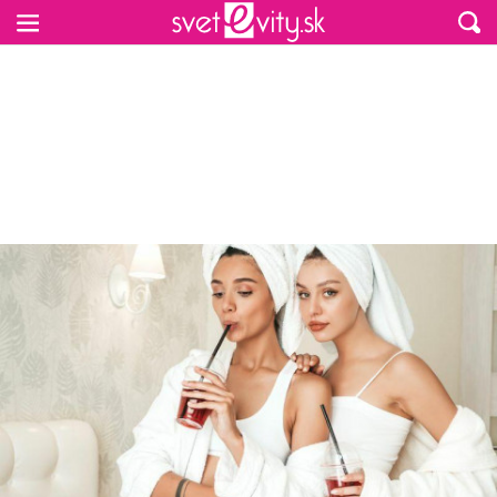
Preskočiť na hlavný obsah