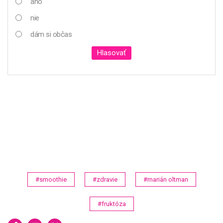
áno
nie
dám si občas
Hlasovať
#smoothie
#zdravie
#marián oltman
#fruktóza