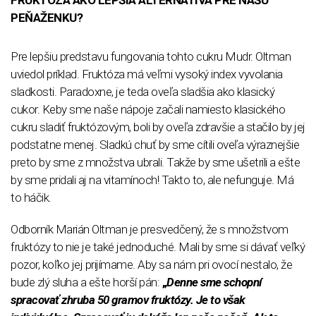
PEŇAŽENKU?
Pre lepšiu predstavu fungovania tohto cukru Mudr. Oltman
uviedol príklad. Fruktóza má veľmi vysoký index vyvolania
sladkosti. Paradoxne, je teda oveľa sladšia ako klasický
cukor. Keby sme naše nápoje začali namiesto klasického
cukru sladiť fruktózovým, boli by oveľa zdravšie a stačilo by jej
podstatne menej. Sladkú chuť by sme cítili oveľa výraznejšie
preto by sme z množstva ubrali. Takže by sme ušetrili a ešte
by sme pridali aj na vitamínoch! Takto to, ale nefunguje. Má
to háčik.
Odborník Marián Oltman je presvedčený, že s množstvom
fruktózy to nie je také jednoduché. Mali by sme si dávať veľký
pozor, koľko jej prijímame. Aby sa nám pri ovocí nestalo, že
bude zlý sluha a ešte horší pán:
„
Denne sme schopní
spracovať zhruba 50 gramov fruktózy. Je to však