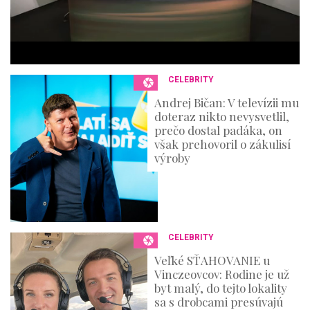
3
6
s
e
c
o
n
CELEBRITY
d
s
Andrej Bičan: V televízii mu
doteraz nikto nevysvetlil,
prečo dostal padáka, on
však prehovoril o zákulisí
výroby
CELEBRITY
Veľké SŤAHOVANIE u
Vinczeovcov: Rodine je už
byt malý, do tejto lokality
sa s drobcami presúvajú