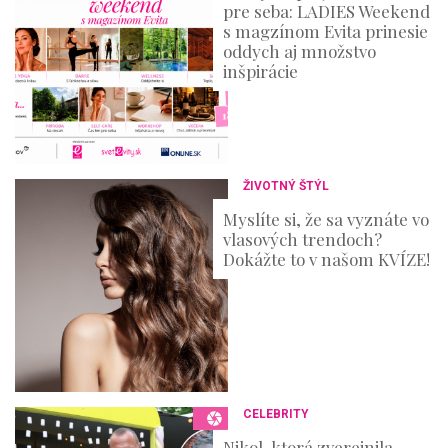
pre seba: LADIES Weekend
s magzínom Evita prinesie
oddych aj množstvo
inšpirácie
ŽIVOTNÝ ŠTÝL
Myslíte si, že sa vyznáte vo
vlasových trendoch?
Dokážte to v našom KVÍZE!
CELEBRITY
Nikol, ktorá zverejnila