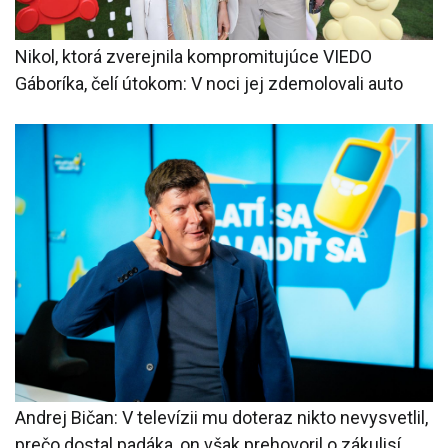
Nikol, ktorá zverejnila kompromitujúce VIEDO
Gáboríka, čelí útokom: V noci jej zdemolovali auto
Andrej Bičan: V televízii mu doteraz nikto nevysvetlil,
prečo dostal padáka, on však prehovoril o zákulisí