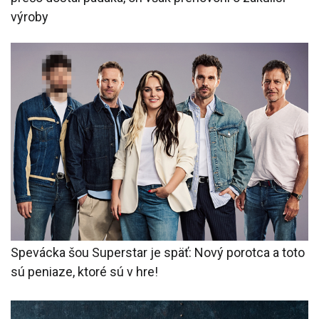
výroby
Spevácka šou Superstar je späť: Nový porotca a toto
sú peniaze, ktoré sú v hre!