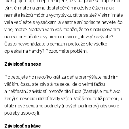
Nakupujete aj čo nepotrebujete, už v auguste sa trápite nad
tým, či máte na zimu dostatočné množstvo čižiem a ak
nemáte každú módnu vychytávku, cítite sa zle? V skrini máte
veľa vecí ešte s vysačkami a vlastne ani poriadne neviete, čo
v nej máte? Nadáva vám váš manžel, že to s nakupovaním
naozaj preháňate a vy pred ním svoje „úlovky“ skrývate?
Často nevychádzate s peniazmi preto, že ste všetko
oplieskali na handry? Pozor, máte problém.
Závislosť na sexe
Potrebujete ho niekoľko krát za deň a premýšľate nad ním
väčšinu času, ste závislá na sexe. Ide o veľmi ťažkú
a nešťastnú závislosť, pretože títo ľudia (častejšie muži ako
ženy) si nevedia udržať trvalý vzťah. Väčšinou totiž potrebujú
stále nové sexuálne podnety (nových partnerov), aby svoje
potreby uspokojili.
Závislosť na káve