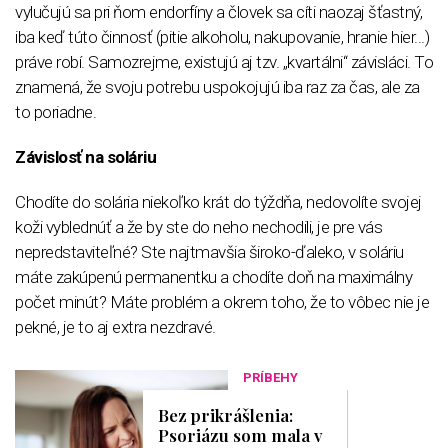
vylučujú sa pri ňom endorfíny a človek sa cíti naozaj šťastný,
iba keď túto činnosť (pitie alkoholu, nakupovanie, hranie hier...)
práve robí. Samozrejme, existujú aj tzv. „kvartálni“ závisláci. To
znamená, že svoju potrebu uspokojujú iba raz za čas, ale za
to poriadne.
Závislosť na soláriu
Chodíte do solária niekoľko krát do týždňa, nedovolíte svojej
koži vyblednúť a že by ste do neho nechodili, je pre vás
nepredstaviteľné? Ste najtmavšia široko-ďaleko, v soláriu
máte zakúpenú permanentku a chodíte doň na maximálny
počet minút? Máte problém a okrem toho, že to vôbec nie je
pekné, je to aj extra nezdravé.
PRÍBEHY
Bez prikrášlenia:
Psoriázu som mala v