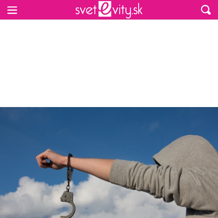
Preskočiť na hlavný obsah