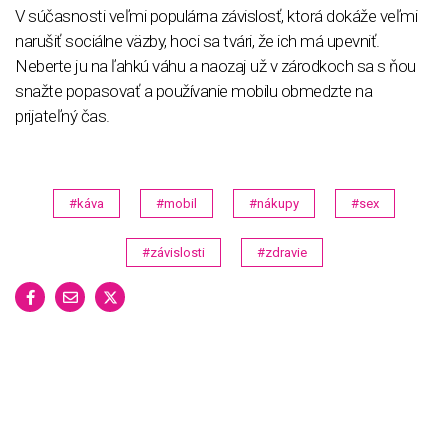
V súčasnosti veľmi populárna závislosť, ktorá dokáže veľmi
narušiť sociálne väzby, hoci sa tvári, že ich má upevniť.
Neberte ju na ľahkú váhu a naozaj už v zárodkoch sa s ňou
snažte popasovať a používanie mobilu obmedzte na
prijateľný čas.
#káva
#mobil
#nákupy
#sex
#závislosti
#zdravie