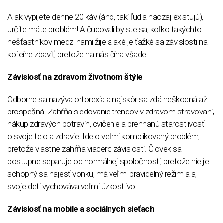
A ak vypijete denne 20 káv (áno, takí ľudia naozaj existujú),
určite máte problém! A čudovali by ste sa, koľko takýchto
nešťastníkov medzi nami žije a aké je ťažké sa závislosti na
kofeíne zbaviť, pretože na nás číha všade.
Závislosť na zdravom životnom štýle
Odborne sa nazýva ortorexia a najskôr sa zdá neškodná až
prospešná. Zahŕňa sledovanie trendov v zdravom stravovaní,
nákup zdravých potravín, cvičenie a prehnanú starostlivosť
o svoje telo a zdravie. Ide o veľmi komplikovaný problém,
pretože vlastne zahŕňa viacero závislostí. Človek sa
postupne separuje od normálnej spoločnosti, pretože nie je
schopný sa najesť vonku, má veľmi pravidelný režim a aj
svoje deti vychováva veľmi úzkostlivo.
Závislosť na mobile a sociálnych sieťach