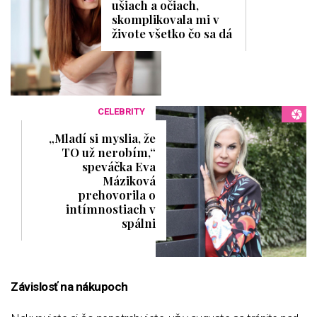
ušiach a očiach,
skomplikovala mi v
živote všetko čo sa dá
CELEBRITY
„Mladí si myslia, že
TO už nerobím,“
speváčka Eva
Máziková
prehovorila o
intímnostiach v
spálni
Závislosť na nákupoch