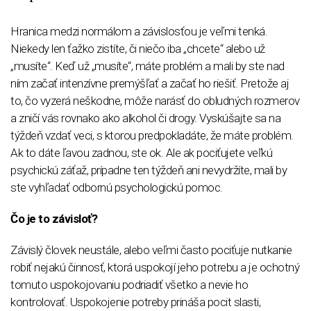
Hranica medzi normálom a závislosťou je veľmi tenká.
Niekedy len ťažko zistíte, či niečo iba „chcete“ alebo už
„musíte“. Keď už „musíte“, máte problém a mali by ste nad
ním začať intenzívne premýšľať a začať ho riešiť. Pretože aj
to, čo vyzerá neškodne, môže narásť do obludných rozmerov
a zničí vás rovnako ako alkohol či drogy. Vyskúšajte sa na
týždeň vzdať veci, s ktorou predpokladáte, že máte problém.
Ak to dáte ľavou zadnou, ste ok. Ale ak pociťujete veľkú
psychickú záťaž, prípadne ten týždeň ani nevydržíte, mali by
ste vyhľadať odbornú psychologickú pomoc.
Čo je to závisloť?
Závislý človek neustále, alebo veľmi často pociťuje nutkanie
robiť nejakú činnosť, ktorá uspokojí jeho potrebu a je ochotný
tomuto uspokojovaniu podriadiť všetko a nevie ho
kontrolovať. Uspokojenie potreby prináša pocit slasti,