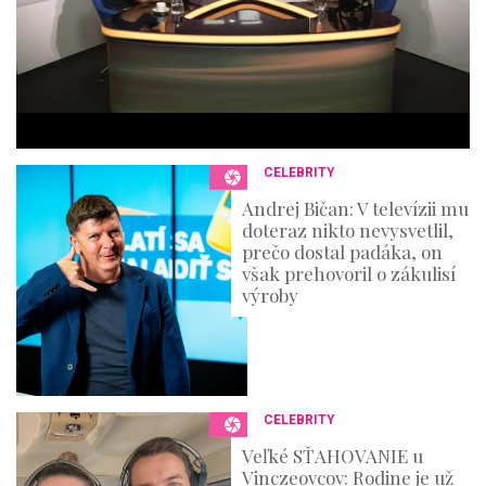
e
s
,
3
6
s
e
c
o
n
CELEBRITY
d
s
Andrej Bičan: V televízii mu
doteraz nikto nevysvetlil,
prečo dostal padáka, on
však prehovoril o zákulisí
výroby
CELEBRITY
Veľké SŤAHOVANIE u
Vinczeovcov: Rodine je už