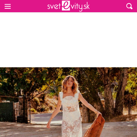
Preskočiť na hlavný obsah