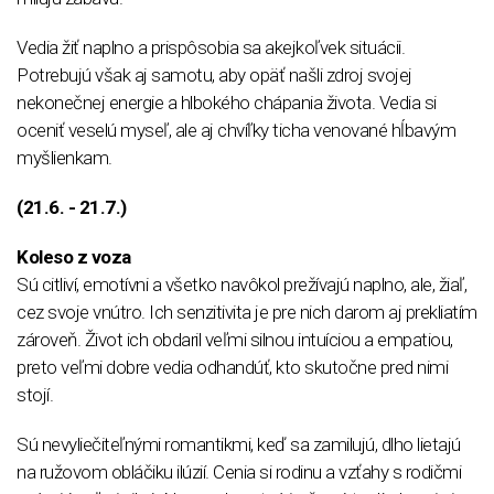
Vedia žiť naplno a prispôsobia sa akejkoľvek situácii.
Potrebujú však aj samotu, aby opäť našli zdroj svojej
nekonečnej energie a hlbokého chápania života. Vedia si
oceniť veselú myseľ, ale aj chvíľky ticha venované hĺbavým
myšlienkam.
(21.6. - 21.7.)
Koleso z voza
Sú citliví, emotívni a všetko navôkol prežívajú naplno, ale, žiaľ,
cez svoje vnútro. Ich senzitivita je pre nich darom aj prekliatím
zároveň. Život ich obdaril veľmi silnou intuíciou a empatiou,
preto veľmi dobre vedia odhandúť, kto skutočne pred nimi
stojí.
Sú nevyliečiteľnými romantikmi, keď sa zamilujú, dlho lietajú
na ružovom obláčiku ilúzií. Cenia si rodinu a vzťahy s rodičmi