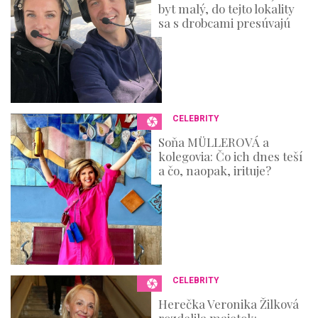
byt malý, do tejto lokality
sa s drobcami presúvajú
CELEBRITY
Soňa MÜLLEROVÁ a
kolegovia: Čo ich dnes teší
a čo, naopak, irituje?
CELEBRITY
Herečka Veronika Žilková