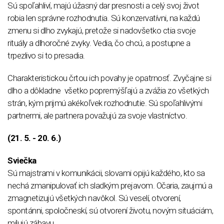
Sú spoľahliví, majú úžasný dar presnosti a celý svoj život
robia len správne rozhodnutia. Sú konzervatívni, na každú
zmenu si dlho zvykajú, pretože si nadovšetko ctia svoje
rituály a dlhoročné zvyky. Vedia, čo chcú, a postupne a
trpezlivo si to presadia.
Charakteristickou črtou ich povahy je opatrnosť. Zvyčajne si
dlho a dôkladne všetko popremýšľajú a zvážia zo všetkých
strán, kým prijmú akékoľvek rozhodnutie. Sú spoľahlivými
partnermi, ale partnera považujú za svoje vlastníctvo.
(21. 5. - 20. 6.)
Sviečka
Sú majstrami v komunikácii, slovami opijú každého, kto sa
nechá zmanipulovať ich sladkým prejavom. Očaria, zaujmú a
zmagnetizujú všetkých navôkol. Sú veselí, otvorení,
spontánni, spoločneskí, sú otvorení životu, novým situáciám,
milujú zábavu.