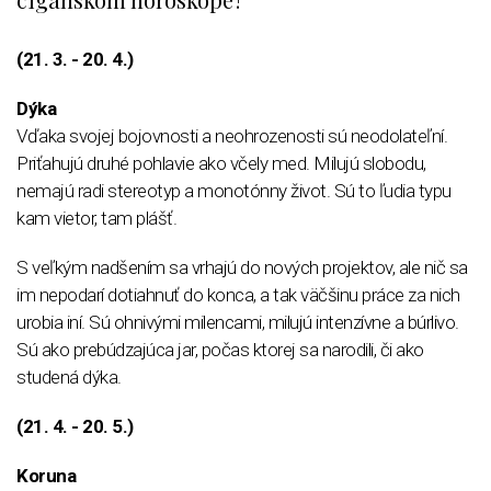
(21. 3. - 20. 4.)
Dýka
Vďaka svojej bojovnosti a neohrozenosti sú neodolateľní.
Priťahujú druhé pohlavie ako včely med. Milujú slobodu,
nemajú radi stereotyp a monotónny život. Sú to ľudia typu
kam vietor, tam plášť.
S veľkým nadšením sa vrhajú do nových projektov, ale nič sa
im nepodarí dotiahnuť do konca, a tak väčšinu práce za nich
urobia iní. Sú ohnivými milencami, milujú intenzívne a búrlivo.
Sú ako prebúdzajúca jar, počas ktorej sa narodili, či ako
studená dýka.
(21. 4. - 20. 5.)
Koruna