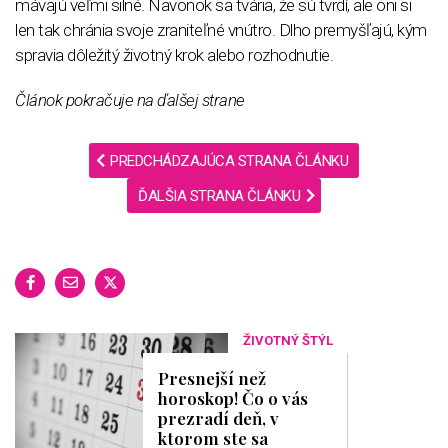
mávajú veľmi silné. Navonok sa tvária, že sú tvrdí, ale oni si
len tak chránia svoje zraniteľné vnútro. Dlho premyšľajú, kým
spravia dôležitý životný krok alebo rozhodnutie.
Článok pokračuje na ďalšej strane
PREDCHÁDZAJÚCA STRANA ČLÁNKU
ĎALŠIA STRANA ČLÁNKU
ŽIVOTNÝ ŠTÝL
Presnejší než
horoskop! Čo o vás
prezradí deň, v
ktorom ste sa