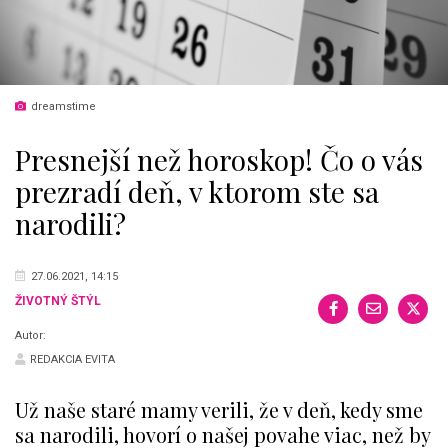
dreamstime
Presnejší než horoskop! Čo o vás
prezradí deň, v ktorom ste sa
narodili?
27.06.2021, 14:15
ŽIVOTNÝ ŠTÝL
Autor:
REDAKCIA EVITA
Už naše staré mamy verili, že v deň, kedy sme
sa narodili, hovorí o našej povahe viac, než by