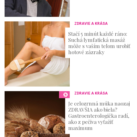
ZDRAVIE A KRÁSA
Stačí 5 minút každé ráno:
Suchá lymfatická masáž
môže s vaším telom urobiť
hotové zázraky
ZDRAVIE A KRÁSA
Je celozrnná múka naozaj
ZDRAVŠIA ako biela?
Gastroenterologička radí,
ako z pečiva vyťažiť
maximum