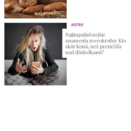
ASTRO
Najimpulzívnejšie
znamenia zverokruhu: Kto
skôr koná, než premýšľa
nad dôsledkami?