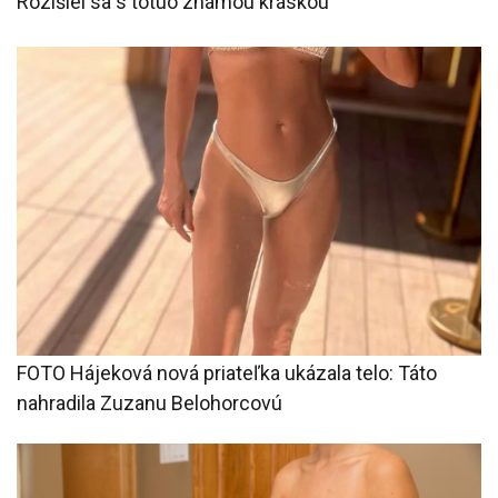
Rozišiel sa s totuo známou kráskou
FOTO Hájeková nová priateľka ukázala telo: Táto
nahradila Zuzanu Belohorcovú