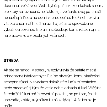
dosiahnuť veľké veci. Vedia byť úspešní v akomkoľvek smere,
pre ktorý sa rozhodnú, no faktom je, že často svoj potenciál
nenapĺňajú. Ľudia narodení v tento deň sú totiž netrpezliví a
všetko chcú mať hneď naraz. To je často sprevádzané
výbušnou povahou, ktorá im spôsobuje komplikácie najmä
na pracovisku a v osobných vzťahoch.
STREDA
Ak ste sa narodili v stredu, hviezdy vravia, že patríte medzi
mimoriadne inteligentných ľudí so skvelými komunikačnými
schopnosťami. Na veciach dokážu títo ľudia mimoriadne
tvrdo pracovať aj tým, že vedia dobre odhadnúť ľudí. Väčšina
''stredajších'' ľudí má introvertnú povahu, no po tom, čo ich
spoznáte, zistíte, akými kvalitami ovplývajú. A že ich nie je
málo.