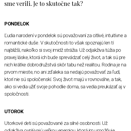
sme verili. Je to skutočne tak?
PONDELOK
Ľudia narodení v pondelok sú považovaní za citlivé, intuitívne a
romantické duše. V skutočnosti to však spoznajú len tí
najbližší, nakoľko si svoj imidž strážia. Už odjakživa túžia po
pravej láske, ktorá ich bude sprevádzať celý život, a tak sú pre
nich krátke dobrodružstvá skôr tabu než realitou. Rodina je na
prvom mieste, no ani zďaleka sa nedajú považovať za ľudí,
ktorí nie sú spoločenskí. Svoj život majú v rovnováhe, a tak,
ako si vedia užiť svoje pohodlie doma, sa vedia preukázať aj v
spoločnosti.
UTOROK
Utorkové deti sú považované za silné osobnosti. Už
odjakživa ovplývajú veľkou energiou, ktorá im umožňuje