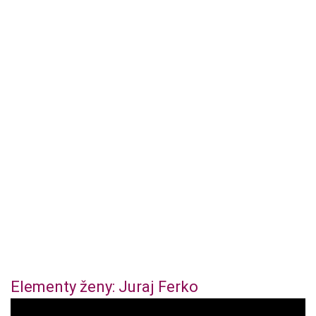
Elementy ženy: Juraj Ferko
1
s