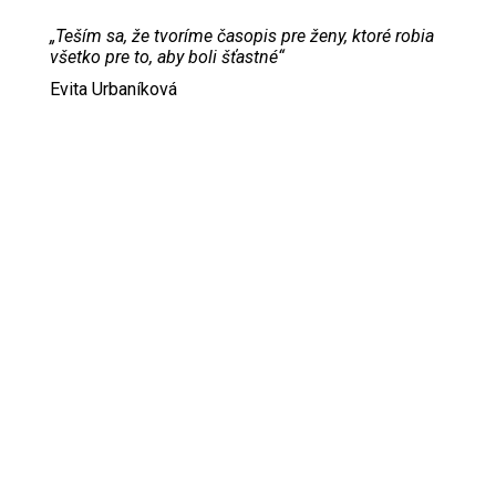
„Teším sa, že tvoríme časopis pre ženy, ktoré robia
všetko pre to, aby boli šťastné“
Evita Urbaníková
ODKAZY
Inzercia
Online inzercia
Kontakt
GDPR