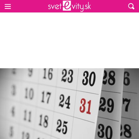
Preskočiť na hlavný obsah