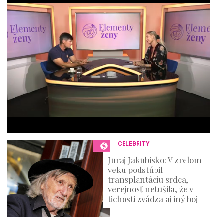
e
c
o
n
d
o
f
4
4
m
i
n
u
t
e
s
,
3
CELEBRITY
6
s
Juraj Jakubisko: V zrelom
e
veku podstúpil
c
o
transplantáciu srdca,
n
verejnosť netušila, že v
d
tichosti zvádza aj iný boj
s