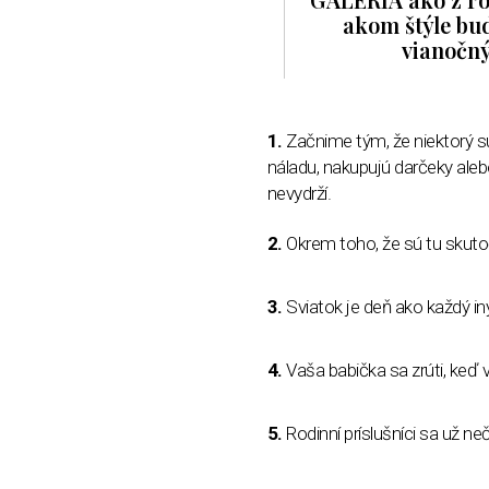
akom štýle bu
vianočný 
1.
Začnime tým, že niektorý sú
náladu, nakupujú darčeky ale
nevydrží.
2.
Okrem toho, že sú tu skut
3.
Sviatok je deň ako každý in
4.
Vaša babička sa zrúti, keď v
5.
Rodinní príslušníci sa už ne