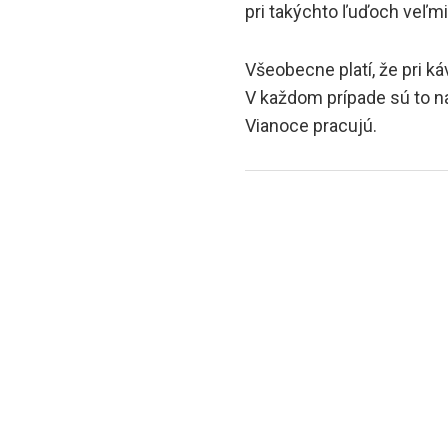
pri takýchto ľuďoch veľmi
Všeobecne platí, že pri k
V každom prípade sú to naj
Vianoce pracujú.