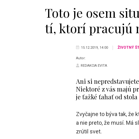
Toto je osem situ
tí, ktorí pracujú
ŽIVOTNÝ Š
15.12.2019, 14:00
Autor:
REDAKCIA EVITA
Ani si nepredstavujete
Niektoré z vás majú pr
je ťažké ťahať od stola
Zvyčajne to býva tak, že k
a nie preto, že musí. Má s
zrútil svet.