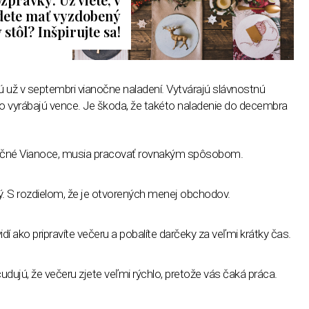
dete mať vyzdobený
stôl? Inšpirujte sa!
 už v septembri vianočne naladení. Vytvárajú slávnostnú
bo vyrábajú vence. Je škoda, že takéto naladenie do decembra
očné Vianoce, musia pracovať rovnakým spôsobom.
ý. S rozdielom, že je otvorených menej obchodov.
idí ako pripravíte večeru a pobalíte darčeky za veľmi krátky čas.
čudujú, že večeru zjete veľmi rýchlo, pretože vás čaká práca.