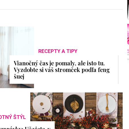
RECEPTY A TIPY
Vianočný čas je pomaly, ale isto tu.
Vyzdobte si váš stromček podľa feng
šuej
OTNÝ ŠTÝL
právky: Už viete, v