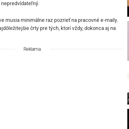
 nepredvídateľný.
áve musia minimálne raz pozrieť na pracovné e-maily.
dôležitejšie črty pre tých, ktorí vždy, dokonca aj na
l
Reklama