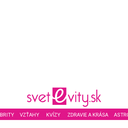
BRITY
VZŤAHY
KVÍZY
ZDRAVIE A KRÁSA
ASTR