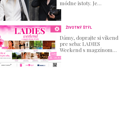
módne istoty. Je
elegantná, nadčasová a
zároveň ponúka
nekonečné možnosti
ŽIVOTNÝ ŠTÝL
Dámy, doprajte si víkend
pre seba: LADIES
Weekend s magzínom
Evita prinesie oddych aj
množstvo inšpirácie