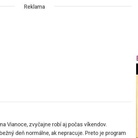
Reklama
f
i
t
a Vianoce, zvyčajne robí aj počas víkendov.
,
ežný deň normálne, ak nepracuje. Preto je program