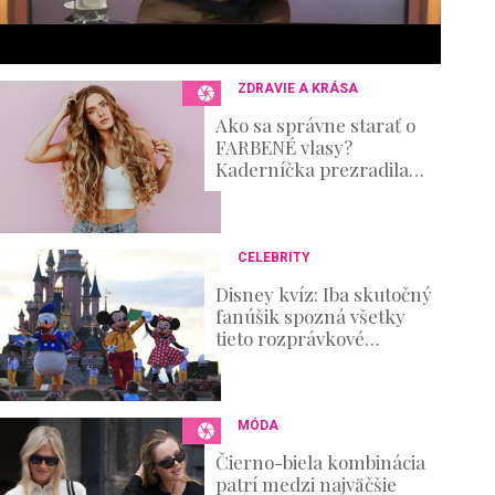
s
e
c
o
n
ZDRAVIE A KRÁSA
d
s
Ako sa správne starať o
V
FARBENÉ vlasy?
o
Kaderníčka prezradila
u
postup, ktorý zvládnete aj
m
doma
e
0
%
CELEBRITY
Disney kvíz: Iba skutočný
fanúšik spozná všetky
tieto rozprávkové
postavičky!
MÓDA
Čierno-biela kombinácia
patrí medzi najväčšie