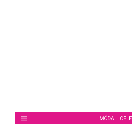
Preskočiť na hlavný obsah
MÓDA
CELE