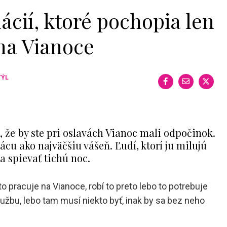
ácií, ktoré pochopia len
 na Vianoce
TÝL
, že by ste pri oslavách Vianoc mali odpočinok.
ácu ako najväčšiu vášeň. Ľudí, ktorí ju milujú
 a spievať tichú noc.
to pracuje na Vianoce, robí to preto lebo to potrebuje
lužbu, lebo tam musí niekto byť, inak by sa bez neho