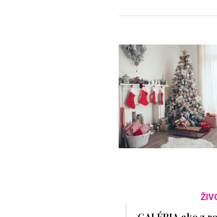
ŽIV
GALÉRIA ako z roz