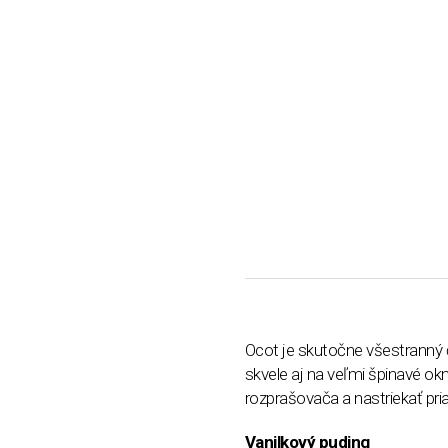
Ocot je skutočne všestranný č
skvele aj na veľmi špinavé o
rozprašovača a nastriekať pri
Vanilkový puding