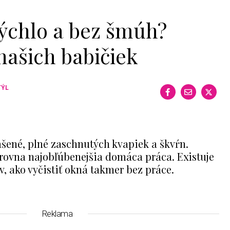
ýchlo a bez šmúh?
našich babičiek
TÝL
šené, plné zaschnutých kvapiek a škvŕn.
 zrovna najobľúbenejšia domáca práca. Existuje
ov, ako vyčistiť okná takmer bez práce.
Reklama