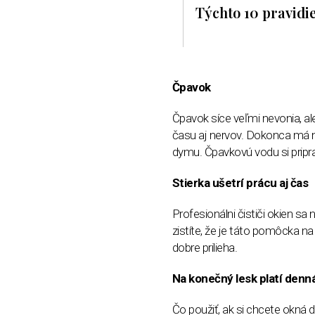
Týchto 10 pravidie
Čpavok
Čpavok síce veľmi nevonia, a
času aj nervov. Dokonca má nie
dymu. Čpavkovú vodu si pripraví
Stierka ušetrí prácu aj čas
Profesionálni čističi okien sa
zistíte, že je táto pomôcka n
dobre prilieha.
Na konečný lesk platí denná
Čo použiť, ak si chcete okná d