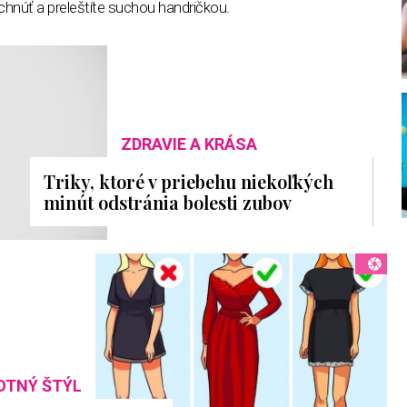
chnúť a preleštíte suchou handričkou.
ZDRAVIE A KRÁSA
Triky, ktoré v priebehu niekoľkých
minút odstránia bolesti zubov
OTNÝ ŠTÝL