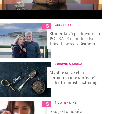
6
s
e
c
o
n
CELEBRITY
d
s
Studenková prehovorila o
V
POTRATE aj materstve:
o
Dôvod, prečo s Braňom
u
nemajú deti
m
e
0
%
ZDRAVIE A KRÁSA
Myslíte si, že chia
semienka jete správne?
Táto drobnosť rozhoduje
o tom, koľko živín vaše
telo skutočne využije
ŽIVOTNÝ ŠTÝL
Ako jesť sladké a