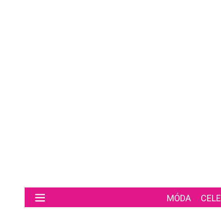
Preskočiť na hlavný obsah
MÓDA
CELE