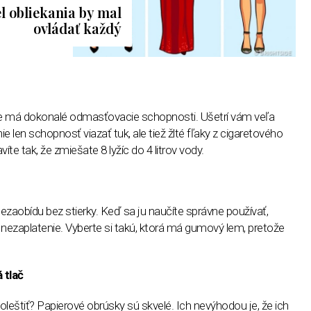
l obliekania by mal
ovládať každý
le má dokonalé odmasťovacie schopnosti. Ušetrí vám veľa
 len schopnosť viazať tuk, ale tiež žlté fľaky z cigaretového
te tak, že zmiešate 8 lyžíc do 4 litrov vody.
 nezaobídu bez stierky. Keď sa ju naučíte správne používať,
a nezaplatenie. Vyberte si takú, ktorá má gumový lem, pretože
 tlač
oleštiť? Papierové obrúsky sú skvelé. Ich nevýhodou je, že ich