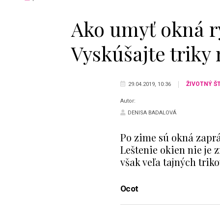
Ako umyť okná r
Vyskúšajte triky 
ŽIVOTNÝ Š
29.04.2019, 10:36
Autor:
DENISA BADALOVÁ
Po zime sú okná zaprá
Leštenie okien nie je
však veľa tajných trik
Ocot