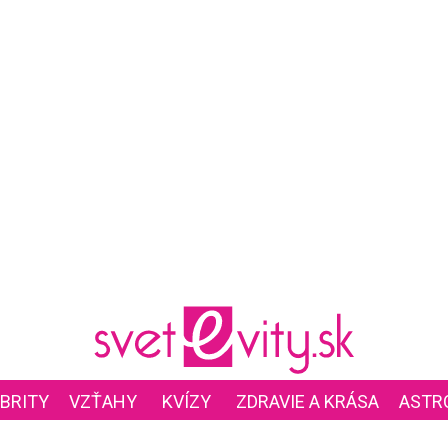
BRITY
VZŤAHY
KVÍZY
ZDRAVIE A KRÁSA
ASTR