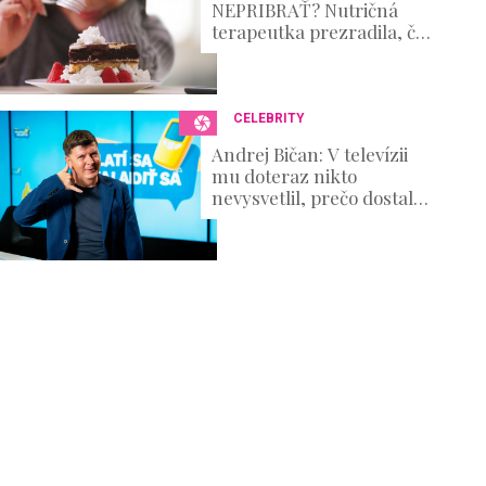
NEPRIBRAŤ? Nutričná
terapeutka prezradila, čo
naozaj funguje!
CELEBRITY
Andrej Bičan: V televízii
mu doteraz nikto
nevysvetlil, prečo dostal
padáka, on však
prehovoril o zákulisí
výroby