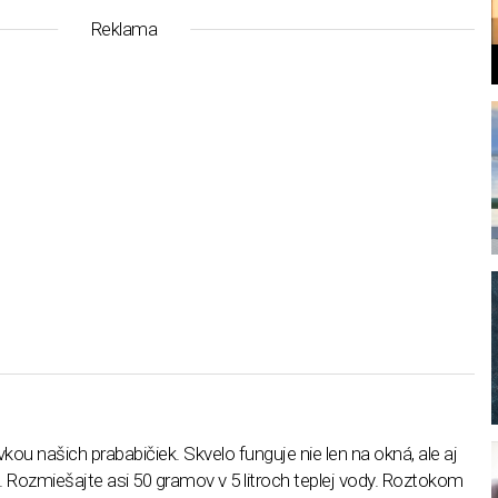
Reklama
l
vkou našich prababičiek. Skvelo funguje nie len na okná, ale aj
. Rozmiešajte asi 50 gramov v 5 litroch teplej vody. Roztokom