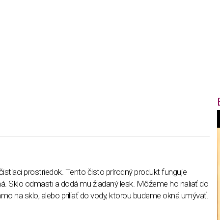
f
i
istiaci prostriedok. Tento čisto prírodný produkt funguje
kná. Sklo odmasti a dodá mu žiadaný lesk. Môžeme ho naliať do
t
amo na sklo, alebo priliať do vody, ktorou budeme okná umývať.
,