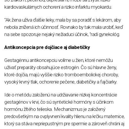
kardiovaskulárnych ochorení a riziko infarktu myokardu.
"Ak žena užíva ďalšie lieky, mala by sa poradiť s lekárom, aby
nebola znížená ich účinnosť. Rovnako by tak mala urobiť, keď
na sebe spozoruje nejaký nežiaduci účinok, "radí gynekológ.
Antikoncepcia pre dojčiace aj diabetičky
Gestagénnu antikoncepciu volíme u žien, ktoré nemôžu
užívať preparáty obsahujúce estrogén. Čo sú hlavne ženy,
ktoré dojčia, majú vyššie riziko tromboembolickej choroby,
vysoký krvný tlak, ochorenie pečene, diabetičky a fajčiarky.
Ide o metódu založenú na udržiavanie nízkej koncentrácie
gestagénov v krvi, čo sú syntetické hormóny s účinkom
hormónu žltého telieska. Mechanizmus je založený
predovšetkým na ovplyvnení kvality hlienu na krčku maternice,
ktorý sa stáva nepriepustným pre spermie a zároveň chráni aj