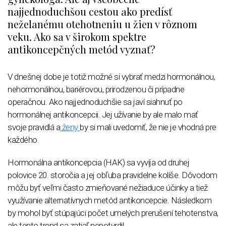
najjednoduchšou cestou ako predísť
neželanému otehotneniu u žien v rôznom
veku. Ako sa v širokom spektre
antikoncepčných metód vyznať?
V dnešnej dobe je totiž možné si vybrať medzi hormonálnou,
nehormonálnou, bariérovou, prirodzenou či prípadne
operačnou. Ako najjednoduchšie sa javí siahnuť po
hormonálnej antikoncepcii. Jej užívanie by ale malo mať
svoje pravidlá a
ženy
by si mali uvedomiť, že nie je vhodná pre
každého.
Hormonálna antikoncepcia (HAK) sa vyvíja od druhej
polovice 20. storočia a jej obľuba pravidelne kolíše. Dôvodom
môžu byť veľmi často zmieňované nežiaduce účinky a tiež
využívanie alternatívnych metód antikoncepcie. Následkom
by mohol byť stúpajúci počet umelých prerušení tehotenstva,
ale tento trend sa zatiaľ nepotvrdil.