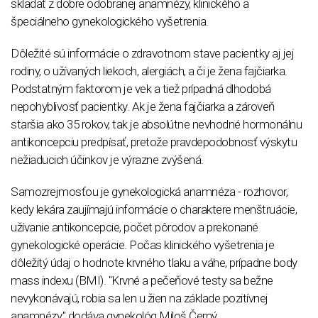
skladať z dobre odobranej anamnézy, klinického a
špeciálneho gynekologického vyšetrenia.
Dôležité sú informácie o zdravotnom stave pacientky aj jej
rodiny, o užívaných liekoch, alergiách, a či je žena fajčiarka.
Podstatným faktorom je vek a tiež prípadná dlhodobá
nepohyblivosť pacientky. Ak je žena fajčiarka a zároveň
staršia ako 35 rokov, tak je absolútne nevhodné hormonálnu
antikoncepciu predpísať, pretože pravdepodobnosť výskytu
nežiaducich účinkov je výrazne zvýšená.
Samozrejmosťou je gynekologická anamnéza - rozhovor,
kedy lekára zaujímajú informácie o charaktere menštruácie,
užívanie antikoncepcie, počet pôrodov a prekonané
gynekologické operácie. Počas klinického vyšetrenia je
dôležitý údaj o hodnote krvného tlaku a váhe, prípadne body
mass indexu (BMI). "Krvné a pečeňové testy sa bežne
nevykonávajú, robia sa len u žien na základe pozitívnej
anamnézy," dodáva gynekológ Miloš Černý.