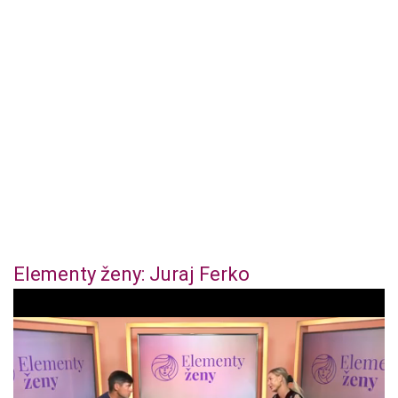
Elementy ženy: Juraj Ferko
1
s
e
c
o
n
d
o