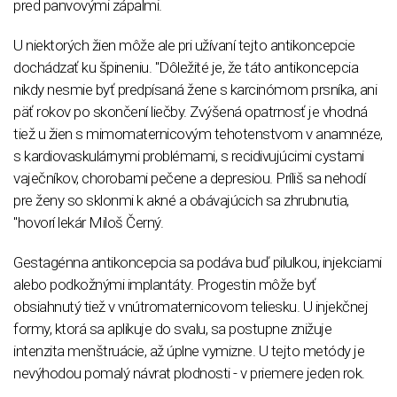
pred panvovými zápalmi.
U niektorých žien môže ale pri užívaní tejto antikoncepcie
dochádzať ku špineniu. "Dôležité je, že táto antikoncepcia
nikdy nesmie byť predpísaná žene s karcinómom prsníka, ani
päť rokov po skončení liečby. Zvýšená opatrnosť je vhodná
tiež u žien s mimomaternicovým tehotenstvom v anamnéze,
s kardiovaskulárnymi problémami, s recidivujúcimi cystami
vaječníkov, chorobami pečene a depresiou. Príliš sa nehodí
pre ženy so sklonmi k akné a obávajúcich sa zhrubnutia,
"hovorí lekár Miloš Černý.
Gestagénna antikoncepcia sa podáva buď pilulkou, injekciami
alebo podkožnými implantáty. Progestin môže byť
obsiahnutý tiež v vnútromaternicovom teliesku. U injekčnej
formy, ktorá sa aplikuje do svalu, sa postupne znižuje
intenzita menštruácie, až úplne vymizne. U tejto metódy je
nevýhodou pomalý návrat plodnosti - v priemere jeden rok.