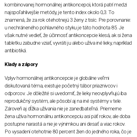
kombinovanej hormonálnej antikoncepcii, ktorá patrí medzi
najspoľahlivejšie metódy, je tento index okolo 0,3. To
znamená, že za rok otehotnejú 3 ženy z tisíc. Pre porovnanie:
u nechráneného pohlavného styku je táto hodnota 85. Je
však nutné vedieť, že účinnosť antikoncepcie klesá, ak si žena
tabletku zabudne vziať, vyvráti ju alebo užíva iné lieky, napríklad
antibiotiká.
Klady a zápory
Vplyv hormonálnej antikoncepcie je globálne veľmi
diskutovaná téma, existuje početný tábor priaznivcov i
odporcov. Je dôležité si uvedomiť, že lieky neovplyvňujú iba
reprodukčný systém, ale pôsobí aj na iné systémy v tele.
Zároveň aj dĺžka užívania nie je zanedbateľná. Priemerne
žena užíva hormonálnu antikoncepciu asi päť rokov, ale doba
postupne narastá a nie je výnimkou ani desať a viac rokov.
Po vysadení otehotnie 80 percent žien do jedného roka, čo je