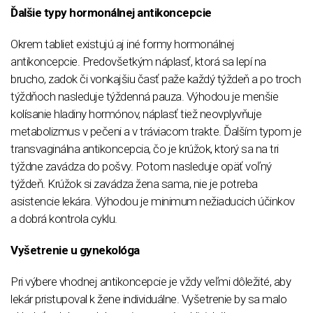
Ďalšie typy hormonálnej antikoncepcie
Okrem tabliet existujú aj iné formy hormonálnej
antikoncepcie. Predovšetkým náplasť, ktorá sa lepí na
brucho, zadok či vonkajšiu časť paže každý týždeň a po troch
týždňoch nasleduje týždenná pauza. Výhodou je menšie
kolísanie hladiny hormónov, náplasť tiež neovplyvňuje
metabolizmus v pečeni a v tráviacom trakte. Ďalším typom je
transvaginálna antikoncepcia, čo je krúžok, ktorý sa na tri
týždne zavádza do pošvy. Potom nasleduje opäť voľný
týždeň. Krúžok si zavádza žena sama, nie je potreba
asistencie lekára. Výhodou je minimum nežiaducich účinkov
a dobrá kontrola cyklu.
Vyšetrenie u gynekológa
Pri výbere vhodnej antikoncepcie je vždy veľmi dôležité, aby
lekár pristupoval k žene individuálne. Vyšetrenie by sa malo