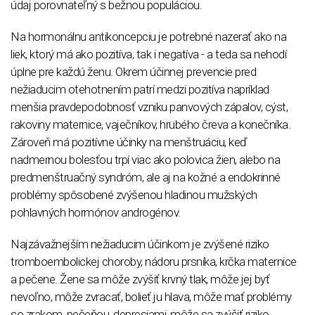
údaj porovnateľný s bežnou populáciou.
Na hormonálnu antikoncepciu je potrebné nazerať ako na
liek, ktorý má ako pozitíva, tak i negatíva - a teda sa nehodí
úplne pre každú ženu. Okrem účinnej prevencie pred
nežiaducim otehotnením patrí medzi pozitíva napríklad
menšia pravdepodobnosť vzniku panvových zápalov, cýst,
rakoviny maternice, vaječníkov, hrubého čreva a konečníka.
Zároveň má pozitívne účinky na menštruáciu, keď
nadmernou bolesťou trpí viac ako polovica žien, alebo na
predmenštruačný syndróm, ale aj na kožné a endokrinné
problémy spôsobené zvýšenou hladinou mužských
pohlavných hormónov androgénov.
Najzávažnejším nežiaducim účinkom je zvýšené riziko
tromboembolickej choroby, nádoru prsníka, krčka maternice
a pečene. Žene sa môže zvýšiť krvný tlak, môže jej byť
nevoľno, môže zvracať, bolieť ju hlava, môže mať problémy
so zrakom, pečeňou, depresiami, môže sa zvýšiť riziko