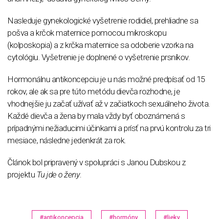
Nasleduje gynekologické vyšetrenie rodidiel, prehliadne sa
pošva a krčok maternice pomocou mikroskopu
(kolposkopia) a z krčka maternice sa odoberie vzorka na
cytológiu. Vyšetrenie je doplnené o vyšetrenie prsníkov.
Hormonálnu antikoncepciu je u nás možné predpísať od 15
rokov, ale ak sa pre túto metódu dievča rozhodne, je
vhodnejšie ju začať užívať až v začiatkoch sexuálneho života.
Každé dievča a žena by mala vždy byť oboznámená s
prípadnými nežiaducimi účinkami a prísť na prvú kontrolu za tri
mesiace, následne jedenkrát za rok.
Článok bol pripravený v spolupráci s Janou Dubskou z
projektu
Tu jde o ženy
.
#antikoncepcia
#hormóny
#lieky