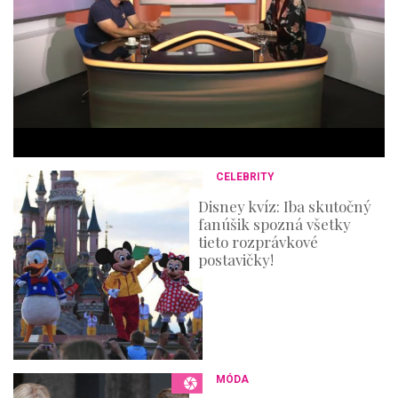
f
4
4
m
i
n
u
t
e
s
,
3
CELEBRITY
6
s
Disney kvíz: Iba skutočný
e
fanúšik spozná všetky
c
o
tieto rozprávkové
n
postavičky!
d
s
MÓDA