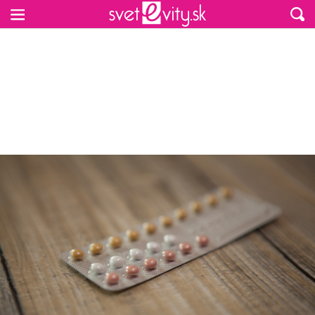
Preskočiť na hlavný obsah