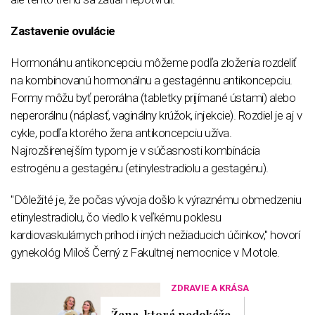
Zastavenie ovulácie
Hormonálnu antikoncepciu môžeme podľa zloženia rozdeliť
na kombinovanú hormonálnu a gestagénnu antikoncepciu.
Formy môžu byť perorálna (tabletky prijímané ústami) alebo
neperorálnu (náplasť, vaginálny krúžok, injekcie). Rozdiel je aj v
cykle, podľa ktorého žena antikoncepciu užíva.
Najrozšírenejším typom je v súčasnosti kombinácia
estrogénu a gestagénu (etinylestradiolu a gestagénu).
"Dôležité je, že počas vývoja došlo k výraznému obmedzeniu
etinylestradiolu, čo viedlo k veľkému poklesu
kardiovaskulárnych príhod i iných nežiaducich účinkov," hovorí
gynekológ Miloš Černý z Fakultnej nemocnice v Motole.
ZDRAVIE A KRÁSA
Žena, ktorá nedokáže