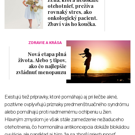
otehotnieť, prežíva
rovnaký stres, ako
onkologický pacient.
Zbaví vás ho koučka.
ZDRAVIE A KRÁSA
Nová etapa plná
života. Alebo 5 tipov,
ako čo najlepšie
zvládnuť menopauzu
Existujú tiež prípravky, ktoré pomáhajú aj pri liečbe akné,
pozitívne ovplyvňujú príznaky predmenštruačného syndrómu
alebo pomáhajú proti nadmernému ochlpeniu u žien.
Hlavným zmyslom je však stále zamedzenie nežiaduceho
otehotnenia, čo hormonálna antikoncepcia dokáže blokádou
ovulácie, ale napríklad aj tým, že sa zhorší priestupnosť