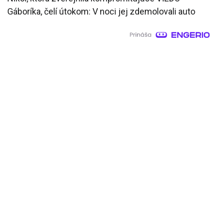
Gáboríka, čelí útokom: V noci jej zdemolovali auto