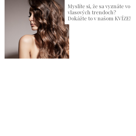
Myslíte si, že sa vyznáte vo
vlasových trendoch?
Dokážte to v našom KVÍZE!