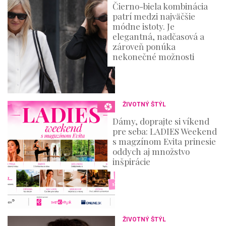
Čierno-biela kombinácia
patrí medzi najväčšie
módne istoty. Je
elegantná, nadčasová a
zároveň ponúka
nekonečné možnosti
ŽIVOTNÝ ŠTÝL
Dámy, doprajte si víkend
pre seba: LADIES Weekend
s magzínom Evita prinesie
oddych aj množstvo
inšpirácie
ŽIVOTNÝ ŠTÝL