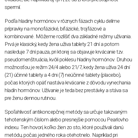
spermií.
Podľa hladiny hormónov v rôznych fázach cyklu delíme
prípravky na monofázické, bifázické, trojfázové a
kombinované. Môžeme rozlíšiť dva základné režimy užívania.
Prvá je klasický, kedy žena užíva tablety 21 dní a potom
nasleduje 7 dní pauza, pri ktorej sa objavuje krvácanie tzv.
pseudomenštruácia, kvôli poklesu hladiny hormónov. Druhou
možnosťou je režim 24/4 alebo 21/7, kedy žena užíva 24 dní
(21) účinné tablety a 4 dni (7) neúčinné tablety (placebo),
počas ktorých opäť nastáva krvácanie z dôvodu vynechania
hladín hormónov. Užívanie je teda bez prestávky a stáva sa
pre ženu dennou rutinou.
Spoľahlivosť antikoncepčnej metódy sa určuje takzvaným
tehotenským číslom alebo presnejšie pomocou Pearlovho
indexu. Ten hovorí, koľko žien zo sto, ktoré používali danú
metódu, počas jedného roka otehotnelo. Napríklad pri