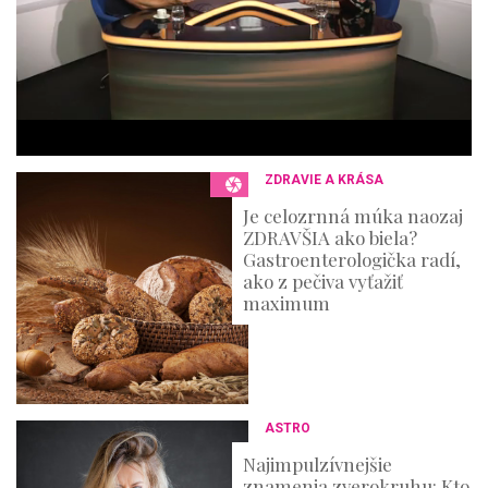
e
s
,
3
6
s
e
c
o
n
ZDRAVIE A KRÁSA
d
s
Je celozrnná múka naozaj
ZDRAVŠIA ako biela?
Gastroenterologička radí,
ako z pečiva vyťažiť
maximum
ASTRO
Najimpulzívnejšie
znamenia zverokruhu: Kto