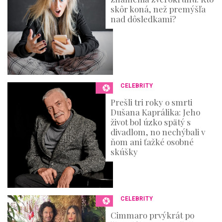
skôr koná, než premýšľa
nad dôsledkami?
CELEBRITY
Prešli tri roky o smrti
Dušana Kaprálika: Jeho
život bol úzko spätý s
divadlom, no nechýbali v
ňom ani ťažké osobné
skúšky
CELEBRITY
Cimmaro prvýkrát po