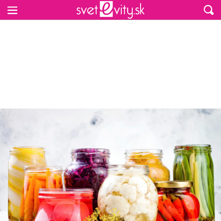
Preskočiť na hlavný obsah