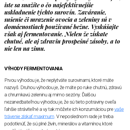
iste sa snažíte o čo najefektívnejšie
uskladnenie týchto surovín. Zaváranie,
sušenie či mrazenie ovocia a zeleniny sú v
domácnostiach používané bežne. Vyskúšajte
však aj fermentovanie. Nielen že získate
chutné, ale aj zdraviu prospešné zásoby, a to
nie len na zimu.
VÝHODY FERMENTOVANIA
Prvou výhodou je, že neplytváte surovinami, ktoré máte
nazvyš. Druhou výhodou je, že máte po ruke chutnú, zdravú
a chrumkavú zeleninu aj mimo sezóny. Ďalšou
nezanedbateľnou výhodou je, že sú tieto potraviny oveľa
ľahšie stráviteľné a vy tak môžete ich konzumáciou pre
vaše
trávenie získať maximum
. V neposlednom rade je treba
podotknúť, že sú plné živín, minerálov a vitamínov, ktoré