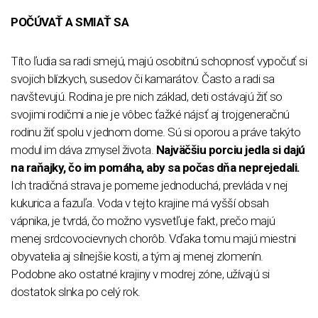
POČÚVAŤ A SMIAŤ SA
Títo ľudia sa radi smejú, majú osobitnú schopnosť vypočuť si
svojich blízkych, susedov či kamarátov. Často a radi sa
navštevujú. Rodina je pre nich základ, deti ostávajú žiť so
svojimi rodičmi a nie je vôbec ťažké nájsť aj trojgeneračnú
rodinu žiť spolu v jednom dome. Sú si oporou a práve takýto
modul im dáva zmysel života.
Najväčšiu porciu jedla si dajú
na raňajky, čo im pomáha, aby sa počas dňa neprejedali.
Ich tradičná strava je pomerne jednoduchá, prevláda v nej
kukurica a fazuľa. Voda v tejto krajine má vyšší obsah
vápnika, je tvrdá, čo možno vysvetľuje fakt, prečo majú
menej srdcovocievnych chorôb. Vďaka tomu majú miestni
obyvatelia aj silnejšie kosti, a tým aj menej zlomenín.
Podobne ako ostatné krajiny v modrej zóne, užívajú si
dostatok slnka po celý rok.