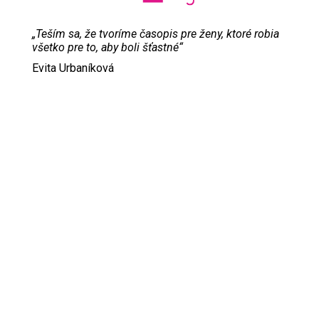
„Teším sa, že tvoríme časopis pre ženy, ktoré robia
všetko pre to, aby boli šťastné“
Evita Urbaníková
ODKAZY
Inzercia
Online inzercia
Kontakt
GDPR