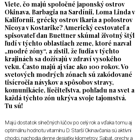
Viete, čo majú spoločné japonský ostrov
Okinava, Barbagia na Sardínii, Loma Linda v
Kalifornii, grécky ostrov Ikaria a polostrov
Nicoya v Kostarike? Americký cestovateľ a
spisovateľ dan Buettner skúmal životný štýl
ľudí v týchto oblastiach zeme, ktoré nazval
„modré zóny“, a zistil, že ľudia v týchto
krajinách sa dožívajú v zdraví vysokého
veku. Často majú aj viac ako 100 rokov. Vo
svetových modrých zónach sú zakódované
tisícročia návykov a spôsobov stravy,
komunikácie, liečiteľstva, pohľadu na svet a
každá týchto zón ukrýva svoje tajomstvá.
Tu sú!
Majú dostatok slnečných lúčov po celý rok a vďaka tomu aj
optimálnu hodnotu vitamínu D. Starší Okinavčania sú aktívni
chodci, nachodia denne desiatky kilometrov. Sabat, orechy a