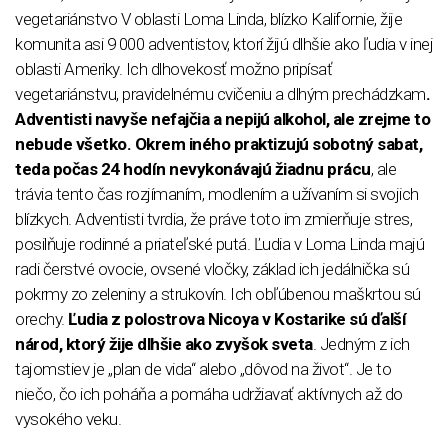
vegetariánstvo V oblasti Loma Linda, blízko Kalifornie, žije
komunita asi 9 000 adventistov, ktorí žijú dlhšie ako ľudia v inej
oblasti Ameriky. Ich dlhovekosť možno pripísať
vegetariánstvu, pravidelnému cvičeniu a dlhým prechádzkam
.
Adventisti navyše nefajčia a nepijú alkohol, ale zrejme to
nebude všetko. Okrem iného praktizujú sobotný sabat,
teda počas 24 hodín nevykonávajú žiadnu prácu
, ale
trávia tento čas rozjímaním, modlením a užívaním si svojich
blízkych. Adventisti tvrdia, že práve toto im zmierňuje stres,
posilňuje rodinné a priateľské putá. Ľudia v Loma Linda majú
radi čerstvé ovocie, ovsené vločky, základ ich jedálnička sú
pokrmy zo zeleniny a strukovín. Ich obľúbenou maškrtou sú
orechy.
Ľudia z polostrova Nicoya v Kostarike sú ďalší
národ, ktorý žije dlhšie ako zvyšok sveta
. Jedným z ich
tajomstiev je „plan de vida“ alebo „dôvod na život“. Je to
niečo, čo ich poháňa a pomáha udržiavať aktívnych až do
vysokého veku.