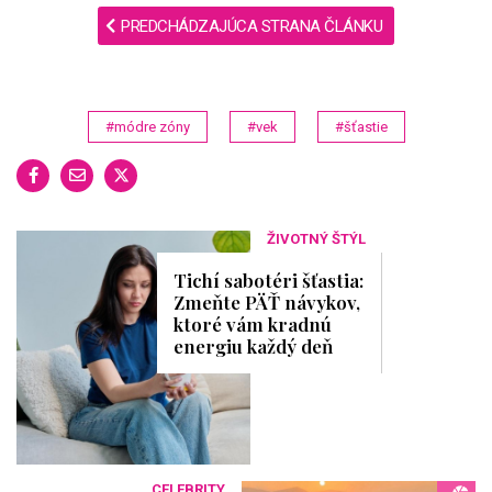
PREDCHÁDZAJÚCA STRANA ČLÁNKU
#módre zóny
#vek
#šťastie
ŽIVOTNÝ ŠTÝL
Tichí sabotéri šťastia:
Zmeňte PÄ​Ť návykov,
ktoré vám kradnú
energiu každý deň
CELEBRITY