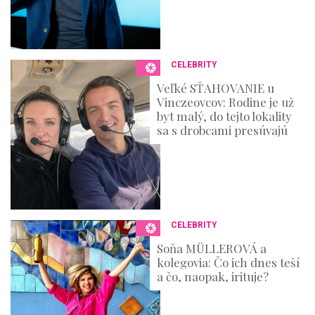
CELEBRITY
Veľké SŤAHOVANIE u
Vinczeovcov: Rodine je už
byt malý, do tejto lokality
sa s drobcami presúvajú
CELEBRITY
Soňa MÜLLEROVÁ a
kolegovia: Čo ich dnes teší
a čo, naopak, irituje?