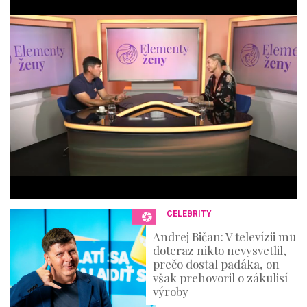
o
f
4
4
m
i
n
u
t
e
s
,
3
6
s
e
c
o
n
CELEBRITY
d
s
Andrej Bičan: V televízii mu
doteraz nikto nevysvetlil,
prečo dostal padáka, on
však prehovoril o zákulisí
výroby