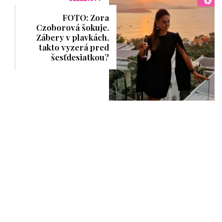
FOTO: Zora
Czoborová šokuje.
Zábery v plavkách,
takto vyzerá pred
šesťdesiatkou?