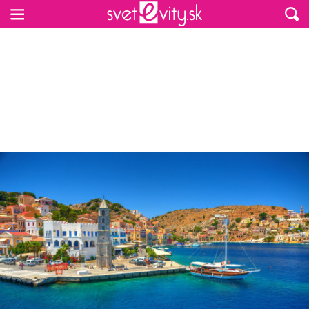
Preskočiť na hlavný obsah