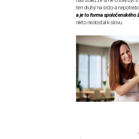
ten druhý na srdci a nepotrebo
a je to forma spoločenského ži
nikto nedostal k slovu.