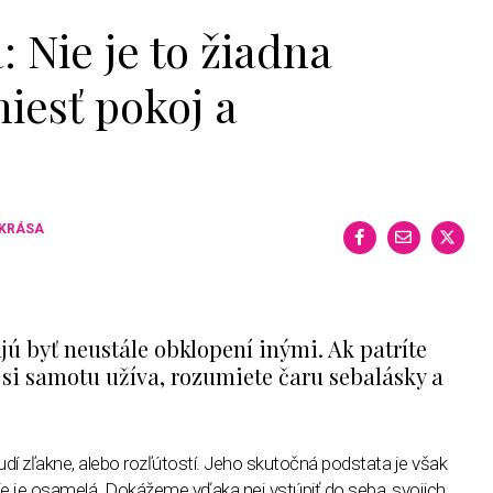
 Nie je to žiadna
iesť pokoj a
 KRÁSA
ujú byť neustále obklopení inými. Ak patríte
 si samotu užíva, rozumiete čaru sebalásky a
udí zľakne, alebo rozľútostí. Jeho skutočná podstata je však
ie je osamelá. Dokážeme vďaka nej vstúpiť do seba, svojich