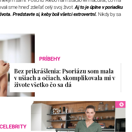
vali sme hneď zdieľať celý svoj život.
Aj to je úplne v poriadku
vota. Predstavte si, keby boli všetci extrovertní.
Nikdy by sa
PRÍBEHY
Bez prikrášlenia: Psoriázu som mala
v ušiach a očiach, skomplikovala mi v
živote všetko čo sa dá
CELEBRITY