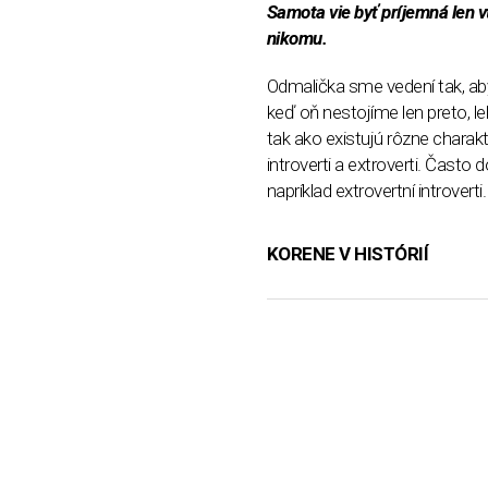
Samota vie byť príjemná len v
nikomu.
Odmalička sme vedení tak, aby
keď oň nestojíme len preto, l
tak ako existujú rôzne charakt
introverti a extroverti. Čas
napríklad extrovertní introverti.
KORENE V HISTÓRIÍ