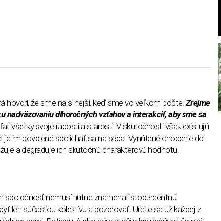
orá hovorí, že sme najsilnejší, keď sme vo veľkom počte.
Zrejme
u nadväzovaniu dlhoročných vzťahov a interakcií, aby sme sa
eľať všetky svoje radosti a starosti. V skutočnosti však existujú
, keď je im dovolené spoliehať sa na seba. Vynútené chodenie do
žuje a degraduje ich skutočnú charakterovú hodnotu.
i ich spoločnosť nemusí nutne znamenať stopercentnú
yť len súčasťou kolektívu a pozorovať. Určite sa už každej z
s niekým sami. Potichu. Alebo nám stačilo len načúvať, čo má