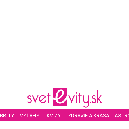
BRITY
VZŤAHY
KVÍZY
ZDRAVIE A KRÁSA
ASTR