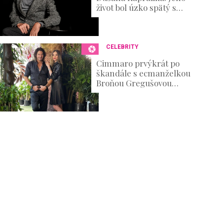
život bol úzko spätý s
divadlom, no nechýbali v
ňom ani ťažké osobné
skúšky
CELEBRITY
Cimmaro prvýkrát po
škandále s ecmanželkou
Broňou Gregušovou
prvýkrát prehovoril:
Existenčné problémy