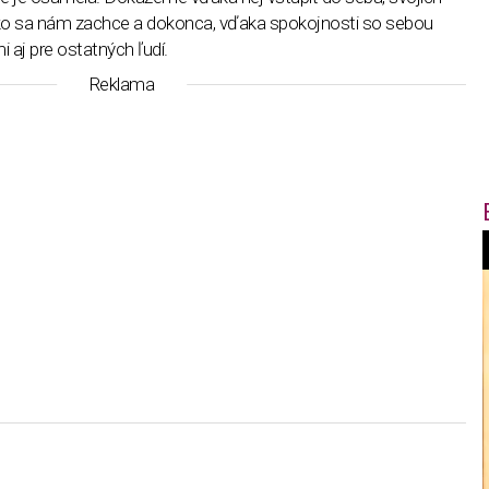
 ako sa nám zachce a dokonca, vďaka spokojnosti so sebou
 aj pre ostatných ľudí.
Reklama
f
i
t
,