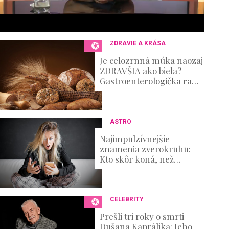
s
e
c
o
n
ZDRAVIE A KRÁSA
d
s
Je celozrnná múka naozaj
V
ZDRAVŠIA ako biela?
o
Gastroenterologička radí,
u
ako z pečiva vyťažiť
m
maximum
e
0
%
ASTRO
Najimpulzívnejšie
znamenia zverokruhu:
Kto skôr koná, než
premýšľa nad
dôsledkami?
CELEBRITY
Prešli tri roky o smrti
Dušana Kaprálika: Jeho