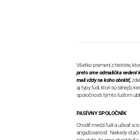
Všetko pramení z histórie, kt
preto sme odmalička vedení k
mali vždy na koho obrátiť,
zdi
aj typy ľudí, ktorí sú silnejší
spoločnosti týmto ľuďom ubli
PASÍVNY SPOLOČNÍK
Chodiť medzi ľudí a užívať s
angažovanosť. Niekedy stačí b
nás stalo, že sme chceli byť 