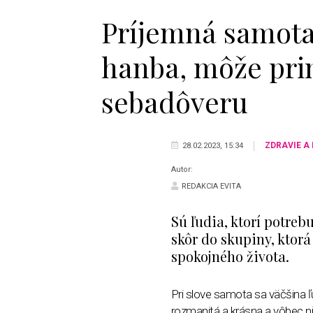
Príjemná samota:
hanba, môže prin
sebadôveru
ZDRAVIE A
28.02.2023, 15:34
Autor:
REDAKCIA EVITA
Sú ľudia, ktorí potreb
skôr do skupiny, ktorá
spokojného života.
Pri slove samota sa väčšina ľ
rozmanitá a krásna a vôbec n