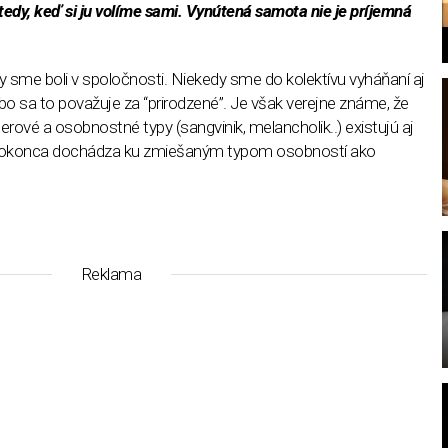
tedy, keď si ju volíme sami. Vynútená samota nie je príjemná
 sme boli v spoločnosti. Niekedy sme do kolektívu vyháňaní aj
ebo sa to považuje za “prirodzené”. Je však verejne známe, že
erové a osobnostné typy (sangvinik, melancholik..) existujú aj
to dokonca dochádza ku zmiešaným typom osobností ako
l
Reklama