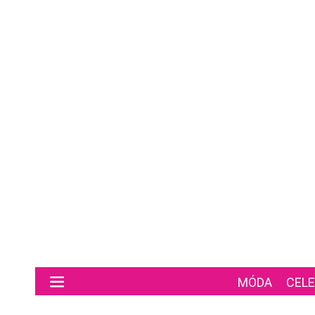
Preskočiť na hlavný obsah
MÓDA
CELE