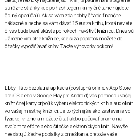
sú rôzne stránky kde po hashtegom knihy či čítanie nájdete
čo iný oporúčajú. Ak sa vám zda hobby čítanie finančne
nákladné a neche sa vám dávať 15 eur za knihu, ktorá neviete
či vás bude baviť skúste po rokoch navštíviť knižnicu. Dnes sú
už rôzne virtuálne knižnice, kde si za poplatok môžete do
čítačky vypožičiavať knihy. Takže výhovorky bokom!
Libby. Táto bezplatná aplikácia (dostupná online, v App Store
pre iOS alebo v Google Play pre Android) vás pomocou vašej
knižničnej karty pripojí k výberu elektronických kníh a audiokníh
vo vašej miestnej knižnici. Je to rýchlejšie ako zastavenie vo
fyzickej knižnici a môžete čítať alebo počúvať priamo na
svojom telefóne alebo čítačke elektronických kníh. Navyše
neexistujú žiadne poplatky z omeškania, pretože vaše