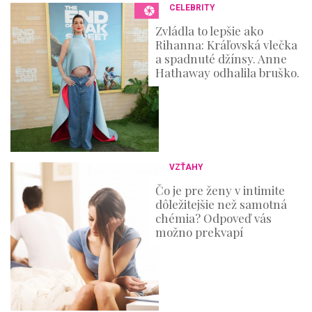
CELEBRITY
Zvládla to lepšie ako
Rihanna: Kráľovská vlečka
a spadnuté džínsy. Anne
Hathaway odhalila bruško.
VZŤAHY
Čo je pre ženy v intimite
dôležitejšie než samotná
chémia? Odpoveď vás
možno prekvapí