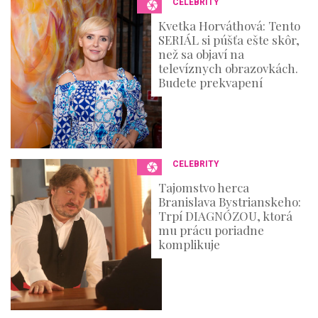
CELEBRITY
d
s
Kvetka Horváthová: Tento
SERIÁL si púšťa ešte skôr,
než sa objaví na
televíznych obrazovkách.
Budete prekvapení
CELEBRITY
Tajomstvo herca
Branislava Bystrianskeho:
Trpí DIAGNÓZOU, ktorá
mu prácu poriadne
komplikuje