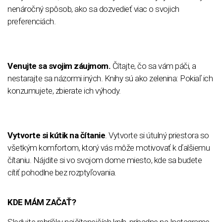
nenáročný spôsob, ako sa dozvedieť viac o svojich
preferenciách.
Venujte sa svojim záujmom.
Čítajte, čo sa vám páči, a
nestarajte sa názormi iných. Knihy sú ako zelenina: Pokiaľ ich
konzumujete, zbierate ich výhody.
Vytvorte si kútik na čítanie
. Vytvorte si útulný priestora so
všetkým komfortom, ktorý vás môže motivovať k ďalšiemu
čítaniu. Nájdite si vo svojom dome miesto, kde sa budete
cítiť pohodlne bez rozptyľovania.
KDE MÁM ZAČAŤ?
Sledujte rebríčky najčítanejších kníh, prípadne na Instagrame