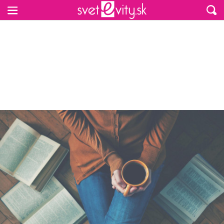
Preskočiť na hlavný obsah