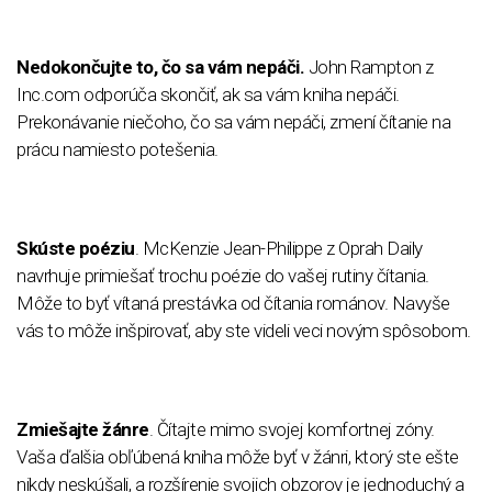
Nedokončujte to, čo sa vám nepáči.
John Rampton z
Inc.com odporúča skončiť, ak sa vám kniha nepáči.
Prekonávanie niečoho, čo sa vám nepáči, zmení čítanie na
prácu namiesto potešenia.
Skúste poéziu
. McKenzie Jean-Philippe z Oprah Daily
navrhuje primiešať trochu poézie do vašej rutiny čítania.
Môže to byť vítaná prestávka od čítania románov. Navyše
vás to môže inšpirovať, aby ste videli veci novým spôsobom.
Zmiešajte žánre
. Čítajte mimo svojej komfortnej zóny.
Vaša ďalšia obľúbená kniha môže byť v žánri, ktorý ste ešte
nikdy neskúšali, a rozšírenie svojich obzorov je jednoduchý a