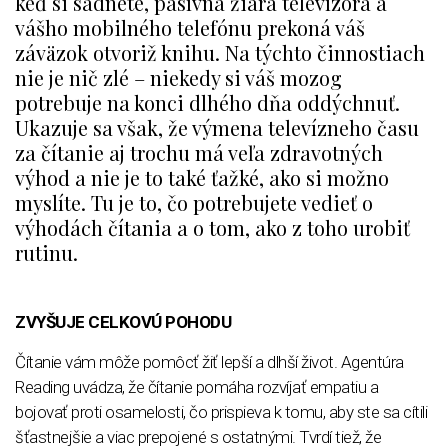
keď si sadnete, pasívna žiara televízora a
vášho mobilného telefónu prekoná váš
záväzok otvoriž knihu. Na týchto činnostiach
nie je nič zlé – niekedy si váš mozog
potrebuje na konci dlhého dňa oddýchnuť.
Ukazuje sa však, že výmena televízneho času
za čítanie aj trochu má veľa zdravotných
výhod a nie je to také ťažké, ako si možno
myslíte. Tu je to, čo potrebujete vedieť o
výhodách čítania a o tom, ako z toho urobiť
rutinu.
ZVYŠUJE CELKOVÚ POHODU
Čítanie vám môže pomôcť žiť lepší a dlhší život. Agentúra
Reading uvádza, že čítanie pomáha rozvíjať empatiu a
bojovať proti osamelosti, čo prispieva k tomu, aby ste sa cítili
šťastnejšie a viac prepojené s ostatnými. Tvrdí tiež, že