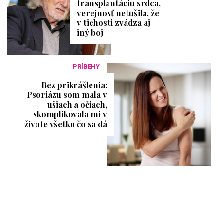
transplantáciu srdca,
verejnosť netušila, že
v tichosti zvádza aj
iný boj
PRÍBEHY
Bez prikrášlenia:
Psoriázu som mala v
ušiach a očiach,
skomplikovala mi v
živote všetko čo sa dá