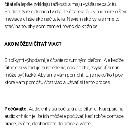
čitatelia lepšie zvládajú ťažkosti a majú vyššiu sebaúctu.
Štúdia z Yale dokonca tvrdila, že čitatelia žijú v priemere o štyri
mesiace dlhšie ako nečitatelia. Neviem ako vy, ale mne to
stačí na to, aby som zamieril rovno do knižnice.
AKO MÔŽEM ČÍTAŤ VIAC?
S toľkými výhodami je čítanie rozumným cieľom. Ale keďže
čítanie si vyžaduje sústredenie, čas a ticho, zvyknúť si naň
môže byť ťažké. Aby sme vám pomohli, tu je niekoľko tipov,
ktoré vám pomôžu čítať viac a užívať si tento proces.
Počúvajte.
Audioknihy sa počítajú ako čítanie. Najlepšie na
audioknihách je, že ich môžete počúvať, keď robíte domáce
práce, cvičíte, dochádzate do práce a varíte.