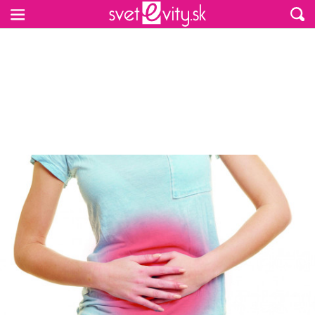
Preskočiť na hlavný obsah