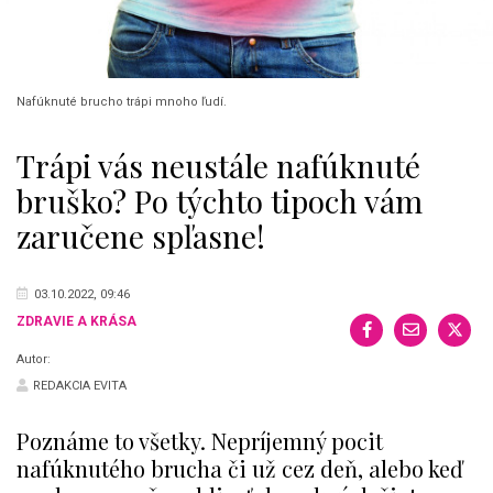
Nafúknuté brucho trápi mnoho ľudí.
Trápi vás neustále nafúknuté
bruško? Po týchto tipoch vám
zaručene spľasne!
03.10.2022, 09:46
ZDRAVIE A KRÁSA
Autor:
REDAKCIA EVITA
Poznáme to všetky. Nepríjemný pocit
nafúknutého brucha či už cez deň, alebo keď