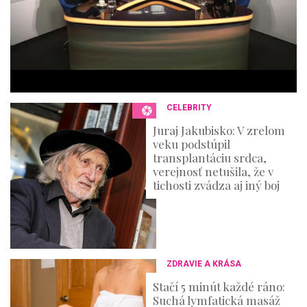
e
s
,
3
6
s
e
c
o
n
CELEBRITY
d
s
Juraj Jakubisko: V zrelom
veku podstúpil
transplantáciu srdca,
verejnosť netušila, že v
tichosti zvádza aj iný boj
ZDRAVIE A KRÁSA
Stačí 5 minút každé ráno:
Suchá lymfatická masáž