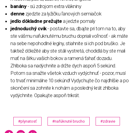
banány
- sú zdrojom extra vlákniny
denne
zjedzte za lyžičku ľanových semiačok
jedlo dôkladne prežujte
a jedzte pomaly
jednoduchý cvik
- postavte sa, dbajte pri tom na to, aby
ste vášmu nafuknutému bruchu dopriali voľnosť - ak máte
na sebe nepohodlné legíny, stiahnite si ich pod bruško. Je
taktiež dôležité aby ste stáli vystretá, chodidlá by ste mali
mať na šírku vašich bokov a ramená ťahať dozadu.
Zhlboka sa nadýchnite a držte dych aspoň 5 sekúnd.
Potom sa snažte všetok vzduch vydýchnuť - pozor, musí
to trvať minimálne 10 sekúnd! Vydychujte čo najdhlšie a po
skončení sa zohnite k nohám a posledný krát zhlboka
vydýchnite. Opakujte aspoň trikrát.
#plynatosť
#nafúknuté brucho
#zdravie