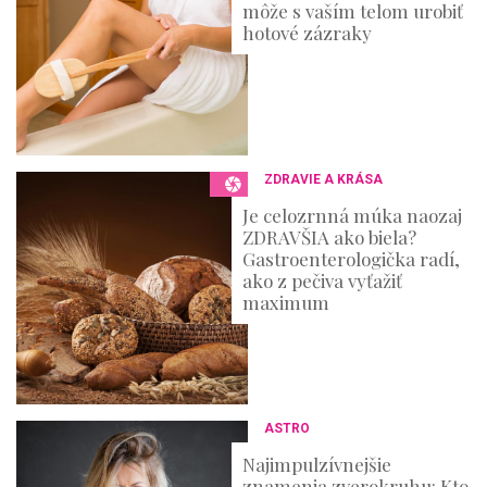
môže s vaším telom urobiť
hotové zázraky
ZDRAVIE A KRÁSA
Je celozrnná múka naozaj
ZDRAVŠIA ako biela?
Gastroenterologička radí,
ako z pečiva vyťažiť
maximum
ASTRO
Najimpulzívnejšie
znamenia zverokruhu: Kto