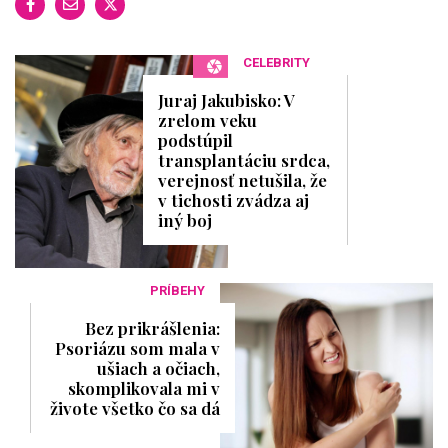
CELEBRITY
Juraj Jakubisko: V
zrelom veku
podstúpil
transplantáciu srdca,
verejnosť netušila, že
v tichosti zvádza aj
iný boj
PRÍBEHY
Bez prikrášlenia:
Psoriázu som mala v
ušiach a očiach,
skomplikovala mi v
živote všetko čo sa dá