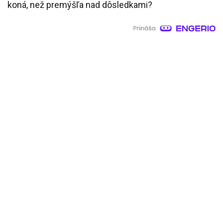
koná, než premýšľa nad dôsledkami?