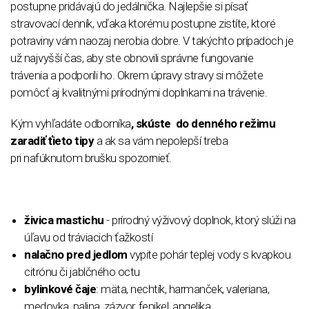
postupne pridávajú do jedálnička. Najlepšie si písať
stravovací denník, vďaka ktorému postupne zistíte, ktoré
potraviny vám naozaj nerobia dobre. V takýchto prípadoch je
už najvyšší čas, aby ste obnovili správne fungovanie
trávenia a podporili ho. Okrem úpravy stravy si môžete
pomôcť aj kvalitnými prírodnými doplnkami na trávenie.
Kým vyhľadáte odborníka
, skúste do denného režimu
zaradiť ťieto tipy
a ak sa vám nepolepší treba
pri nafúknutom brušku spozornieť.
živica mastichu
- prírodný výživový doplnok, ktorý slúži na
úľavu od tráviacich ťažkostí
nalačno pred jedlom
vypite pohár teplej vody s kvapkou
citrónu či jablčného octu
bylinkové čaje
: mäta, nechtík, harmanček, valeriana,
medovka, palina, zázvor, fenikel, angelika