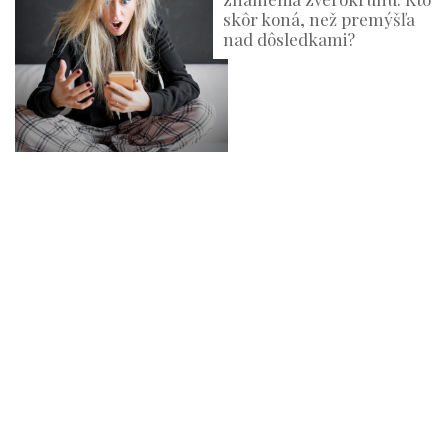
skôr koná, než premýšľa
nad dôsledkami?