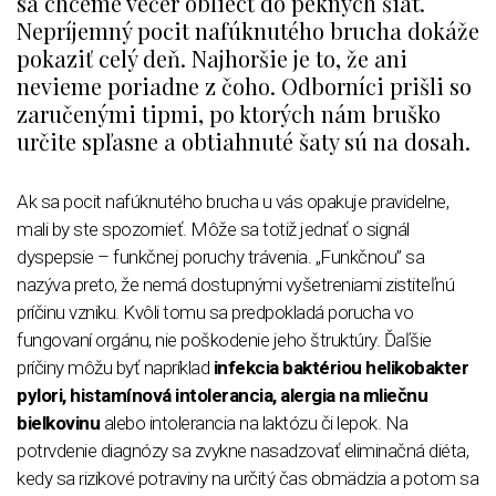
sa chceme večer obliecť do pekných šiat.
Nepríjemný pocit nafúknutého brucha dokáže
pokaziť celý deň. Najhoršie je to, že ani
nevieme poriadne z čoho. Odborníci prišli so
zaručenými tipmi, po ktorých nám bruško
určite spľasne a obtiahnuté šaty sú na dosah.
Ak sa pocit nafúknutého brucha u vás opakuje pravidelne,
mali by ste spozornieť. Môže sa totiž jednať o signál
dyspepsie – funkčnej poruchy trávenia. „Funkčnou” sa
nazýva preto, že nemá dostupnými vyšetreniami zistiteľnú
príčinu vzniku. Kvôli tomu sa predpokladá porucha vo
fungovaní orgánu, nie poškodenie jeho štruktúry. Ďaľšie
príčiny môžu byť napríklad
infekcia baktériou helikobakter
pylori, histamínová intolerancia, alergia na mliečnu
bielkovinu
alebo intolerancia na laktózu či lepok. Na
potrvdenie diagnózy sa zvykne nasadzovať eliminačná diéta,
kedy sa rizikové potraviny na určitý čas obmädzia a potom sa