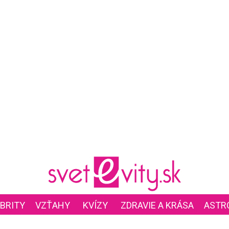
BRITY
VZŤAHY
KVÍZY
ZDRAVIE A KRÁSA
ASTR