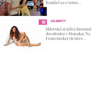
Rozišiel sa s totuo
známou kráskou
CELEBRITY
Sklovská si užíva luxusnú
dovolenku v Monaku: Na
Francúzskej rieviére
ukázala telo bohyne