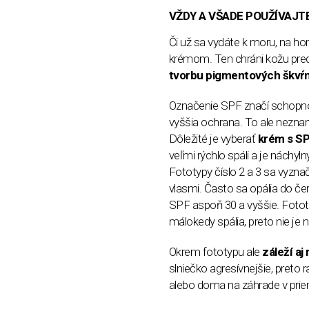
VŽDY A VŠADE POUŽÍVAJT
Či už sa vydáte k moru, na hor
krémom. Ten chráni kožu pre
tvorbu pigmentových škvŕn
Označenie SPF značí schopnos
vyššia ochrana. To ale nezna
Dôležité je vyberať
krém s SP
veľmi rýchlo spáli a je náchyl
Fototypy číslo 2 a 3 sa vyzna
vlasmi. Často sa opália do čer
SPF aspoň 30 a vyššie. Fotot
málokedy spália, preto nie je
Okrem fototypu ale
záleží aj
slniečko agresívnejšie, pret
alebo doma na záhrade v prie