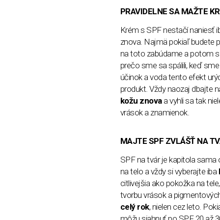
PRAVIDELNE SA MAŽTE 
Krém s SPF nestačí naniesť iba
znova. Najmä pokiaľ budete pr
na toto zabúdame a potom si
prečo sme sa spálili, keď s
účinok a voda tento efekt urých
produkt. Vždy naozaj dbajte n
kožu znova
a vyhli sa tak ni
vrások a znamienok.
MAJTE SPF ZVLÁŠŤ NA T
SPF na tvár je kapitola sama 
na telo a vždy si vyberajte iba
citlivejšia ako pokožka na tel
tvorbu vrások a pigmentovýc
celý rok
, nielen cez leto. Po
môžu siahnuť po SPF 20 až 30.