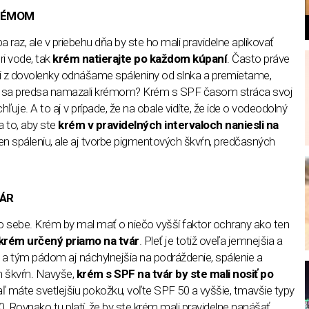
KRÉMOM
 raz, ale v priebehu dňa by ste ho mali pravidelne aplikovať
i vode, tak
krém natierajte po každom kúpaní
. Často práve
 z dovolenky odnášame spáleniny od slnka a premietame,
me sa predsa namazali krémom? Krém s SPF časom stráca svoj
l
ľuje. A to aj v prípade, že na obale vidíte, že ide o vodeodolný
a to, aby ste
krém v pravidelných intervaloch naniesli na
elen spáleniu, ale aj tvorbe pigmentových škvŕn, predčasných
VÁR
o sebe. Krém by mal mať o niečo vyšší faktor ochrany ako ten
krém určený priamo na tvár
. Pleť je totiž oveľa jemnejšia a
e, a tým pádom aj náchylnejšia na podráždenie, spálenie a
h škvŕn. Navyše,
krém s SPF na tvár by ste mali nosiť po
kiaľ máte svetlejšiu pokožku, voľte SPF 50 a vyššie, tmavšie typy
 Rovnako tu platí, že by ste krém mali pravidelne nanášať