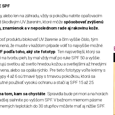
E SPF
y, alebo len na záhradu, vždy si pokožku natrite opaľovacím
d škodlivým UV žiarením, ktoré môže
spôsobovať zvýšenú
, znamienok a v neposlednom rade aj rakovinu kože.
ť produktu blokovať UV žiarenie a čím vyššie číslo, tým
mená, že musíte v každom prípade voliť to najvyššie možné.
F podľa toho, aký ste fototyp
. Ten najsvetlejší, ktorý sa
ný na tvorbu pieh, by mal vždy mať po ruke SPF 50 a vyššie.
f
čujú svetlou až svetlo hnedou kožou a svetlejšími až hnedými
vena, alebo sa opália rýchlo. Pre tieto fototypy voľte krémy s
ypy 4 až 6 sú tmavé typy s tmavou pokožkou, ktorá sa
i
 nutné používať vysokú ochranu a stačí aj SPF 15 až 25.
t
 na tom, kam sa chystáte
. Spravidla bude pri mori a na horách
o radšej siahnite po vyššom SPF. V bežnom miernom pásme
,
merných teplotách do 30 stupňov môžete mať aj nižšie SPF.