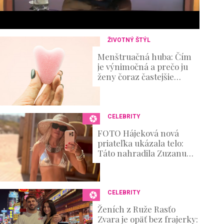
s
e
c
o
n
ŽIVOTNÝ ŠTÝL
d
s
Menštruačná huba: Čím
V
je výnimočná a prečo ju
o
ženy čoraz častejšie
u
skúšajú?
m
e
0
%
CELEBRITY
FOTO Hájeková nová
priateľka ukázala telo:
Táto nahradila Zuzanu
Belohorcovú
CELEBRITY
Ženích z Ruže Rasťo
Zvara je opäť bez frajerky: