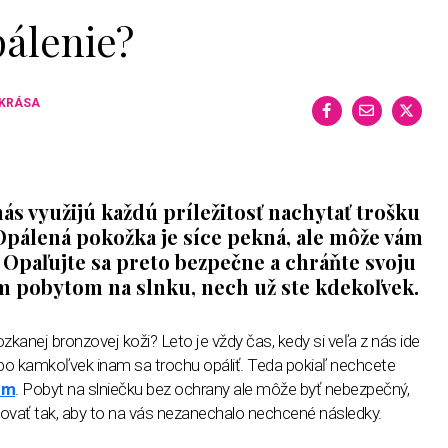
pálenie?
 KRÁSA
nás využijú každú príležitosť nachytať trošku
Opálená pokožka je síce pekná, ale môže vám
 Opaľujte sa preto bezpečne a chráňte svoju
 pobytom na slnku, nech už ste kdekoľvek.
kanej bronzovej koži? Leto je vždy čas, kedy si veľa z nás ide
ebo kamkoľvek inam sa trochu opáliť. Teda pokiaľ nechcete
ém
. Pobyt na slniečku bez ochrany ale môže byť nebezpečný,
ľovať tak, aby to na vás nezanechalo nechcené následky.