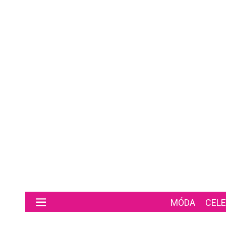
Preskočiť na hlavný obsah
MÓDA
CELE