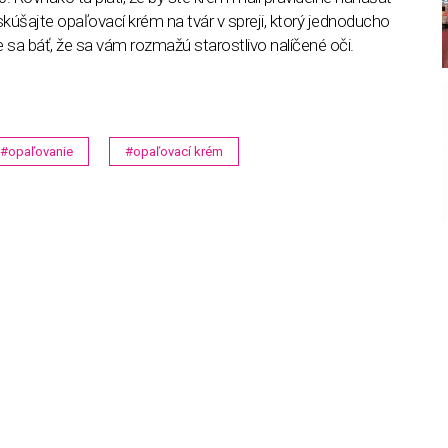
skúšajte opaľovací krém na tvár v spreji, ktorý jednoducho
e sa báť, že sa vám rozmažú starostlivo nalíčené oči.
#opaľovanie
#opaľovací krém