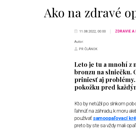
Ako na zdravé o
ZDRAVIE A
11.08.2022, 00:00
Autor:
PR ČLÁNOK
Leto je tu a mnohí z 
bronzu na slniečku. 
priniesť aj problémy.
pokožku pred každým
Kto by netúžil po slnkom poboz
ľahnúť na záhradu, k moru al
používať
samoopaľovací kr
preto by ste sa vždy mali opa