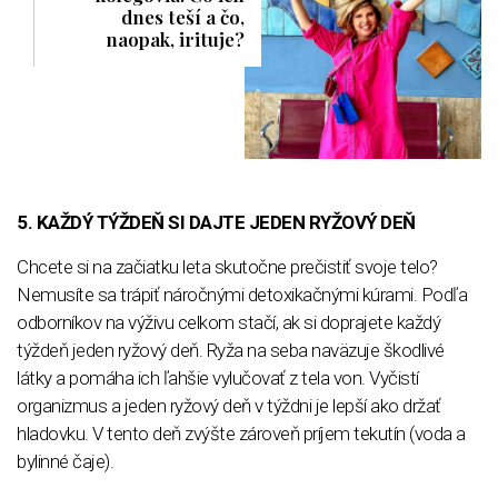
dnes teší a čo,
naopak, irituje?
5. KAŽDÝ TÝŽDEŇ SI DAJTE JEDEN RYŽOVÝ DEŇ
Chcete si na začiatku leta skutočne prečistiť svoje telo?
Nemusíte sa trápiť náročnými detoxikačnými kúrami. Podľa
odborníkov na výživu celkom stačí, ak si doprajete každý
týždeň jeden ryžový deň. Ryža na seba naväzuje škodlivé
látky a pomáha ich ľahšie vylučovať z tela von. Vyčistí
organizmus a jeden ryžový deň v týždni je lepší ako držať
hladovku. V tento deň zvýšte zároveň príjem tekutín (voda a
bylinné čaje).