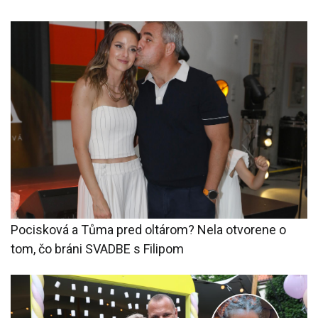
Pocisková a Tůma pred oltárom? Nela otvorene o
tom, čo bráni SVADBE s Filipom