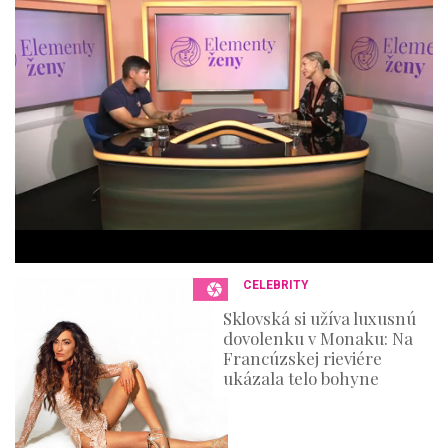
f
4
4
m
i
n
u
t
e
s
,
3
6
s
e
c
o
n
CELEBRITY
d
s
Sklovská si užíva luxusnú
dovolenku v Monaku: Na
Francúzskej rieviére
ukázala telo bohyne