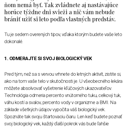
ňom nemá byť. Tak zvládnete aj nastávajúce
horúce týždne dni svieži a nič vám nebude
brániť užiť si leto podľa vlastných predstáv.
Tu je sedem overených tipov, vďaka ktorým budete vaše leto
dokonalé.
1. ODMERAJTE SI SVOJ BIOLOGICKÝ VEK
Pred tým, než sa s vervou vrhnete do letných aktivít, zistite si,
ako na tom vaše telo v skutočnosti je. U všeobecného lekára
môžete absolvovať vyšetrenie kľúčových ukazovateľov.
Technológia odmeria percento vnútorného tuku, celkový tuk,
váhu kostí a svalov, percento vody v organizme a BMI. Na
základe všetkých údajov vypočíta váš biologický vek.
Spoznáte tak svoju štartovaciu čiaru. Len keď budete poznať
svoj biologický vek, každý ďalší pokrok vás bude ľahšie