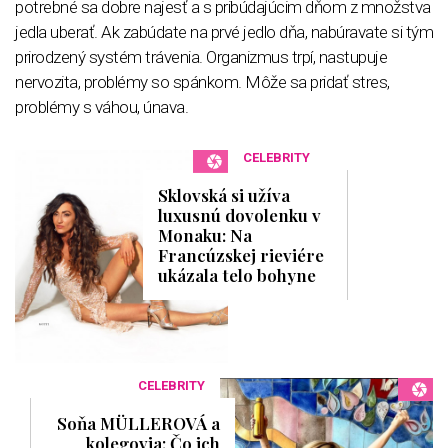
potrebné sa dobre najesť a s pribúdajúcim dňom z množstva
jedla uberať. Ak zabúdate na prvé jedlo dňa, nabúravate si tým
prirodzený systém trávenia. Organizmus trpí, nastupuje
nervozita, problémy so spánkom. Môže sa pridať stres,
problémy s váhou, únava.
CELEBRITY
Sklovská si užíva
luxusnú dovolenku v
Monaku: Na
Francúzskej rieviére
ukázala telo bohyne
CELEBRITY
Soňa MÜLLEROVÁ a
kolegovia: Čo ich