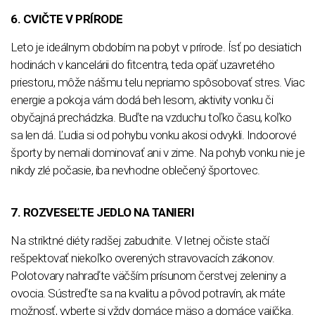
6. CVIČTE V PRÍRODE
Leto je ideálnym obdobím na pobyt v prírode. Ísť po desiatich
hodinách v kancelárii do fitcentra, teda opäť uzavretého
priestoru, môže nášmu telu nepriamo spôsobovať stres. Viac
energie a pokoja vám dodá beh lesom, aktivity vonku či
obyčajná prechádzka. Buďte na vzduchu toľko času, koľko
sa len dá. Ľudia si od pohybu vonku akosi odvykli. Indoorové
športy by nemali dominovať ani v zime. Na pohyb vonku nie je
nikdy zlé počasie, iba nevhodne oblečený športovec.
7. ROZVESEĽTE JEDLO NA TANIERI
Na striktné diéty radšej zabudnite. V letnej očiste stačí
rešpektovať niekoľko overených stravovacích zákonov.
Polotovary nahraďte väčším prísunom čerstvej zeleniny a
ovocia. Sústreďte sa na kvalitu a pôvod potravín, ak máte
možnosť, vyberte si vždy domáce mäso a domáce vajíčka.