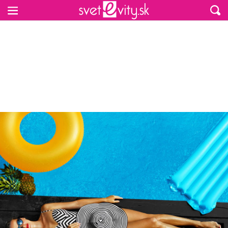
Preskočiť na hlavný obsah