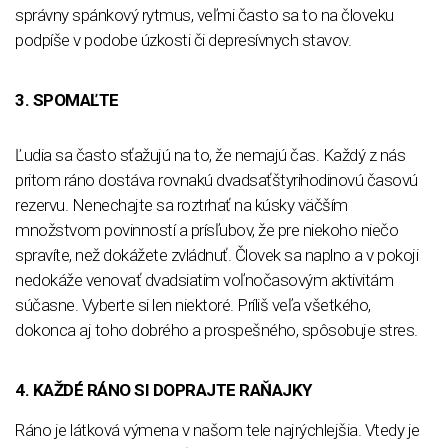
správny spánkový rytmus, veľmi často sa to na človeku
podpíše v podobe úzkosti či depresívnych stavov.
3. SPOMAĽTE
Ľudia sa často sťažujú na to, že nemajú čas. Každý z nás
pritom ráno dostáva rovnakú dvadsaťštyrihodinovú časovú
rezervu. Nenechajte sa roztrhať na kúsky väčším
množstvom povinností a prísľubov, že pre niekoho niečo
spravíte, než dokážete zvládnuť. Človek sa naplno a v pokoji
nedokáže venovať dvadsiatim voľnočasovým aktivitám
súčasne. Vyberte si len niektoré. Príliš veľa všetkého,
dokonca aj toho dobrého a prospešného, spôsobuje stres.
4. KAŽDÉ RÁNO SI DOPRAJTE RAŇAJKY
Ráno je látková výmena v našom tele najrýchlejšia. Vtedy je