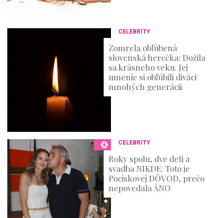
CELEBRITY
Zomrela obľúbená
slovenská herečka: Dožila
sa krásneho veku. Jej
umenie si obľúbili diváci
mnohých generácii
CELEBRITY
Roky spolu, dve deti a
svadba NIKDE: Toto je
Pociskovej DÔVOD, prečo
nepovedala ÁNO