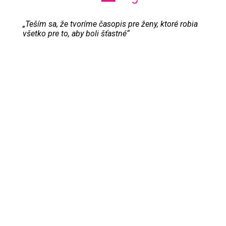
„Teším sa, že tvoríme časopis pre ženy, ktoré robia
všetko pre to, aby boli šťastné“
Evita Urbaníková
ODKAZY
Inzercia
Online inzercia
Kontakt
GDPR