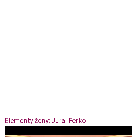
Elementy ženy: Juraj Ferko
0
o