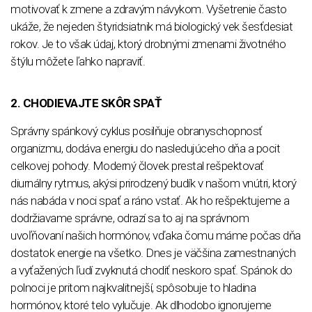
motivovať k zmene a zdravým návykom. Vyšetrenie často
ukáže, že nejeden štyridsiatnik má biologický vek šesťdesiat
rokov. Je to však údaj, ktorý drobnými zmenami životného
štýlu môžete ľahko napraviť.
2. CHODIEVAJTE SKÔR SPAŤ
Správny spánkový cyklus posilňuje obranyschopnosť
organizmu, dodáva energiu do nasledujúceho dňa a pocit
celkovej pohody. Moderný človek prestal rešpektovať
diurnálny rytmus, akýsi prirodzený budík v našom vnútri, ktorý
nás nabáda v noci spať a ráno vstať. Ak ho rešpektujeme a
dodržiavame správne, odrazí sa to aj na správnom
uvoľňovaní našich hormónov, vďaka čomu máme počas dňa
dostatok energie na všetko. Dnes je väčšina zamestnaných
a vyťažených ľudí zvyknutá chodiť neskoro spať. Spánok do
polnoci je pritom najkvalitnejší, spôsobuje to hladina
hormónov, ktoré telo vylučuje. Ak dlhodobo ignorujeme