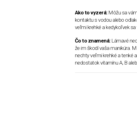
Ako to vyzerá:
Môžu sa vám l
kontaktu s vodou alebo odlako
veľmi krehké a kedykoľvek s
Čo to znamená:
Lámavé nech
že im škodí vaša manikúra. Má
nechty veľmi krehké a tenké a
nedostatok vitamínu A, B alebo