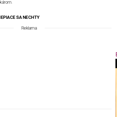
ekárom.
TIEPIACE SA NECHTY
Reklama
f
i
t
,