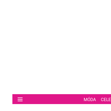
Preskočiť na hlavný obsah
MÓDA
CELE