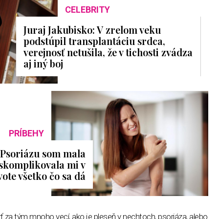
CELEBRITY
Juraj Jakubisko: V zrelom veku
podstúpil transplantáciu srdca,
verejnosť netušila, že v tichosti zvádza
aj iný boj
PRÍBEHY
: Psoriázu som mala
 skomplikovala mi v
vote všetko čo sa dá
 za tým mnoho vecí, ako je pleseň v nechtoch, psoriáza, alebo