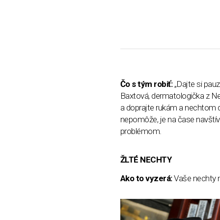
Čo s tým robiť:
„Dajte si pau
Baxtová, dermatologička z Ne
a doprajte rukám a nechtom 
nepomôže, je na čase navštívi
problémom.
ŽLTÉ NECHTY
Ako to vyzerá:
Vaše nechty m