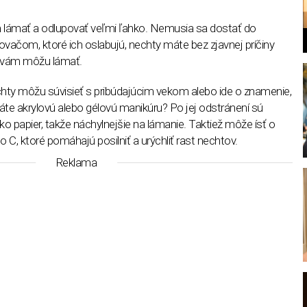
ámať a odlupovať veľmi ľahko. Nemusia sa dostať do
vačom, ktoré ich oslabujú, nechty máte bez zjavnej príčiny
a vám môžu lámať.
ty môžu súvisieť s pribúdajúcim vekom alebo ide o znamenie,
te akrylovú alebo gélovú manikúru? Po jej odstránení sú
l
ko papier, takže náchylnejšie na lámanie. Taktiež môže ísť o
 C, ktoré pomáhajú posilniť a urýchliť rast nechtov.
Reklama