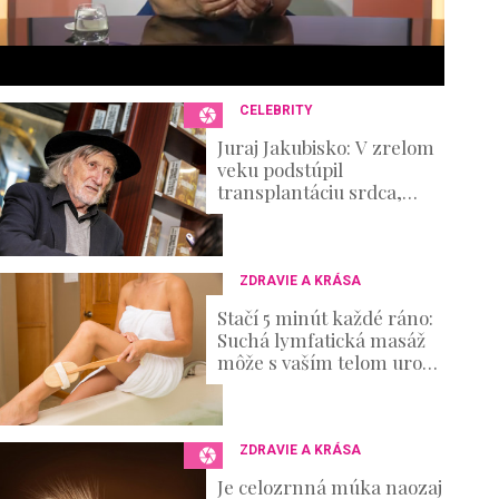
6
s
e
c
o
n
CELEBRITY
d
s
Juraj Jakubisko: V zrelom
V
veku podstúpil
o
transplantáciu srdca,
u
verejnosť netušila, že v
m
tichosti zvádza aj iný boj
e
0
%
ZDRAVIE A KRÁSA
Stačí 5 minút každé ráno:
Suchá lymfatická masáž
môže s vaším telom urobiť
hotové zázraky
ZDRAVIE A KRÁSA
Je celozrnná múka naozaj