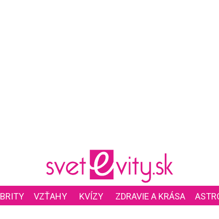
BRITY
VZŤAHY
KVÍZY
ZDRAVIE A KRÁSA
ASTR