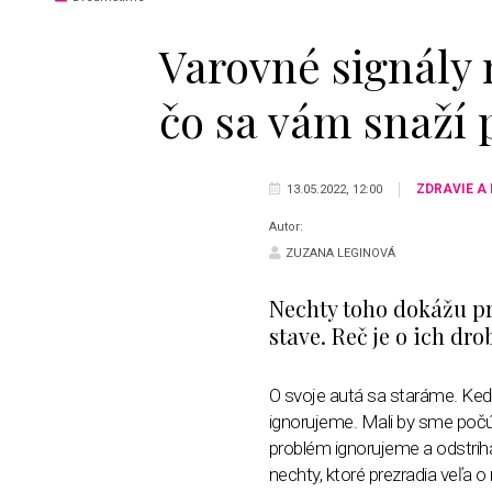
Varovné signály 
čo sa vám snaží 
ZDRAVIE A
13.05.2022, 12:00
Autor:
ZUZANA LEGINOVÁ
Nechty toho dokážu p
stave. Reč je o ich dr
O svoje autá sa staráme. Keď b
ignorujeme. Mali by sme počúva
problém ignorujeme a odstrih
nechty, ktoré prezradia veľa