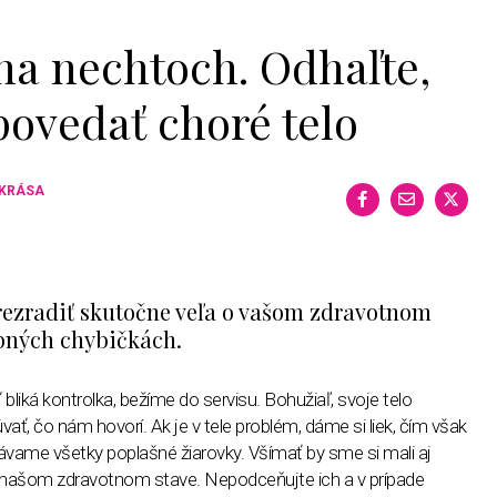
na nechtoch. Odhaľte,
povedať choré telo
 KRÁSA
rezradiť skutočne veľa o vašom zdravotnom
obných chybičkách.
liká kontrolka, bežíme do servisu. Bohužiaľ, svoje telo
ť, čo nám hovorí. Ak je v tele problém, dáme si liek, čím však
ávame všetky poplašné žiarovky. Všímať by sme si mali aj
 o našom zdravotnom stave. Nepodceňujte ich a v prípade