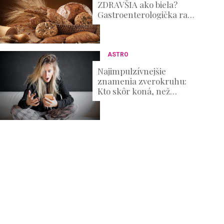
ZDRAVŠIA ako biela?
Gastroenterologička radí,
ako z pečiva vyťažiť
maximum
ASTRO
Najimpulzívnejšie
znamenia zverokruhu:
Kto skôr koná, než
premýšľa nad
dôsledkami?