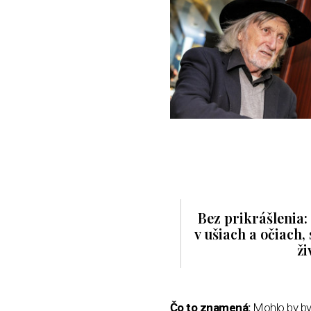
Bez prikrášlenia
v ušiach a očiach,
ži
Čo to znamená:
Mohlo by byť