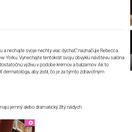
zu a nechajte svoje nechty viac dýchať," naznačuje Rebecca
w Yorku. Vynechajte tentokrát svoju obvyklú návštevu salóna
dostatočnú výživu v podobe krémov a balzamov. Ak to
ť dermatológa, aby zistil, čo je za týmto zdravotným
ajú jemný alebo dramatický žltý nádych.