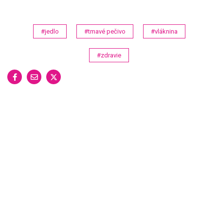
#jedlo
#tmavé pečivo
#vláknina
#zdravie