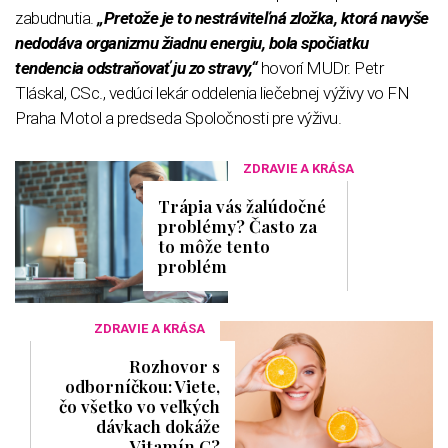
zabudnutia.
„Pretože je to nestráviteľná zložka, ktorá navyše
nedodáva organizmu žiadnu energiu, bola spočiatku
tendencia odstraňovať ju zo stravy,“
hovorí MUDr. Petr
Tláskal, CSc., vedúci lekár oddelenia liečebnej výživy vo FN
Praha Motol a predseda Spoločnosti pre výživu.
ZDRAVIE A KRÁSA
Trápia vás žalúdočné
problémy? Často za
to môže tento
problém
ZDRAVIE A KRÁSA
Rozhovor s
odborníčkou: Viete,
čo všetko vo veľkých
dávkach dokáže
Vitamín C?