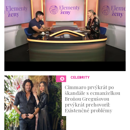
4
m
i
n
u
t
e
s
,
3
6
s
e
c
o
n
CELEBRITY
d
s
Cimmaro prvýkrát po
škandále s ecmanželkou
Broňou Gregušovou
prvýkrát prehovoril:
Existenčné problémy