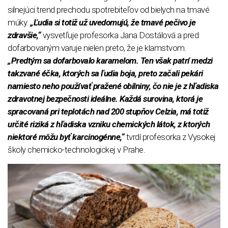
silnejúci trend prechodu spotrebiteľov od bielych na tmavé
múky.
„Ľudia si totiž už uvedomujú, že tmavé pečivo je
zdravšie,“
vysvetľuje profesorka Jana Dostálová a pred
dofarbovaným varuje nielen preto, že je klamstvom.
„Predtým sa dofarbovalo karamelom. Ten však patrí medzi
takzvané éčka, ktorých sa ľudia boja, preto začali pekári
namiesto neho používať pražené obilniny, čo nie je z hľadiska
zdravotnej bezpečnosti ideálne. Každá surovina, ktorá je
spracovaná pri teplotách nad 200 stupňov Celzia, má totiž
určité riziká z hľadiska vzniku chemických látok, z ktorých
niektoré môžu byť karcinogénne,“
tvrdí profesorka z Vysokej
školy chemicko-technologickej v Prahe.