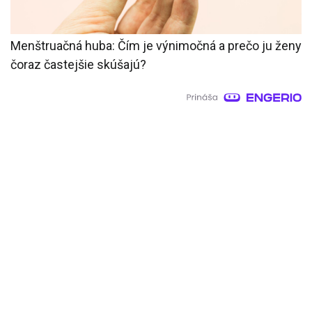
Menštruačná huba: Čím je výnimočná a prečo ju ženy
čoraz častejšie skúšajú?