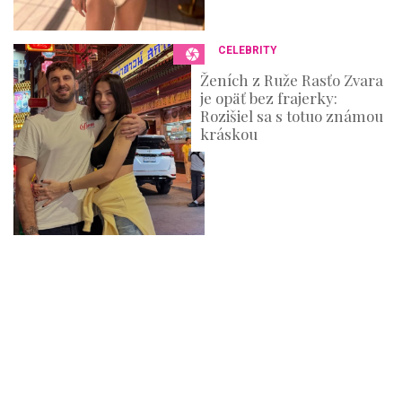
CELEBRITY
Ženích z Ruže Rasťo Zvara
je opäť bez frajerky:
Rozišiel sa s totuo známou
kráskou