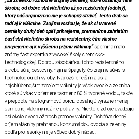
„Za zmienku rozhodne stoja aj zemiaky, ktoré obsahujú veľa
škrobu, od dobre stráviteľného až po rezistentný (odolný),
ktorý náš organizmus nie je schopný stráviť. Tento druh sa
radí aj k vláknine. Zaujímavosťou je, že ak si uvarené
zemiaky druhý deň opäť prihrejeme, premeníme zahriatím
časť stráviteľného škrobu na rezistentný, čím vlastne
prispejeme aj k vyššiemu príjmu vlákniny,“
spomína málo
známy fakt expertka z vysokej školy chemicko-
technologickej. Dobrou zásobárňou tohto rezistentného
škrobu sú aj cestoviny, najmä špagety, čo zrejme súvisí s
technológiou ich výroby. Najrozšírenejším a asi aj
najobľúbenejším zdrojom vlákniny je však ovocie a zelenina,
ktoré sú však v priemere takmer z 80 % tvorené vodou, takže
v prepočte na stogramovú porciu obsahujú výrazne menej
samotnej vlákniny než iné potraviny. Niektoré zdroje uvádzajú
asi okolo dvoch až troch gramov vlákniny. Doháňať denný
príjem vlákniny prehnanou konzumáciou ovocia a zeleniny
podľa profesorky nie je vôbec dobrý nápad.