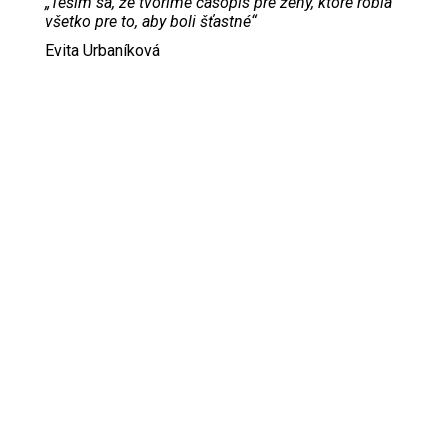
„Teším sa, že tvoríme časopis pre ženy, ktoré robia
všetko pre to, aby boli šťastné“
Evita Urbaníková
ODKAZY
Inzercia
Online inzercia
Kontakt
GDPR