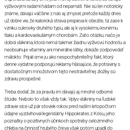
výživovými radami hádam od nepamäti. Nie sú len notoricky
známe, dávajú väčšine z nás aj zmysel, pretože každý dnes
už dobre vie, že kalorická strava prispieva k obezite, tá zase k
vzniku cukrovky druhého typu, ale aj k vysokému krvnému
tlaku a kardiovaskulárnym chorobám. Zato otázku, načo je
dobrá vláknina, ktorá nemá takmer žiadnu výživovú hodnotu a
neobsahuje vitamíny ani minerálne látky, dokáže zodpovedať
málokto. Prijali sme ju ako nespochybniteľný fakt, ktorý
denne výdatne podporujú reklamy hlásajúce, že potraviny s
dostatočným množstvom tejto nestráviteľnej zložky sú
zdraviu prospešné.
Treba dodať, že za pravdu im dávajú aj mnohé odborné
štúdie. Nebolo to však vždy tak. Vplyv vlákniny na ľudské
zdravie síce už pár stoviek rokov pred naším letopočtom
údajne vyzdvihoval legendárny Hippokrates z Kósu, jeho
poznatky o pozitívnych účinkoch spotreby celozrnného
chleba na činnosť hrubého čreva však potom upadli do