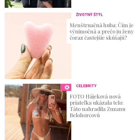
ŽIVOTNÝ ŠTÝL
Menštruačná huba: Čím je
výnimočná a prečo ju ženy
čoraz častejšie skúšajú?
CELEBRITY
FOTO Hájeková nová
priateľka ukázala telo:
Táto nahradila Zuzanu
Belohorcovú