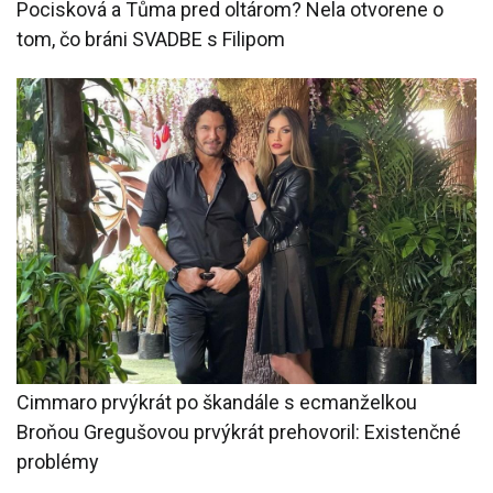
Pocisková a Tůma pred oltárom? Nela otvorene o
tom, čo bráni SVADBE s Filipom
Cimmaro prvýkrát po škandále s ecmanželkou
Broňou Gregušovou prvýkrát prehovoril: Existenčné
problémy