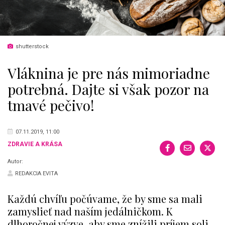
shutterstock
Vláknina je pre nás mimoriadne
potrebná. Dajte si však pozor na
tmavé pečivo!
07.11.2019, 11:00
ZDRAVIE A KRÁSA
Autor:
REDAKCIA EVITA
Každú chvíľu počúvame, že by sme sa mali
zamyslieť nad naším jedálničkom. K
dlhoročnej výzve, aby sme znížili príjem soli,