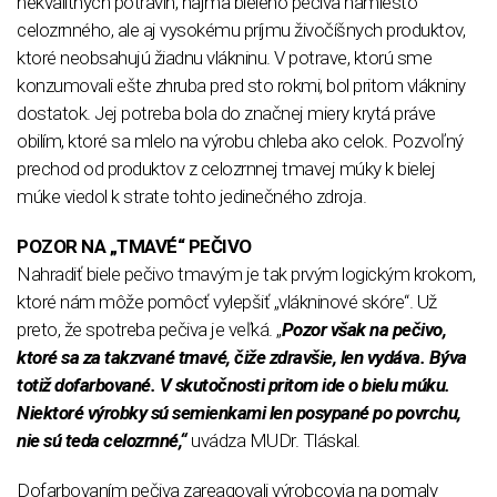
nekvalitných potravín, najmä bieleho pečiva namiesto
celozrnného, ale aj vysokému príjmu živočíšnych produktov,
ktoré neobsahujú žiadnu vlákninu. V potrave, ktorú sme
konzumovali ešte zhruba pred sto rokmi, bol pritom vlákniny
dostatok. Jej potreba bola do značnej miery krytá práve
obilím, ktoré sa mlelo na výrobu chleba ako celok. Pozvoľný
prechod od produktov z celozrnnej tmavej múky k bielej
múke viedol k strate tohto jedinečného zdroja.
POZOR NA „TMAVÉ“ PEČIVO
Nahradiť biele pečivo tmavým je tak prvým logickým krokom,
ktoré nám môže pomôcť vylepšiť „vlákninové skóre“. Už
preto, že spotreba pečiva je veľká. „
Pozor však na pečivo,
ktoré sa za takzvané tmavé, čiže zdravšie, len vydáva. Býva
totiž dofarbované. V skutočnosti pritom ide o bielu múku.
Niektoré výrobky sú semienkami len posypané po povrchu,
nie sú teda celozrnné,“
uvádza MUDr. Tláskal.
Dofarbovaním pečiva zareagovali výrobcovia na pomaly