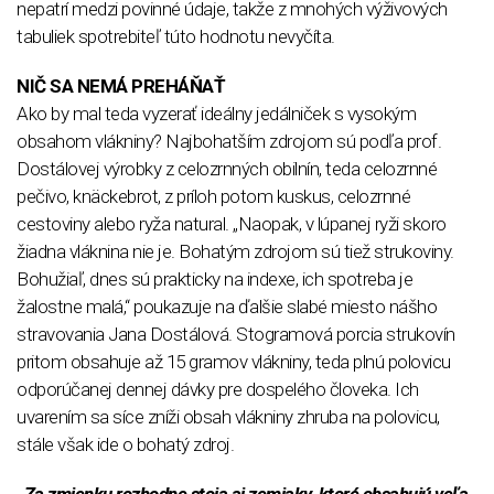
nepatrí medzi povinné údaje, takže z mnohých výživových
tabuliek spotrebiteľ túto hodnotu nevyčíta.
NIČ SA NEMÁ PREHÁŇAŤ
Ako by mal teda vyzerať ideálny jedálniček s vysokým
obsahom vlákniny? Najbohatším zdrojom sú podľa prof.
Dostálovej výrobky z celozrnných obilnín, teda celozrnné
pečivo, knäckebrot, z príloh potom kuskus, celozrnné
cestoviny alebo ryža natural. „Naopak, v lúpanej ryži skoro
žiadna vláknina nie je. Bohatým zdrojom sú tiež strukoviny.
Bohužiaľ, dnes sú prakticky na indexe, ich spotreba je
žalostne malá,“ poukazuje na ďalšie slabé miesto nášho
stravovania Jana Dostálová. Stogramová porcia strukovín
pritom obsahuje až 15 gramov vlákniny, teda plnú polovicu
odporúčanej dennej dávky pre dospelého človeka. Ich
uvarením sa síce zníži obsah vlákniny zhruba na polovicu,
stále však ide o bohatý zdroj.