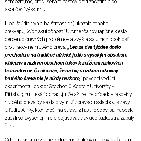
samozrejme, prešli sériami testov pred začatím a po
skončení výskumu.
Hoci štúdia trvala iba štrnásť dní, ukázala mnoho
prekvapujúcich skutočností. U Američanov rapídne kleslo
percento črevných problémov a zvýšila sa u nich odolnosť
proti rakovine hrubého čreva.
„Len za dva týždne došlo
prechodom na tradičné africké jedlo s vysokým obsahom
vlákniny a nízkym obsahom tukov k zníženiu rizikových
biomarkerov, čo ukazuje, že na boj s rizikom rakoviny
hrubého čreva nie je nikdy neskoro,“
povedal vedúci
experimentu, doktor Stephen O’Keefe z Univerzity v
Pittsburghu. Lekári odhadujú, že až tretine prípadov rakoviny
hrubého čreva by sa dalo vyhnúť zdravšou skladbou stravy...
U ľudí z Afriky, ktorí prešli na stravu z fast foodov, sa, naopak,
začali vo zvýšenej miere objavovať tráviace ťažkosti a zápaly
čriev.
Odporúčania, aby sme jedli menej cukrov a tukov, sa ťahajú