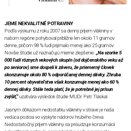
JEME NEKVALITNÉ POTRAVINY
Podľa výskumu z roku 2007 sa denný príjem vlákniny v
našom regióne pohyboval približne len okolo 11 gramov
denne, pričom 98 % ľudí prijímalo menej ako 25 gramov.
Novšie štúdie už naznačujú mierne zlepšenie.
„Na vzorke 5
000 ľudí rôznych vekových skupín (od dojčenského veku až
po seniorov) sme dospeli k záveru, že priemerný človek
skonzumuje okolo 80 % odporúčanej dennej dávky. Zhruba
10 percent obyvateľstva však konzumuje menej ako 60 %
dennej dávky. Stále teda platí, že je potrebné jej prísun
zvýšiť,“
uzatvára výsledok štúdie MUDr. Petr Tláskal.
Jasným dôkazom nedostatku vlákniny v strave je naša
vedúca pozícia vo výskyte nádorov hrubého čreva.
Nedostatočný príjem vlákniny sa prisudzuje konzumácii