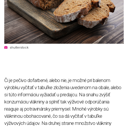
shutterstock
Či je pečivo dofarbené, alebo nie, je možné pri balenom
výrobku vyčítať v tabuľke zloženia uvedenom na obale, alebo
si túto informáciu vyžiadať u predajcu. Na snahu zvýšiť
konzumáciu vlákniny a splniť tak výživové odporúčania
reaguje aj potravinársky priemysel. Mnohé výrobky sú
vlákninou obohacované, čo sa dá vyčítať v tabuľke
výživových údajov. Na druhej strane množstvo vlákniny