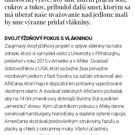
cukrov a tukov, pribudol ďalší smer, ktorým sa
má uberať naše uvažovanie nad jedlom: mali
by sme výrazne pridať vlákniny.
DVOJTÝŽDŇOVÝ POKUS S VLÁKNINOU
Zaujímavý dvojtýždňový projekt o vplyve vlákniny na naše
zdravie, ktorý si vymysleli vedci z Univerzity v Pittsburghu,
prebehol v roku 2015 v Amerike a v Afrike. Dvadsať
dobrovoľníkov z USA, ktorí sa bežne živia prevažne
nezdravým jedlom z fast foodov, sa začalo stravovať ako
Afričania, ktorí majú k dispozícii len potraviny vypestované
vlastnými silami. A dvadsať vidieckych Afričanov požiadali,
aby na 14 dní zmenili svoj doterajší životný štýl a jedli len
„americkú“ stravu. Kým účastníkom pokusu z Afriky denne
servírovali hamburgery, hranolčeky a sladené sýtené nápoje,
Američania dostávali predovšetkým strukoviny, fazuľu a
placky aj chlieb z celozrnnej múky. Všetci účastníci,