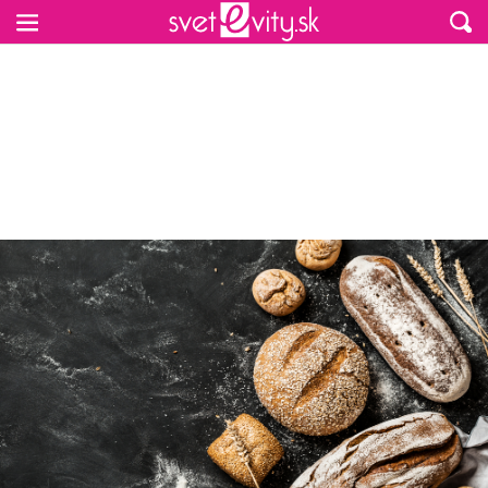
Preskočiť na hlavný obsah