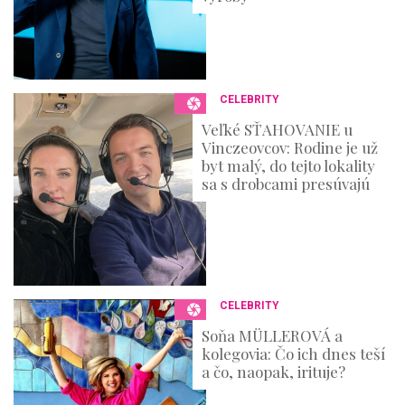
CELEBRITY
Veľké SŤAHOVANIE u
Vinczeovcov: Rodine je už
byt malý, do tejto lokality
sa s drobcami presúvajú
CELEBRITY
Soňa MÜLLEROVÁ a
kolegovia: Čo ich dnes teší
a čo, naopak, irituje?