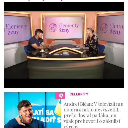
1
s
e
c
o
n
d
o
f
4
4
m
i
n
u
t
e
s
,
3
CELEBRITY
6
s
Andrej Bičan: V televízii mu
e
doteraz nikto nevysvetlil,
c
o
prečo dostal padáka, on
n
však prehovoril o zákulisí
d
výroby
s