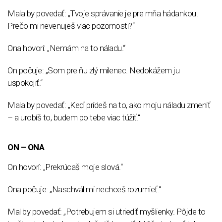
Mala by povedať: „Tvoje správanie je pre mňa hádankou.
Prečo mi nevenuješ viac pozornosti?“
Ona hovorí: „Nemám na to náladu.“
On počuje: „Som pre ňu zlý milenec. Nedokážem ju
uspokojiť.“
Mala by povedať: „Keď prídeš na to, ako moju náladu zmeniť
– a urobíš to, budem po tebe viac túžiť.“
ON – ONA
On hovorí: „Prekrúcaš moje slová.“
Ona počuje: „Naschvál mi nechceš rozumieť.“
Mal by povedať: „Potrebujem si utriediť myšlienky. Pôjde to