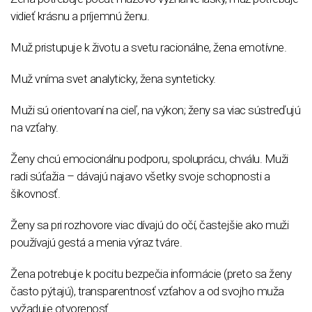
vidieť krásnu a príjemnú ženu.
Muž pristupuje k životu a svetu racionálne, žena emotívne.
Muž vníma svet analyticky, žena synteticky.
Muži sú orientovaní na cieľ, na výkon; ženy sa viac sústreďujú
na vzťahy.
Ženy chcú emocionálnu podporu, spoluprácu, chválu. Muži
radi súťažia – dávajú najavo všetky svoje schopnosti a
šikovnosť.
Ženy sa pri rozhovore viac dívajú do očí, častejšie ako muži
používajú gestá a menia výraz tváre.
Žena potrebuje k pocitu bezpečia informácie (preto sa ženy
často pýtajú), transparentnosť vzťahov a od svojho muža
vyžaduje otvorenosť.