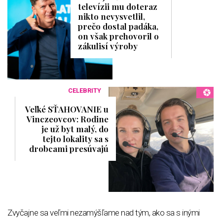
televízii mu doteraz
nikto nevysvetlil,
prečo dostal padáka,
on však prehovoril o
zákulisí výroby
CELEBRITY
Veľké SŤAHOVANIE u
Vinczeovcov: Rodine
je už byt malý, do
tejto lokality sa s
drobcami presúvajú
Zvyčajne sa veľmi nezamýšľame nad tým, ako sa s inými