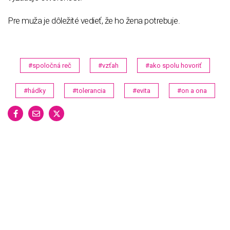
Pre muža je dôležité vedieť, že ho žena potrebuje.
#spoločná reč
#vzťah
#ako spolu hovoriť
#hádky
#tolerancia
#evita
#on a ona