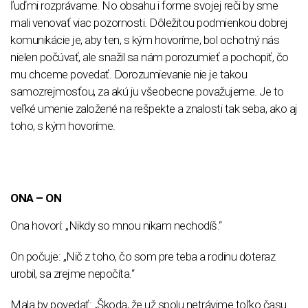
ľuďmi rozprávame. No obsahu i forme svojej reči by sme
mali venovať viac pozornosti. Dôležitou podmienkou dobrej
komunikácie je, aby ten, s kým hovoríme, bol ochotný nás
nielen počúvať, ale snažil sa nám porozumieť a pochopiť, čo
mu chceme povedať. Dorozumievanie nie je takou
samozrejmosťou, za akú ju všeobecne považujeme. Je to
veľké umenie založené na rešpekte a znalosti tak seba, ako aj
toho, s kým hovoríme.
ONA – ON
Ona hovorí: „Nikdy so mnou nikam nechodíš.“
On počuje: „Nič z toho, čo som pre teba a rodinu doteraz
urobil, sa zrejme nepočíta.“
Mala by povedať: „Škoda, že už spolu netrávime toľko času