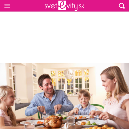
Preskočiť na hlavný obsah