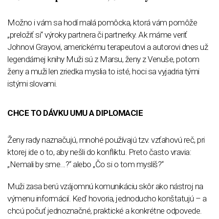
Možno i vám sa hodí malá pomôcka, ktorá vám pomôže
„preložiť si“ výroky partnera či partnerky. Ak máme veriť
Johnovi Grayovi, americkému terapeutovi a autorovi dnes už
legendárnej knihy Muži sú z Marsu, ženy z Venuše, potom
ženy a muži len zriedka myslia to isté, hoci sa vyjadria tými
istými slovami.
CHCE TO DÁVKU UMU A DIPLOMACIE
Ženy rady naznačujú, mnohé používajú tzv. vzťahovú reč, pri
ktorej ide o to, aby nešli do konfliktu. Preto často vravia:
„Nemali by sme...?“ alebo „Čo si o tom myslíš?“
Muži zasa berú vzájomnú komunikáciu skôr ako nástroj na
výmenu informácií. Keď hovoria, jednoducho konštatujú – a
chcú počuť jednoznačné, praktické a konkrétne odpovede.