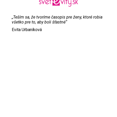
„Teším sa, že tvoríme časopis pre ženy, ktoré robia
všetko pre to, aby boli šťastné“
Evita Urbaníková
ODKAZY
Inzercia
Online inzercia
Kontakt
GDPR