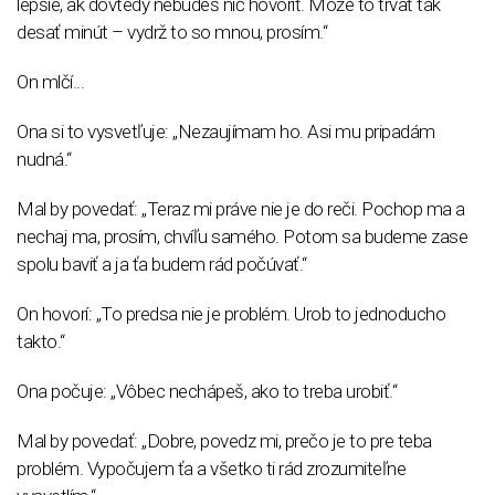
lepšie, ak dovtedy nebudeš nič hovoriť. Môže to trvať tak
desať minút – vydrž to so mnou, prosím.“
On mlčí...
Ona si to vysvetľuje: „Nezaujímam ho. Asi mu pripadám
nudná.“
Mal by povedať: „Teraz mi práve nie je do reči. Pochop ma a
nechaj ma, prosím, chvíľu samého. Potom sa budeme zase
spolu baviť a ja ťa budem rád počúvať.“
On hovorí: „To predsa nie je problém. Urob to jednoducho
takto.“
Ona počuje: „Vôbec nechápeš, ako to treba urobiť.“
Mal by povedať: „Dobre, povedz mi, prečo je to pre teba
problém. Vypočujem ťa a všetko ti rád zrozumiteľne