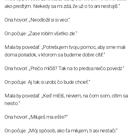
ako predtým. Niekedy sa mi zdá, že už o to ani nestojíš.“
Ona hovorí: „Neodložil si si veci.“
On počuje: „Zase robím všetko zle.“
Mala by povedať: „Potrebujem tvoju pomoc, aby sme mali
doma poriadok, v ktorom sa budeme dobre cítiť.“
Ona hovorí: „Prečo mlčíš? Tak na to predsa niečo povedz.“
On počuje: Aj tak si urobí, čo bude chcieť.“
Mala by povedať: „Keď mlčíš, neviem, na čom som, cítim sa
neisto.“
Ona hovorí: „Miluješ ma ešte?“
On počuje: „Môj spôsob, ako ťa milujem, ti asi nestačí.“