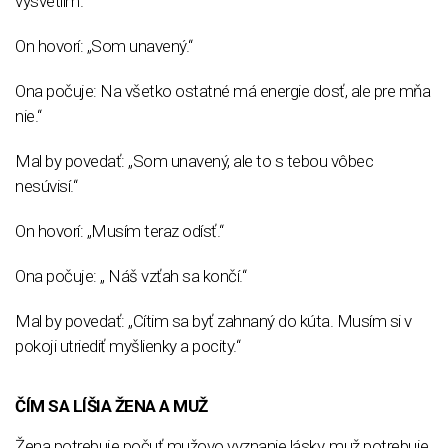
vysvetlím.“
On hovorí: „Som unavený.“
Ona počuje: Na všetko ostatné má energie dosť, ale pre mňa
nie.“
Mal by povedať: „Som unavený, ale to s tebou vôbec
nesúvisí.“
On hovorí: „Musím teraz odísť.“
Ona počuje: „ Náš vzťah sa končí.“
Mal by povedať: „Cítim sa byť zahnaný do kúta. Musím si v
pokoji utriediť myšlienky a pocity.“
ČÍM SA LÍŠIA ŽENA A MUŽ
Žena potrebuje počuť mužovo vyznanie lásky, muž potrebuje