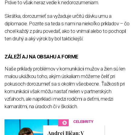
Práve to však neraz vedie k nedorozumeniam.
Skrátka, dorozumieť sa vyžaduje určitú dávku umu a
diplomacie. Pozrite sa teda s nami na niekoľko príkladov – čo
chcel každý z páru povedať, ako to vnímal alebo to pochopil
ten druhý a aký výrok by bol taktickejší.
ZÁLEŽÍ AJ NA OBSAHU A FORME
Naše príklady problémov v komunikácii mužov a žien sú len
malou ukážkou toho, akým úskaliam môžeme čeliť pri
pokusoch dorozumieť sa s okolím všeobecne. Ťažkosti pri
komunikácii však môžu nastať nielen v partnerských
vzťahoch, ale napríklad i medzi rodičmi a deťmi, medzi
kamarátmi, na úradoch či v školách.
CELEBRITY
Andrej Bičan: V