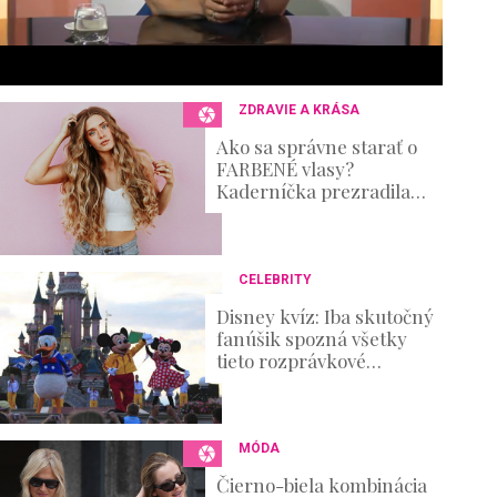
6
s
e
c
o
n
ZDRAVIE A KRÁSA
d
s
Ako sa správne starať o
V
FARBENÉ vlasy?
o
Kaderníčka prezradila
u
postup, ktorý zvládnete aj
m
doma
e
0
%
CELEBRITY
Disney kvíz: Iba skutočný
fanúšik spozná všetky
tieto rozprávkové
postavičky!
MÓDA
Čierno-biela kombinácia