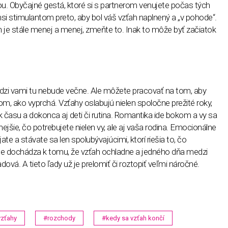
u. Obyčajné gestá, ktoré si s partnerom venujete počas tých
msi stimulantom preto, aby bol váš vzťah naplnený a „v pohode“.
h je stále menej a menej, zmeňte to. Inak to môže byť začiatok
dzi vami tu nebude večne. Ale môžete pracovať na tom, aby
m, ako vyprchá. Vzťahy oslabujú nielen spoločne prežité roky,
k času a dokonca aj deti či rutina. Romantika ide bokom a vy sa
nejšie, čo potrebujete nielen vy, ale aj vaša rodina. Emocionálne
e a stávate sa len spolubývajúcimi, ktorí riešia to, čo
pne dochádza k tomu, že vzťah ochladne a jedného dňa medzi
vá. A tieto ľady už je prelomiť či roztopiť veľmi náročné.
vzťahy
#rozchody
#kedy sa vzťah končí