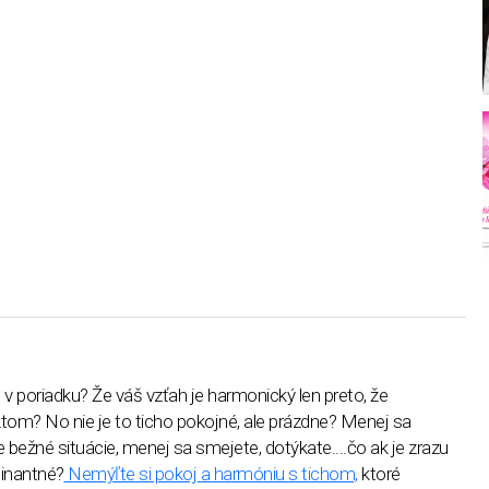
 v poriadku? Že váš vzťah je harmonický len preto, že
tom? No nie je to ticho pokojné, ale prázdne? Menej sa
e bežné situácie, menej sa smejete, dotýkate....čo ak je zrazu
minantné?
Nemýľte si pokoj a harmóniu s tichom,
ktoré