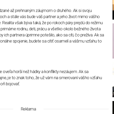
ádzané až prehnaným záujmom o druhého. Ak si svoju
och a stále vás bude váš partner a jeho život mimo vášho
. Realita však býva taká, že po rokoch páry prejdú do režimu
 primárne rodinu, deti, prácu a všetko okolo bežného života
y ich partnera úprimne potešilo, ako sa cíti, čo prežíva. Ak sa
onálne spojenie, budete sa cítiť osamelí a vášmu vzťahu to
l
e oveľa horší než hádky a konflikty nezáujem. Ak sa
jne, je to znak toho, že už vám na smerovaní vášho vzťahu
 oň bojovať.
Reklama