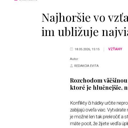
Najhoršie vo vzť
im ubližuje najvia
VZŤAHY
18.05.2026, 15:15
Autor:
REDAKCIA EVITA
Rozchodom väčšinou n
ktoré je hlučnejšie, 
Konflikty či hádky určite nep
zabíjajú oveľa viac. Vytvárat
je možné len tak prekročiť a st
máte pocit, že žijete vedľa úp