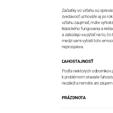
Začiatky vo vzťahu sú sprev
zvedavosť uchováte aj po rok
vzťahu zaujímať, máte vyhraté
klasického fungovania a riešia
a zabúdajú sa pýtať na to, čo b
medzi vami vytratí toto emoci
neprospieva.
ĽAHOSTAJNOSŤ
Podľa niektorých odborníkov j
k problémom staviate ľahosta
nezáleží a nemáte ani záujem
PRÁZDNOTA