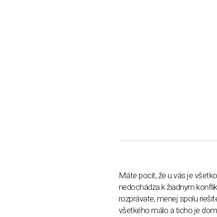
Máte pocit, že u vás je všetko
nedochádza k žiadnym konflik
rozprávate, menej spolu riešit
všetkého málo a ticho je do