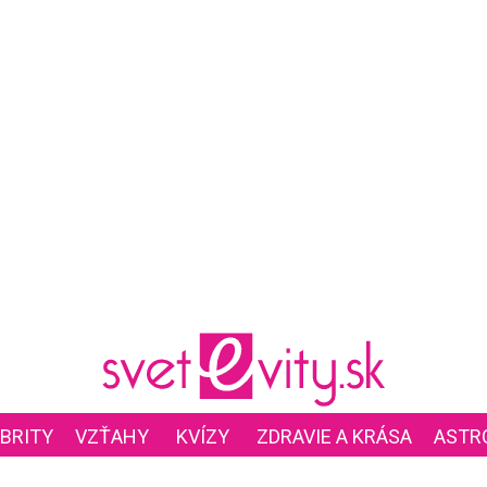
BRITY
VZŤAHY
KVÍZY
ZDRAVIE A KRÁSA
ASTR