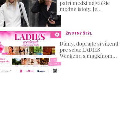
patrí medzi najväčšie
módne istoty. Je
elegantná, nadčasová a
zároveň ponúka
nekonečné možnosti
ŽIVOTNÝ ŠTÝL
Dámy, doprajte si víkend
pre seba: LADIES
Weekend s magzínom
Evita prinesie oddych aj
množstvo inšpirácie