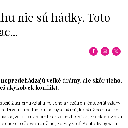
ahu nie sú hádky. Toto
c...
epredchádzajú veľké drámy, ale skôr ticho,
než akýkoľvek konflikt.
rospejú žiadnemu vzťahu, no ticho a nezáujem častokrát vzťahy
e medzi vami a partnerom pomyselný múr, ktorý už po čase nie
áva sa, že si to uvedomíte až vo chvíli, keď už je neskoro. Zrazu
lne cudzieho človeka a už nie je cesty späť. Kontrolky by vám