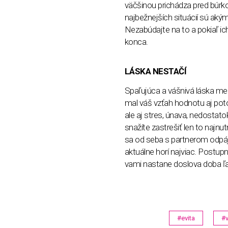
väčšinou prichádza pred búrko
najbežnejších situácií sú aký
Nezabúdajte na to a pokiaľ ic
konca.
LÁSKA NESTAČÍ
Spaľujúca a vášnivá láska me
mal váš vzťah hodnotu aj poto
ale aj stres, únava, nedostato
snažíte zastrešiť len to najnut
sa od seba s partnerom odpájat
aktuálne horí najviac. Postu
vami nastane doslova doba ľado
#evita
#