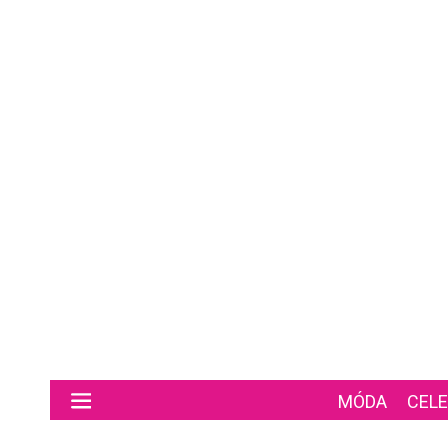
Preskočiť na hlavný obsah
MÓDA
CELE