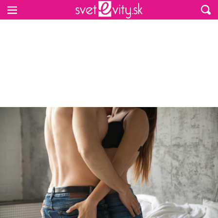
Preskočiť na hlavný obsah