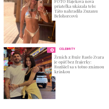
FOTO Hájeková nová
priateľka ukázala telo:
Táto nahradila Zuzanu
Belohorcovú
CELEBRITY
Ženích z Ruže Rasťo Zvara
je opäť bez frajerky:
Rozišiel sa s totuo známou
kráskou