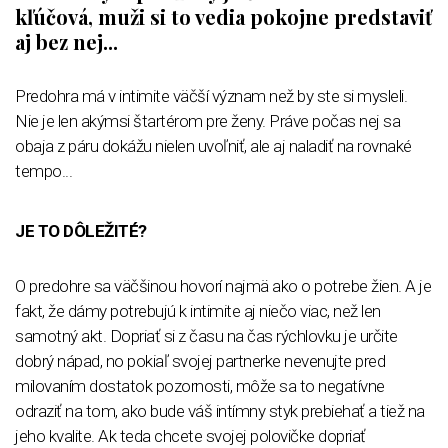
kľúčová, muži si to vedia pokojne predstaviť
aj bez nej...
Predohra má v intimite väčší význam než by ste si mysleli.
Nie je len akýmsi štartérom pre ženy. Práve počas nej sa
obaja z páru dokážu nielen uvoľniť, ale aj naladiť na rovnaké
tempo...
JE TO DÔLEŽITÉ?
O predohre sa väčšinou hovorí najmä ako o potrebe žien. A je
fakt, že dámy potrebujú k intimite aj niečo viac, než len
samotný akt. Dopriať si z času na čas rýchlovku je určite
dobrý nápad, no pokiaľ svojej partnerke nevenujte pred
milovaním dostatok pozornosti, môže sa to negatívne
odraziť na tom, ako bude váš intímny styk prebiehať a tiež na
jeho kvalite. Ak teda chcete svojej polovičke dopriať