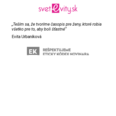
„Teším sa, že tvoríme časopis pre ženy, ktoré robia
všetko pre to, aby boli šťastné“
Evita Urbaníková
ODKAZY
Inzercia
Online inzercia
Kontakt